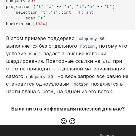
subquery
$
0
:
projection
(
"t"
.
"a"
->
"a"
,
"t"
.
"b"
->
"b"
)
selection
"t"
.
"a"
::
int
=
1
::
int
scan
"t"
buckets
<=
[
1934
]
В этом примере поддерево
subquery $0
выполняется без отдельного
, потому что
motion
условие
задает значение колонки
a = 1
шардирования. Повторные ссылки на
при
cte
этом не приводят к отдельной материализации
самого
, но весь запрос все равно не
subquery $0
становится одноузловым:
появляется в
motion
части плана с
, на одной из его веток.
JOIN
Была ли эта информация полезной для вас?
Вперед