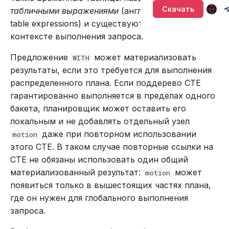
Версионирование
Управление кластером в
Глоссарий
Подключение через
Sirin
т
Скачать
табличными выражениями
(англ. CTE — common
промышленной среде с
DBeaver
Описание системных
BACKUP
LOWER
table expressions) и существуют только в
а
ограниченными
таблиц
Synapse
контексте выполнения запроса.
привилегиями
Работа с данными SQL
CALL
SUBSTR
т
Хранение системных
Ouroboros
Предложение
может материализовать
WITH
ь
Обновление кластера
таблиц в памяти
Работа в веб-интерфейсе
CREATE INDEX
SUBSTRING
результаты, если это требуется для выполнения
д
распределенного плана. Если поддерево CTE
Тестирование
Интерфейс RPC API
CREATE PLUGIN
TRIM
гарантированно выполняется в пределах одного
л
производительности
бакета, планировщик может оставить его
Файберы, потоки и
CREATE PROCEDURE
UPPER
я
локальным и не добавлять отдельный узел
Резервное копирование
многозадачность
даже при повторном использовании
motion
п
и восстановление
CREATE ROLE
Агрегатные функции
этого CTE. В таком случае повторные ссылки на
о
CTE не обязаны использовать один общий
Управление доступом
CREATE TABLE
Встроенные оконные
материализованный результат:
может
motion
и
функции
появиться только в вышестоящих частях плана,
Аутентификация с
CREATE USER
с
где он нужен для глобального выполнения
помощью LDAP
Функции даты и времени
к
запроса.
DELETE
Подключение к кластеру
Системные функции
а