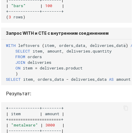
|
"bars"
|
100
|
(
3
rows
)
Запрос WITH и CTE с внутренним соединением
WITH
leftovers
(
item
,
orders_data
,
deliveries_data
)
A
SELECT
item
,
amount
,
deliveries
.
quantity
FROM
orders
JOIN
deliveries
ON
item
=
deliveries
.
product
)
SELECT
item
,
orders_data
-
deliveries_data
AS
amount
Результат:
|
item
|
amount
|
+
======================
|
"metalware"
|
3000
|
|
-------------+--------
|