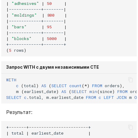
|
"adhesives"
|
50
|
|
-------------+--------
|
|
"moldings"
|
800
|
|
-------------+--------
|
|
"bars"
|
95
|
|
-------------+--------
|
|
"blocks"
|
5000
|
(
5
rows
)
Запрос WITH с двумя независимыми CTE
WITH
c
(
total
)
AS
(
SELECT
count
(
*
)
FROM
orders
),
m
(
earliest_date
)
AS
(
SELECT
min
(
since
)
FROM
ord
SELECT
c
.
total
,
m
.
earliest_date
FROM
c
LEFT
JOIN
m
O
Результат:
|
total
|
earliest_date
|