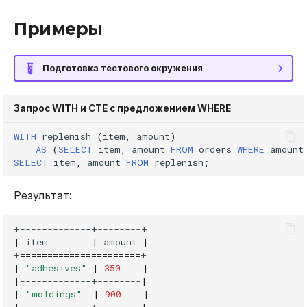
Примеры
Подготовка тестового окружения
Запрос WITH и CTE с предложением WHERE
WITH
replenish
(
item
,
amount
)
AS
(
SELECT
item
,
amount
FROM
orders
WHERE
amount
SELECT
item
,
amount
FROM
replenish
;
Результат:
|
item
|
amount
|
+
======================
|
"adhesives"
|
350
|
|
-------------+--------
|
|
"moldings"
|
900
|
|
-------------+--------
|