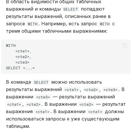
В область видимости общих табличных
в Oracle Weblogic
DROP INDEX
выражений и команды
попадают
SELECT
результаты выражений, описанных ранее в
Безопасность кластера
DROP PLUGIN
запросе
. Например, есть запрос
с
WITH
WITH
тремя общими табличными выражениями:
Использование журнала
DROP PROCEDURE
аудита
WITH

DROP ROLE
    <cte1>,

Рекомендации по
    <cte2>,

    <cte3>

сайзингу
DROP TABLE
Настройка Systemd
DROP USER
В команде
можно использовать
SELECT
результаты выражений
,
,
. В
<cte1>
<cte2>
<cte3>
Устранение неполадок
EXPLAIN
выражении
— результаты выражений
<cte3>
,
. В выражении
— результат
<cte1>
<cte2>
<cte2>
GRANT
выражения
. В выражении
должны
<cte1>
<cte1>
использоваться запросы к уже существующим
INSERT
таблицам.