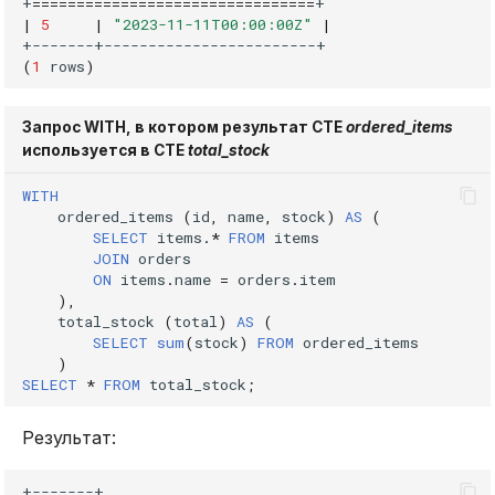
+
================================
|
5
|
"2023-11-11T00:00:00Z"
|
(
1
rows
)
Запрос WITH, в котором результат CTE
ordered_items
используется в CTE
total_stock
WITH
ordered_items
(
id
,
name
,
stock
)
AS
(
SELECT
items
.
*
FROM
items
JOIN
orders
ON
items
.
name
=
orders
.
item
),
total_stock
(
total
)
AS
(
SELECT
sum
(
stock
)
FROM
ordered_items
)
SELECT
*
FROM
total_stock
;
Результат: