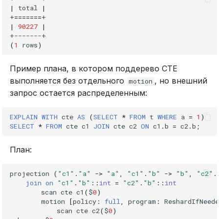
|
total
|
+
=======
|
90227
|
(
1
rows
)
Пример плана, в котором поддерево CTE
выполняется без отдельного
, но внешний
motion
запрос остается распределенным:
EXPLAIN
WITH
cte
AS
(
SELECT
*
FROM
t
WHERE
a
=
1
)
SELECT
*
FROM
cte
c1
JOIN
cte
c2
ON
c1
.
b
=
c2
.
b
;
План:
projection
(
"c1"
.
"a"
->
"a"
,
"c1"
.
"b"
->
"b"
,
"c2"
.
join
on
"c1"
.
"b"
::
int
=
"c2"
.
"b"
::
int
scan
cte
c1
(
$
0
)
motion
[
policy
:
full
,
program
:
ReshardIfNeede
scan
cte
c2
(
$
0
)