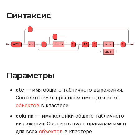
REVOKE
Синтаксис
SELECT
,
TRUNCATE TABLE
,
WITH
cte
(
column
)
AS
(
select
)
UPDATE
values
VALUES
Параметры
cte
— имя общего табличного выражения.
Соответствует правилам имен для всех
объектов
в кластере
column
— имя колонки общего табличного
выражения. Соответствует правилам имен
для всех
объектов
в кластере