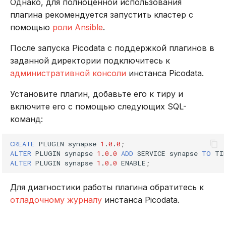
Однако, для полноценной использования
плагина рекомендуется запустить кластер с
помощью
роли Ansible
.
После запуска Picodata с поддержкой плагинов в
заданной директории подключитесь к
административной консоли
инстанса Picodata.
Установите плагин, добавьте его к тиру и
включите его с помощью следующих SQL-
команд:
CREATE
PLUGIN
synapse
1
.
0
.
0
;
ALTER
PLUGIN
synapse
1
.
0
.
0
ADD
SERVICE
synapse
TO
TI
ALTER
PLUGIN
synapse
1
.
0
.
0
ENABLE
;
Для диагностики работы плагина обратитесь к
отладочному журналу
инстанса Picodata.