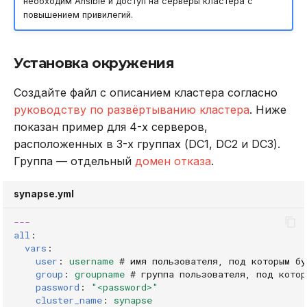
необходим Ansible и доступ на серверы кластера с
повышением привилегий.
Установка окружения
Создайте файл с описанием кластера согласно
руководству по развёртыванию кластера
. Ниже
показан пример для 4-х серверов,
расположенных в 3-х группах (DC1, DC2 и DC3).
Группа — отдельный
домен отказа
.
synapse.yml
---
all
:
vars
:
user
:
username
# имя пользователя, под которым бу
group
:
groupname
# группа пользователя, под котор
password
:
"<password>"
cluster_name
:
synapse