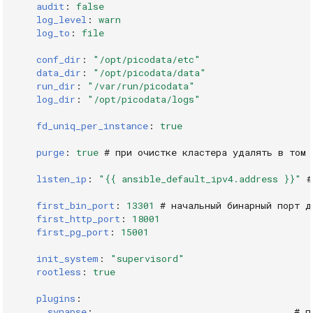
audit
:
false
log_level
:
warn
log_to
:
file
conf_dir
:
"/opt/picodata/etc"
data_dir
:
"/opt/picodata/data"
run_dir
:
"/var/run/picodata"
log_dir
:
"/opt/picodata/logs"
fd_uniq_per_instance
:
true
purge
:
true
# при очистке кластера удалять в том 
listen_ip
:
"{{
ansible_default_ipv4.address
}}"
#
first_bin_port
:
13301
# начальный бинарный порт д
first_http_port
:
18001
first_pg_port
:
15001
init_system
:
"supervisord"
rootless
:
true
plugins
:
synapse
:
# п