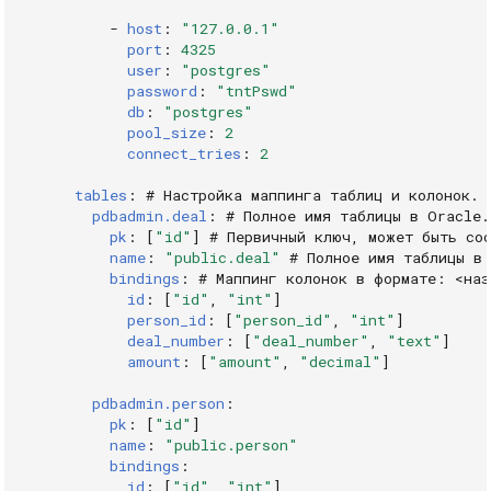
-
host
:
"127.0.0.1"
port
:
4325
user
:
"postgres"
password
:
"tntPswd"
db
:
"postgres"
pool_size
:
2
connect_tries
:
2
tables
:
# Настройка маппинга таблиц и колонок. 
pdbadmin.deal
:
# Полное имя таблицы в Oracle.
pk
:
[
"id"
]
# Первичный ключ, может быть со
name
:
"public.deal"
# Полное имя таблицы в
bindings
:
# Маппинг колонок в формате: <на
id
:
[
"id"
,
"int"
]
person_id
:
[
"person_id"
,
"int"
]
deal_number
:
[
"deal_number"
,
"text"
]
amount
:
[
"amount"
,
"decimal"
]
pdbadmin.person
:
pk
:
[
"id"
]
name
:
"public.person"
bindings
:
id
:
[
"id"
,
"int"
]