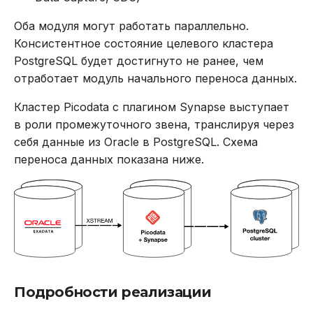
в Oracle Weblogic
DROP INDEX
Оба модуля могут работать параллельно.
Консистентное состояние целевого кластера
Безопасность кластера
DROP PLUGIN
PostgreSQL будет достигнуто не ранее, чем
отработает модуль начального переноса данных.
Использование журнала
DROP PROCEDURE
аудита
Кластер Picodata с плагином Synapse выступает
DROP ROLE
в роли промежуточного звена, транслируя через
Рекомендации по
себя данные из Oracle в PostgreSQL. Схема
сайзингу
DROP TABLE
переноса данных показана ниже.
Настройка Systemd
DROP USER
Устранение неполадок
EXPLAIN
GRANT
INSERT
Подробности реализации