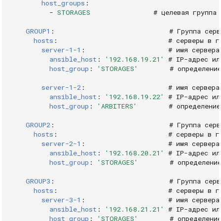
host_groups
:
-
STORAGES
# целевая группа 
GROUP1
:
# Группа сер
hosts
:
# серверы в г
server-1-1
:
# имя сервера
ansible_host
:
'192.168.19.21'
# IP-адрес ил
host_group
:
'STORAGES'
# определени
server-1-2
:
# имя сервера
ansible_host
:
'192.168.19.22'
# IP-адрес ил
host_group
:
'ARBITERS'
# определение
GROUP2
:
# Группа сер
hosts
:
# серверы в г
server-2-1
:
# имя сервера
ansible_host
:
'192.168.20.21'
# IP-адрес ил
host_group
:
'STORAGES'
# определени
GROUP3
:
# Группа сер
hosts
:
# серверы в г
server-3-1
:
# имя сервера
ansible_host
:
'192.168.21.21'
# IP-адрес ил
host_group
:
'STORAGES'
# определени