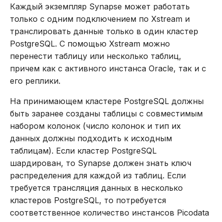
Каждый экземпляр Synapse может работать
REVOKE
только с одним подключением по Xstream и
транслировать данные только в один кластер
SELECT
PostgreSQL. С помощью Xstream можно
перенести таблицу или несколько таблиц,
TRUNCATE TABLE
причем как с активного инстанса Oracle, так и с
его реплики.
UPDATE
На принимающем кластере PostgreSQL должны
VALUES
быть заранее созданы таблицы с совместимым
набором колонок (число колонок и тип их
данных должны подходить к исходным
таблицам). Если кластер PostgreSQL
шардирован, то Synapse должен знать ключ
распределения для каждой из таблиц. Если
требуется трансляция данных в несколько
кластеров PostgreSQL, то потребуется
соответственное количество инстансов Picodata