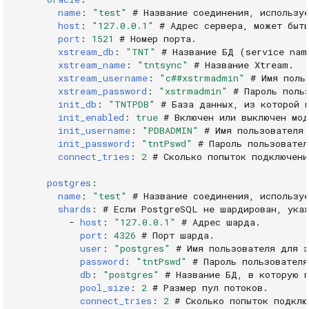
name
:
"test"
# Название соединения, использу
host
:
"127.0.0.1"
# Адрес сервера, может быт
port
:
1521
# Номер порта.
xstream_db
:
"TNT"
# Название БД (service nam
xstream_name
:
"tntsync"
# Название Xtream.
xstream_username
:
"c##xstrmadmin"
# Имя поль
xstream_password
:
"xstrmadmin"
# Пароль поль
init_db
:
"TNTPDB"
# База данных, из которой 
init_enabled
:
true
# Включен или выключен мод
init_username
:
"PDBADMIN"
# Имя пользователя
init_password
:
"tntPswd"
# Пароль пользовател
connect_tries
:
2
# Сколько попыток подключени
postgres
:
name
:
"test"
# Название соединения, использу
shards
:
# Если PostgreSQL не шардирован, ука
-
host
:
"127.0.0.1"
# Адрес шарда.
port
:
4326
# Порт шарда.
user
:
"postgres"
# Имя пользователя для 
password
:
"tntPswd"
# Пароль пользователя
db
:
"postgres"
# Название БД, в которую 
pool_size
:
2
# Размер пул потоков.
connect_tries
:
2
# Сколько попыток подклю