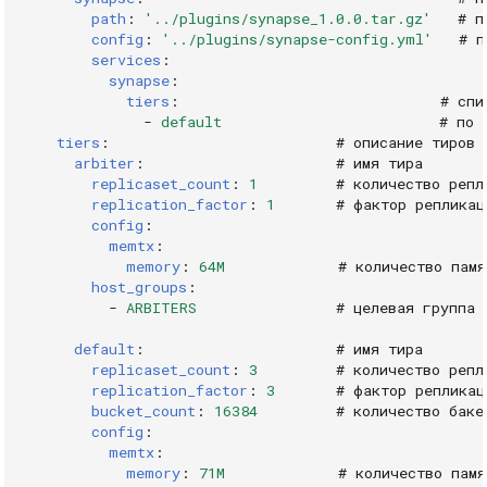
path
:
'../plugins/synapse_1.0.0.tar.gz'
# п
config
:
'../plugins/synapse-config.yml'
# п
services
:
synapse
:
tiers
:
# спи
-
default
# по 
tiers
:
# описание тиров
arbiter
:
# имя тира
replicaset_count
:
1
# количество репл
replication_factor
:
1
# фактор репликац
config
:
memtx
:
memory
:
64M
# количество памя
host_groups
:
-
ARBITERS
# целевая группа 
default
:
# имя тира
replicaset_count
:
3
# количество репл
replication_factor
:
3
# фактор репликац
bucket_count
:
16384
# количество баке
config
:
memtx
:
memory
:
71M
# количество памя