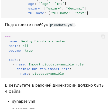
age
:
[
"age"
,
"int"
]
salary
:
[
"salary"
,
"decimal"
]
fullname
:
[
"fullname"
,
"text"
]
Подготовьте плейбук
:
picodata.yml
---
-
name
:
Deploy Picodata cluster
hosts
:
all
become
:
true
tasks
:
-
name
:
Import picodata-ansible role
ansible.builtin.import_role
:
name
:
picodata-ansible
В результате в рабочей директории должно быть
4 файла:
synapse.yml