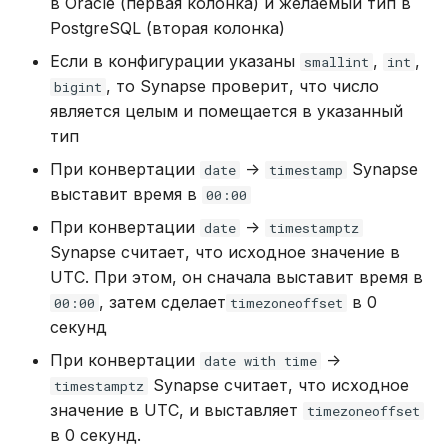
в Oracle (первая колонка) и желаемый тип в
PostgreSQL (вторая колонка)
Если в конфигурации указаны
,
,
smallint
int
, то Synapse проверит, что число
bigint
является целым и помещается в указанный
тип
При конвертации
->
Synapse
date
timestamp
выставит время в
00:00
При конвертации
->
date
timestamptz
Synapse считает, что исходное значение в
UTC. При этом, он сначала выставит время в
, затем сделает
в 0
00:00
timezoneoffset
секунд
При конвертации
->
date with time
Synapse считает, что исходное
timestamptz
значение в UTC, и выставляет
timezoneoffset
в 0 секунд.