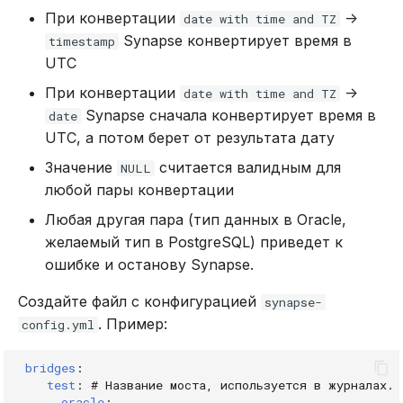
При конвертации
->
date with time and TZ
Synapse конвертирует время в
timestamp
UTC
При конвертации
->
date with time and TZ
Synapse сначала конвертирует время в
date
UTC, а потом берет от результата дату
Значение
считается валидным для
NULL
любой пары конвертации
Любая другая пара (тип данных в Oracle,
желаемый тип в PostgreSQL) приведет к
ошибке и останову Synapse.
Создайте файл с конфигурацией
synapse-
. Пример:
config.yml
bridges
:
test
:
# Название моста, используется в журналах.
oracle
: