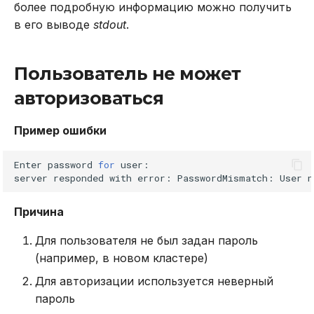
более подробную информацию можно получить
REVOKE
в его выводе
stdout
.
SELECT
Пользователь не может
TRUNCATE TABLE
авторизоваться
UPDATE
Пример ошибки
VALUES
Enter
password
for
user:

server
responded
with
error:
PasswordMismatch:
User
n
Причина
Для пользователя не был задан пароль
(например, в новом кластере)
Для авторизации используется неверный
пароль