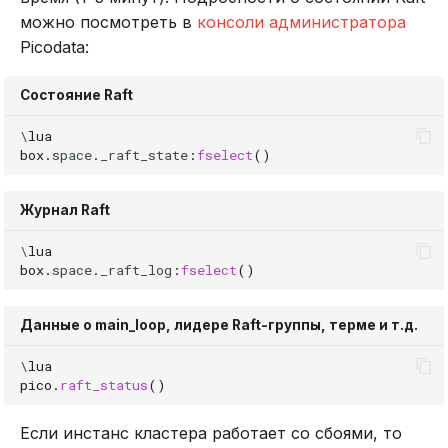
можно посмотреть в
консоли администратора
DROP INDEX
Picodata:
DROP PLUGIN
Состояние Raft
DROP PROCEDURE
\
lua
box
.
space
.
_raft_state
:
fselect
()
DROP ROLE
Журнал Raft
DROP TABLE
\
lua
DROP USER
box
.
space
.
_raft_log
:
fselect
()
EXPLAIN
Данные о main_loop, лидере Raft-группы, терме и т.д.
\
lua
GRANT
pico
.
raft_status
()
INSERT
Если инстанс кластера работает со сбоями, то