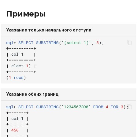
Примеры
Указание только начального отступа
sql
>
SELECT
SUBSTRING
(
'(select 1)'
,
3
);
+
----------+
|
col_1
|
+==========+
|
elect
1
)
|
+
----------+
(
1
rows
)
Указание обеих границ
sql
>
SELECT
SUBSTRING
(
'1234567890'
FROM
4
FOR
3
);
+
-------+
|
col_1
|
+=======+
|
456
|
+
-------+