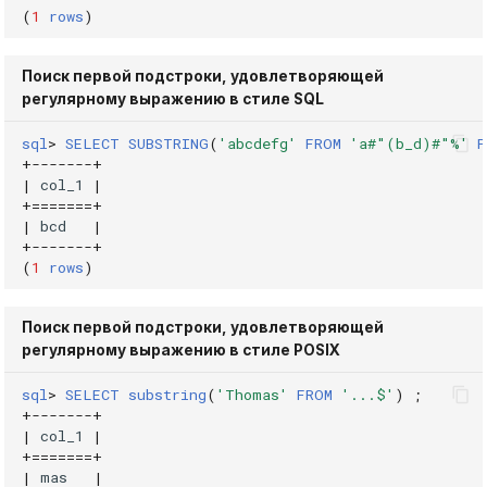
(
1
rows
)
Поиск первой подстроки, удовлетворяющей
регулярному выражению в стиле SQL
sql
>
SELECT
SUBSTRING
(
'abcdefg'
FROM
'a#"(b_d)#"%'
F
+
-------+
|
col_1
|
+=======+
|
bcd
|
+
-------+
(
1
rows
)
Поиск первой подстроки, удовлетворяющей
регулярному выражению в стиле POSIX
sql
>
SELECT
substring
(
'Thomas'
FROM
'...$'
)
;
+
-------+
|
col_1
|
+=======+
|
mas
|