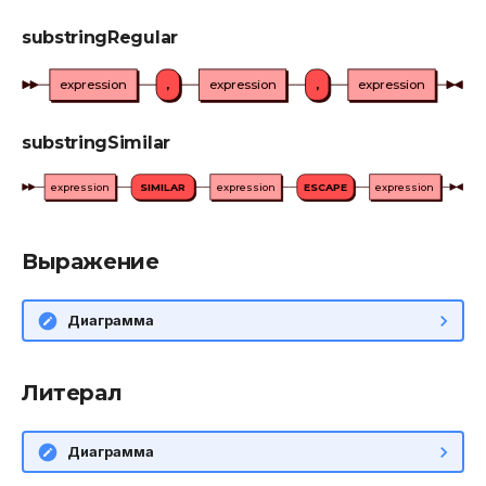
substringRegular
expression
,
expression
,
expression
substringSimilar
expression
SIMILAR
expression
ESCAPE
expression
Выражение
Диаграмма
Литерал
Диаграмма