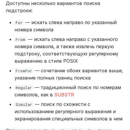
Доступны несколько вариантов поиска
в Oracle Weblogic
DROP INDEX
подстроки:
Безопасность кластера
DROP PLUGIN
— искать слева направо
по
указанный
For
номера символа
Использование журнала
DROP PROCEDURE
— искать слева направо
с
указанного
From
аудита
номера символа, а также извлечь первую
DROP ROLE
подстроку, соответствующую регулярному
Рекомендации по
выражению в стиле POSIX
сайзингу
DROP TABLE
— сочетание обоих вариантов выше,
FromFor
Настройка Systemd
указание полных границ поиска
DROP USER
— традиционный поиск по номерам
Regular
Устранение неполадок
EXPLAIN
символов, как в
SUBSTR
— поиск по схожести c
Similar
GRANT
использованием регулярного выражения и
экранирования специальных символов в нем
INSERT