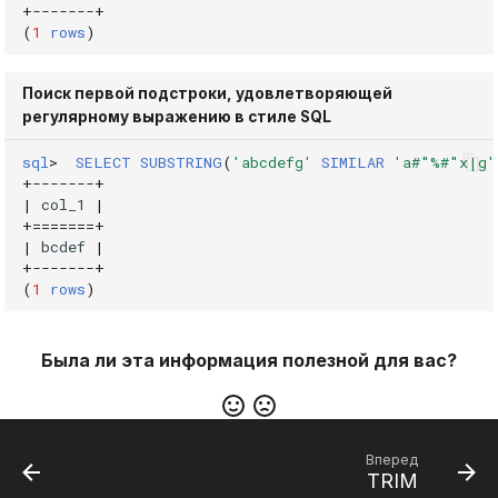
+
-------+
(
1
rows
)
Поиск первой подстроки, удовлетворяющей
регулярному выражению в стиле SQL
sql
>
SELECT
SUBSTRING
(
'abcdefg'
SIMILAR
'a#"%#"x|g'
+
-------+
|
col_1
|
+=======+
|
bcdef
|
+
-------+
(
1
rows
)
Была ли эта информация полезной для вас?
Вперед
TRIM