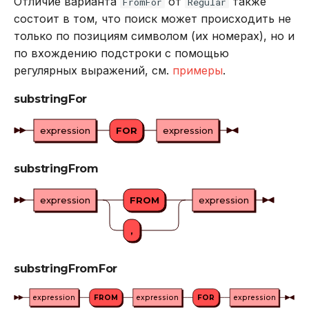
Отличие варианта
от
также
FromFor
Regular
REVOKE
состоит в том, что поиск может происходить не
только по позициям символом (их номерах), но и
SELECT
по вхождению подстроки с помощью
регулярных выражений, см.
примеры
.
TRUNCATE TABLE
substringFor
UPDATE
expression
FOR
expression
VALUES
substringFrom
expression
FROM
expression
,
substringFromFor
expression
FROM
expression
FOR
expression