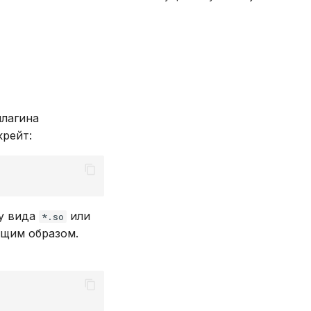
плагина
крейт:
у вида
или
*.so
ющим образом.