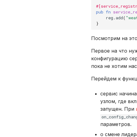
#[service_regist
pub
fn
service_r
reg
.
add
(
"wea
}
Посмотрим на это
Первое на что ну
конфигурацию сер
пока не хотим на
Перейдем к функц
сервис начина
узлом, где вк
запущен. При
on_config_chan
параметров.
о смене лиде