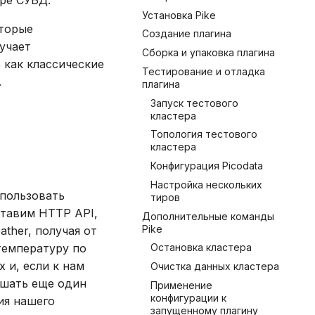
ре СУБД.
Установка Pike
оторые
Создание плагина
лучает
Сборка и упаковка плагина
 как классические
Тестирование и отладка
.
плагина
Запуск тестового
кластера
Топология тестового
кластера
Конфигурация Picodata
Настройка нескольких
спользовать
тиров
ставим HTTP API,
Дополнительные команды
Pike
ther, получая от
температуру по
Остановка кластера
 и, если к нам
Очистка данных кластера
ршать еще один
Применение
конфигурации к
ия нашего
запущенному плагину