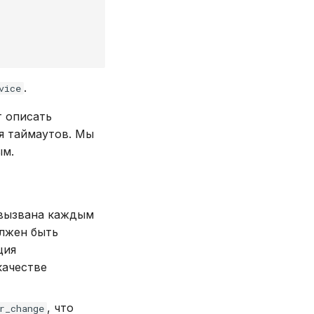
.
vice
т описать
я таймаутов. Мы
ым.
 вызвана каждым
олжен быть
ция
качестве
, что
r_change