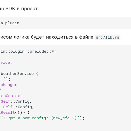
ш SDK в проект:
исом логика будет находиться в файле
:
src/lib.rs
gin
::
plugin
::
prelude
::
*
;
rvice
;
WeatherService
{
=
();
_change
(
f
,
icoContext
,
Self
::
Config
,
:
Self
::
Config
,
kResult
<
()
>
{
(
"I got a new config: {new_cfg:?}"
);