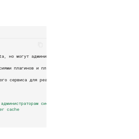
ta, но могут администратору системы при установке или из
сиями плагинов и плагины с разными версиями — это разные
ого сервиса для реализации задуманного.
 администраторам системы
er cache