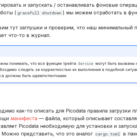
гировать и запускать / останавливать фоновые опера
боты (
) мы можем отработать в фу
gracefull shutdown
вим тут заглушки и проверим, что наш минимальный 
ет что-то в журнал.
жны понимать, что все функции трейта
могут быть вызваны 
Service
бходимо следить за корректностью их выполнения в подобной ситуа
иса должны быть
идемпотентными
.
димо как-то описать для Picodata правила загрузки п
мощи
манифеста
— файла, который описывает составл
авляет Picodata необходимую для установки и запуск
Можно представить, что это аналог
в пак
cargo.toml