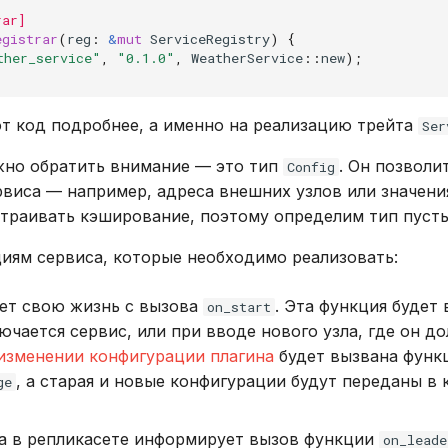
rar]
egistrar
(
reg
:
&
mut
ServiceRegistry
)
{
ther_service"
,
"0.1.0"
,
WeatherService
::
new
);
т код подробнее, а именно на реализацию трейта
Ser
жно обратить внимание — это тип
. Он позволи
Config
виса — например, адреса внешних узлов или значени
страивать кэширование, поэтому определим тип пуст
иям сервиса, которые необходимо реализовать:
ет свою жизнь с вызова
. Эта функция будет
on_start
лючается сервис, или при вводе нового узла, где он д
изменении конфигурации плагина
будет вызвана функ
, а старая и новые конфигурации будут переданы в 
ge
ра в репликасете информирует вызов функции
on_leade