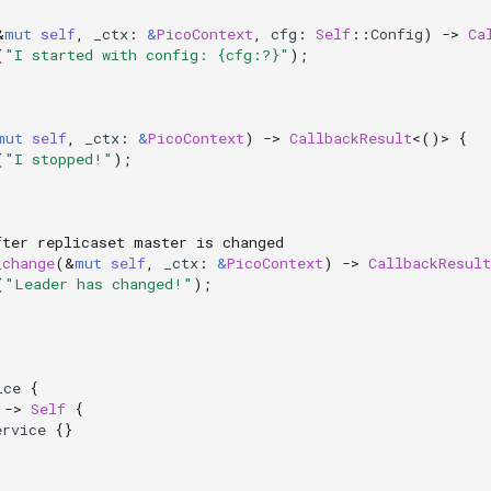
&
mut
self
,
_ctx
:
&
PicoContext
,
cfg
:
Self
::
Config
)
->
Ca
(
"I started with config: {cfg:?}"
);
mut
self
,
_ctx
:
&
PicoContext
)
->
CallbackResult
<
()
>
{
(
"I stopped!"
);
fter replicaset master is changed
_change
(
&
mut
self
,
_ctx
:
&
PicoContext
)
->
CallbackResult
(
"Leader has changed!"
);
ice
{
->
Self
{
ervice
{}