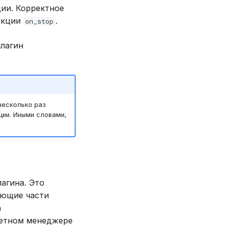
ции. Корректное
нкции
.
on_stop
плагин
несколько раз
ции. Иными словами,
лагина. Это
яющие части
а
етном менеджере