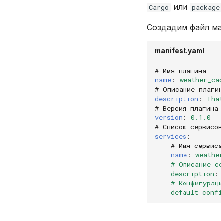
или
Cargo
package
Создадим файл ма
manifest.yaml
# Имя плагина
name
:
weather_ca
# Описание плаги
description
:
Tha
# Версия плагина
version
:
0.1.0
# Список сервисо
services
:
# Имя сервис
— name
:
weathe
# Описание с
description
:
# Конфигурац
default_conf