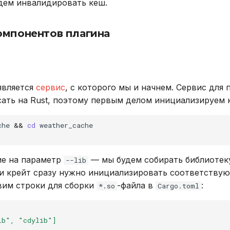
дем инвалидировать кеш.
омпонентов плагина
является
сервис
, с которого мы и начнем. Сервис для 
ать на Rust, поэтому первым делом инициализируем 
che
&&
cd
weather_cache

ие на параметр
— мы будем собирать библиотек
--lib
т и крейт сразу нужно инициализировать соответству
вим строки для сборки
-файла в
:
*.so
Cargo.toml
ib", "cdylib"]