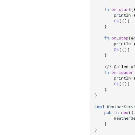
fn
on_start
(
println!
Ok
(())
}
fn
on_stop
(
&
println!
Ok
(())
}
/// Called a
fn
on_leader
println!
Ok
(())
}
}
impl
WeatherServ
pub
fn
new
()
WeatherS
}
}