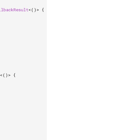
llbackResult
<
()
>
{
<
()
>
{