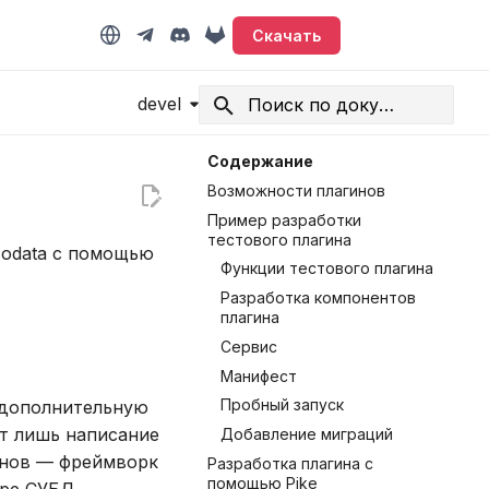
Скачать
devel
Начните печатать для поиска
Содержание
Возможности плагинов
Пример разработки
тестового плагина
codata с помощью
Функции тестового плагина
Разработка компонентов
плагина
Сервис
Манифест
Пробный запуск
 дополнительную
ет лишь написание
Добавление миграций
гинов — фреймворк
Разработка плагина с
помощью Pike