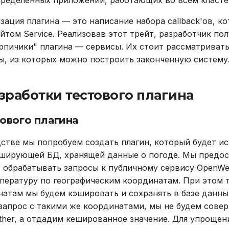
пределенных приложений, работающих во всем класте
зация плагина — это написание набора callback'ов, к
том Service. Реализовав этот трейт, разработчик по
рпичики" плагина — сервисы. Их стоит рассматривать
, из которых можно построить законченную систему
зработки тестового плагина
ового плагина
стве мы попробуем создать плагин, который будет и
кэширующей БД, хранящей данные о погоде. Мы предо
 обрабатывать запросы к публичному сервису OpenWea
пературу по географическим координатам. При этом 
атам мы будем кэшировать и сохранять в базе данных
запрос с такими же координатами, мы не будем сове
ther, а отдадим кешированное значение. Для упрощен