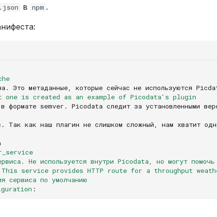
в
.
.json
npm
нифеста:
che
на. Это метаданные, которые сейчас не используются Picda
t one is created as an example of Picodata's plugin
 в формате semver. Picodata следит за установленными вер
в. Так как наш плагин не слишком сложный, нам хватит одн
а
r_service
ервиса. Не используется внутри Picodata, но могут помочь
This service provides HTTP route for a throughput weath
ия сервиса по умолчанию
iguration
: