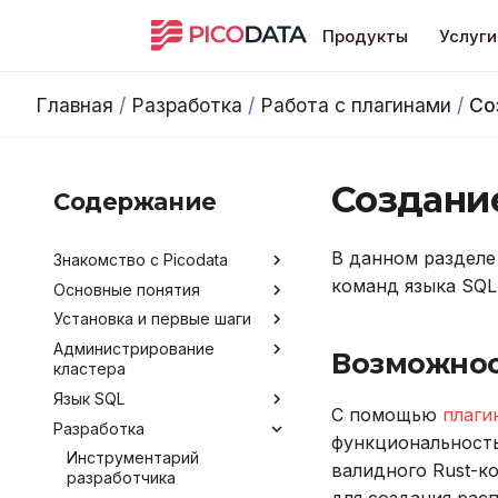
Продукты
Услуги
Главная
/
Разработка
/
Работа с плагинами
/
Со
Создани
Содержание
В данном разделе
Знакомство с Picodata
команд языка SQL
Основные понятия
Общее описание продукта
Установка и первые шаги
Преимущества Picodata
Типы таблиц
Администрирование
Сценарии использования
Синхронная репликация
Установка Picodata
Возможнос
кластера
Picodata
Запуск Picodata
Язык SQL
Обратная связь и
Конфигурирование
Создание кластера
С помощью
плаги
получение помощи
Разработка
Мониторинг
Команды и термины SQL
Обзор методов
Добавление узлов
функциональность
Лицензирование
конфигурирования
Развертывание кластера
Data Control Language
Инструментарий
Получение данных о
Удаление узлов
валидного Rust-к
Версионирование
через Ansible
разработчика
Аргументы командной
кластере
Data Definition Language
Подключение и работа в
строки