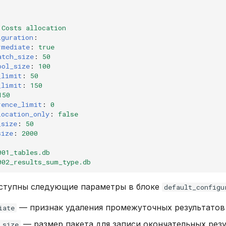
Costs allocation
iguration
:
rmediate
:
true
atch_size
:
50
ool_size
:
100
_limit
:
50
_limit
:
150
150
rence_limit
:
0
location_only
:
false
_size
:
50
size
:
2000
001_tables.db
002_results_sum_type.db
оступны следующие параметры в блоке
default_configu
— признак удаления промежуточных результатов
iate
— размер пакета для записи окончательных резу
_size