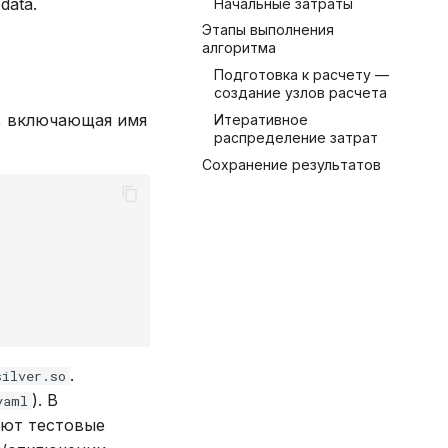
data.
Начальные затраты
Этапы выполнения
алгоритма
Подготовка к расчету —
создание узлов расчета
, включающая имя
Итеративное
распределение затрат
Сохранение результатов
.
silver.so
). В
yaml
яют тестовые