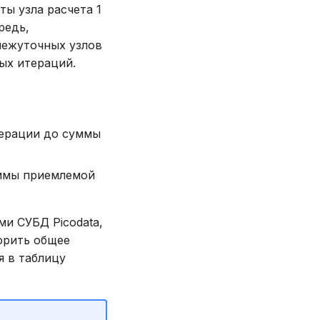
ты узла расчета 1
редь,
омежуточных узлов
ых итераций.
терации до суммы
уммы приемлемой
и СУБД Picodata,
орить общее
я в таблицу