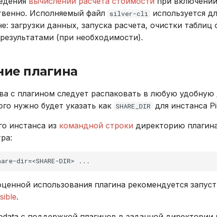
ведения
вычислений расчета стоимости
при включении
твенно. Исполняемый файл
используется д
silver-cli
е: загрузки данных, запуска расчета, очистки таблиц 
езультатами (при необходимости).
ие плагина
а с плагином следует распаковать в любую удобную
ого нужно будет указать как
для инстанса Pi
SHARE_DIR
го инстанса из
командной строки
директорию плагина
ра:
hare-dir
=
<SHARE-DIR>
оценной использования плагина рекомендуется запуст
sible
.
codata с поддержкой плагинов в заданной директории