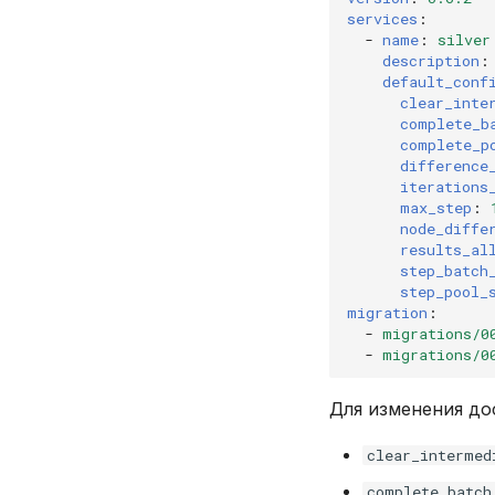
services
:
-
name
:
silver
description
:
default_conf
clear_inte
complete_b
complete_p
difference
iterations
max_step
:
node_diffe
results_al
step_batch
step_pool_
migration
:
-
migrations/0
-
migrations/0
Для изменения д
clear_intermed
complete_batch