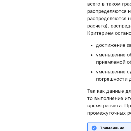
всего в таком гра
распределяются на
распределяются н
расчета), распре
Критерием остано
достижение з
уменьшение о
приемлемой о
уменьшение су
погрешности д
Так как данные д
то выполнение ит
время расчета. П
промежуточных ре
Примечание