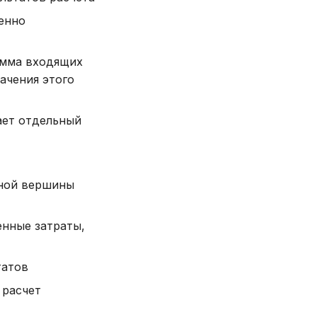
енно
умма входящих
ачения этого
ает отдельный
ьной вершины
енные затраты,
татов
 расчет