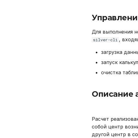
Управлени
Для выполнения н
, вход
silver-cli
загрузка данн
запуск кальку
очистка табли
Описание а
Расчет реализова
собой центр возни
другой центр в с