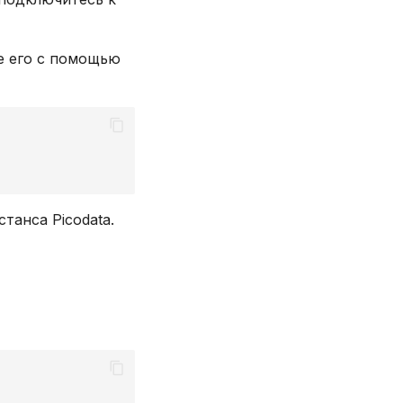
те его с помощью
танса Picodata.