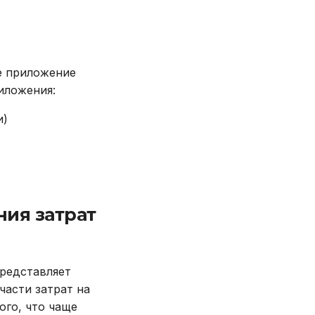
е приложение
иложения:
и)
ния затрат
представляет
части затрат на
ого, что чаще