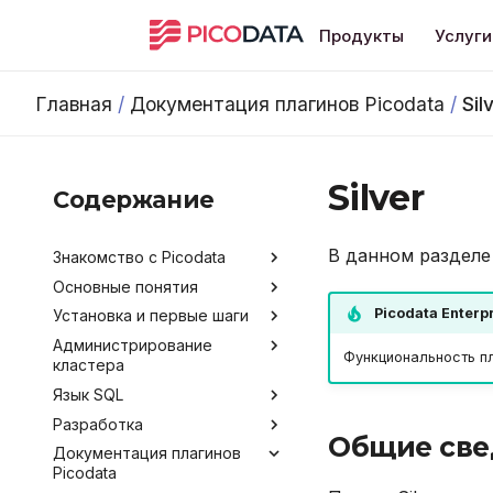
Продукты
Услуги
Главная
/
Документация плагинов Picodata
/
Sil
Silver
Содержание
В данном разделе 
Знакомство с Picodata
Основные понятия
Общее описание продукта
Picodata Enterp
Установка и первые шаги
Преимущества Picodata
Типы таблиц
Администрирование
Сценарии использования
Синхронная репликация
Установка Picodata
Функциональность пл
кластера
Picodata
Запуск Picodata
Язык SQL
Обратная связь и
Конфигурирование
Создание кластера
получение помощи
Разработка
Мониторинг
Команды и термины SQL
Обзор методов
Добавление узлов
Общие све
Лицензирование
конфигурирования
Документация плагинов
Развертывание кластера
Data Control Language
Инструментарий
Получение данных о
Удаление узлов
Picodata
Версионирование
через Ansible
разработчика
Аргументы командной
кластере
Data Definition Language
Подключение и работа в
строки