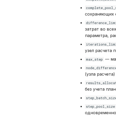
complete_pool_
сохраняющих 
difference_lim
затрат во все
параметра, ра
iterations_lim
узел расчета 
— мак
max_step
node_differenc
(узла расчета)
results_alloca
без учета пла
step_batch_siz
step_pool_size
одновременн