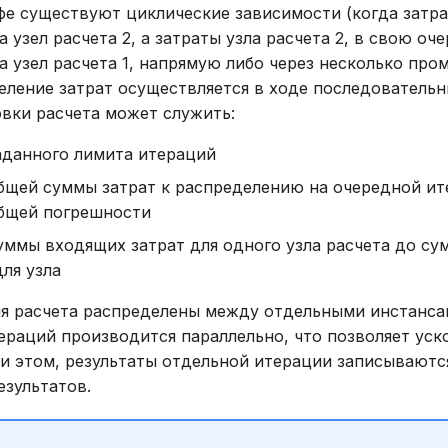
фе существуют циклические зависимости (когда затра
 узел расчета 2, а затраты узла расчета 2, в свою оче
а узел расчета 1, напрямую либо через несколько пр
деление затрат осуществляется в ходе последовательн
вки расчета может служить:
аданного лимита итераций
бщей суммы затрат к распределению на очередной и
бщей погрешности
ммы входящих затрат для одного узла расчета до с
ля узла
ля расчета распределены между отдельными инстансам
ераций производится параллельно, что позволяет уск
ри этом, результаты отдельной итерации записываютс
зультатов.