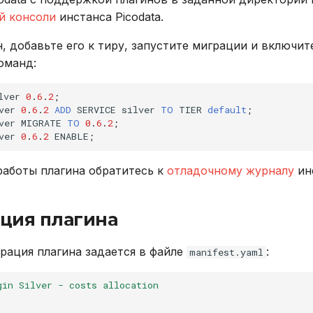
й консоли
инстанса Picodata.
, добавьте его к тиру, запустите миграции и включи
оманд:
lver
0
.
6
.
2
;
ver
0
.
6
.
2
ADD
SERVICE
silver
TO
TIER
default
;
ver
MIGRATE
TO
0
.
6
.
2
;
ver
0
.
6
.
2
ENABLE
;
работы плагина обратитесь к
отладочному журналу
инс
ция плагина
рация плагина задается в файле
:
manifest.yaml
gin Silver - costs allocation