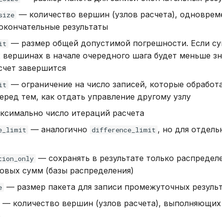
— количество вершин (узлов расчета), одноврем
size
окончательные результаты
— размер общей допустимой погрешности. Если с
it
х вершинах в начале очередного шага будет меньше зн
счет завершится
— ограничение на число записей, которые обработ
it
перед тем, как отдать управление другому узлу
симально число итераций расчета
— аналогично
, но для отдел
e_limit
difference_limit
— сохранять в результате только распредел
tion_only
новых сумм (базы распределения)
— размер пакета для записи промежуточных резуль
e
— количество вершин (узлов расчета), выполняющих
о