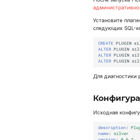
EXPLAIN
административно
GRANT
Установите плагин
INSERT
следующих SQL-к
REVOKE
SELECT
CREATE
PLUGIN
si
TRUNCATE TABLE
ALTER
PLUGIN
sil
UPDATE
ALTER
PLUGIN
sil
ALTER
PLUGIN
sil
VALUES
Для диагностики 
Конфигура
Исходная конфигу
description
:
Plu
name
:
silver
version
:
0.6.2