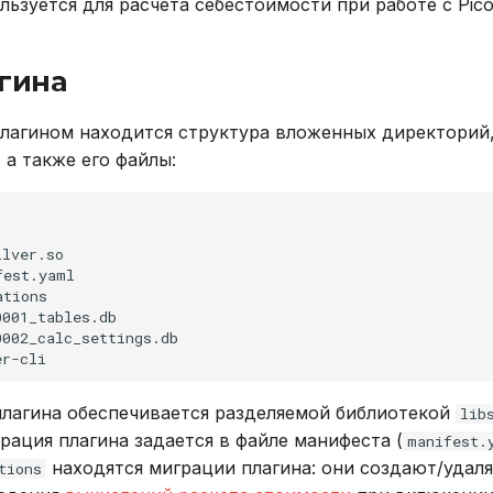
ользуется для расчета себестоимости при работе с Pico
гина
плагином находится структура вложенных директорий
 а также его файлы:
lver.so

est.yaml

tions

001_tables.db

002_calc_settings.db

плагина обеспечивается разделяемой библиотекой
lib
рация плагина задается в файле манифеста (
manifest.
находятся миграции плагина: они создают/удал
tions