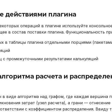
е действиями плагина
екоторых операций в плагине используйте консольно
ящее в состав поставки плагина. Функциональность пр
ых в таблицы плагина отдельными порциями (пакетам
ляций
ц с промежуточными результатами калькуляций
лгоритма расчета и распределе
н в виде алгоритма над графом, где каждая вершина 
кновения затрат (узел расчета), а грани — отнесение 
оответствии с коэффициентом распределения. Ввиду т