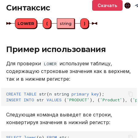
Версионирование
Управление кластером в
Глоссарий
Подключение через
Sirin
т
Скачать
Синтаксис
промышленной среде с
DBeaver
Описание системных
BACKUP
а
ограниченными
таблиц
Synapse
привилегиями
LOWER
(
string
)
Работа с данными SQL
CALL
т
Хранение системных
Ouroboros
ь
Обновление кластера
таблиц в памяти
Работа в веб-интерфейсе
CREATE INDEX
Пример использования
д
Тестирование
Интерфейс RPC API
CREATE PLUGIN
л
производительности
Для проверки
используем таблицу,
LOWER
Файберы, потоки и
CREATE PROCEDURE
содержащую строковые значения как в верхнем,
я
Резервное копирование
многозадачность
так и в нижнем регистре:
п
и восстановление
CREATE ROLE
о
CREATE
TABLE
str
(
n
string
primary
key
);
Управление доступом
INSERT
INTO
str
VALUES
(
'PRODUCT'
),
(
'Product'
),
(
'p
CREATE TABLE
и
Аутентификация с
Следующая команда выведет все строки,
CREATE USER
с
помощью LDAP
конвертируя значения в нижний регистр:
к
DELETE
Подключение к кластеру
SELECT
lower
(
n
)
FROM
str
;
а