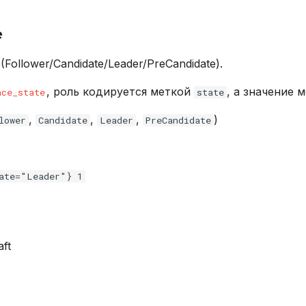
e
(Follower/Candidate/Leader/PreCandidate).
, роль кодируется меткой
, а значение 
nce_state
state
,
,
,
)
lower
Candidate
Leader
PreCandidate
ate="Leader"} 1
m
ft