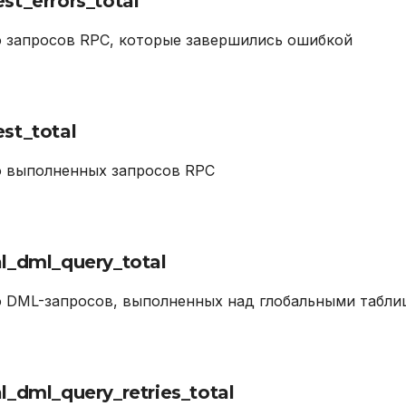
st_errors_total
 запросов RPC, которые завершились ошибкой
st_total
о выполненных запросов RPC
al_dml_query_total
 DML-запросов, выполненных над глобальными табли
l_dml_query_retries_total