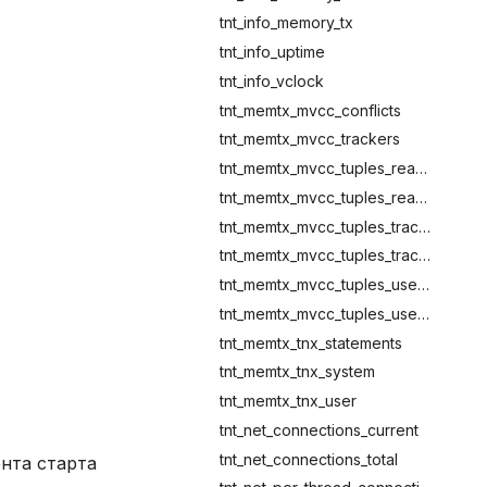
tnt_info_memory_tx
tnt_info_uptime
tnt_info_vclock
tnt_memtx_mvcc_conflicts
tnt_memtx_mvcc_trackers
tnt_memtx_mvcc_tuples_read_view_retained
tnt_memtx_mvcc_tuples_read_view_stories
tnt_memtx_mvcc_tuples_tracking_retained
tnt_memtx_mvcc_tuples_tracking_stories
tnt_memtx_mvcc_tuples_used_retained
tnt_memtx_mvcc_tuples_used_stories
tnt_memtx_tnx_statements
tnt_memtx_tnx_system
tnt_memtx_tnx_user
tnt_net_connections_current
tnt_net_connections_total
нта старта