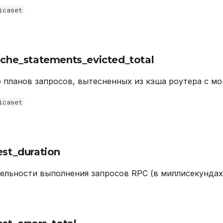
icaset
ache_statements_evicted_total
 планов запросов, вытесненных из кэша роутера с мо
icaset
est_duration
ельности выполнения запросов RPC (в миллисекундах