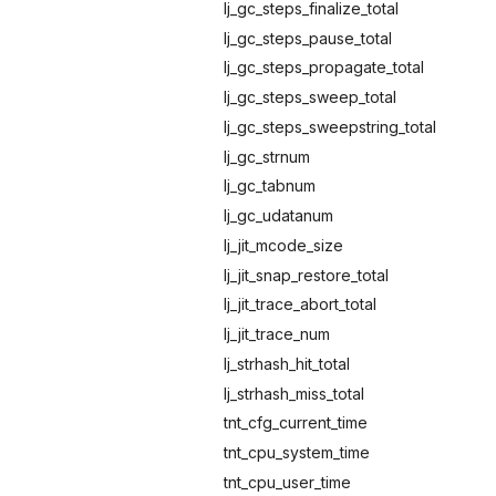
lj_gc_steps_finalize_total
lj_gc_steps_pause_total
lj_gc_steps_propagate_total
lj_gc_steps_sweep_total
lj_gc_steps_sweepstring_total
lj_gc_strnum
lj_gc_tabnum
lj_gc_udatanum
lj_jit_mcode_size
lj_jit_snap_restore_total
lj_jit_trace_abort_total
lj_jit_trace_num
lj_strhash_hit_total
lj_strhash_miss_total
tnt_cfg_current_time
tnt_cpu_system_time
tnt_cpu_user_time