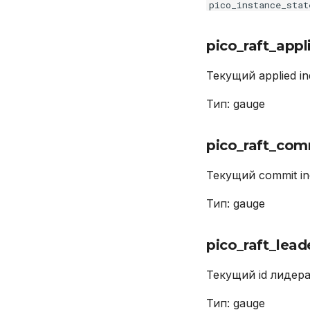
pico_instance_stat
EXPLAIN
GRANT
pico_raft_appl
INSERT
REVOKE
Текущий applied in
SELECT
TRUNCATE TABLE
Тип: gauge
UPDATE
VALUES
pico_raft_com
Текущий commit in
Тип: gauge
pico_raft_lead
Текущий id лидера
Тип: gauge