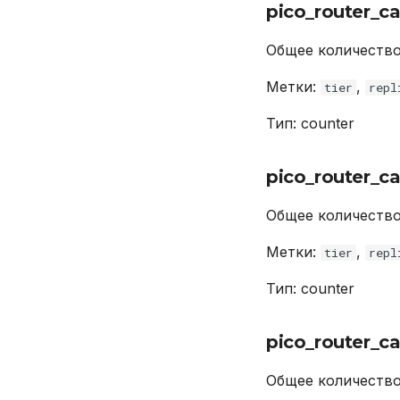
pico_router_ca
Общее количество
Метки:
,
tier
repl
Тип: counter
pico_router_c
Общее количество
Метки:
,
tier
repl
Тип: counter
pico_router_c
Общее количество