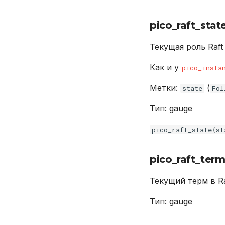
pico_raft_stat
Текущая роль Raft 
Как и у
pico_insta
Метки:
(
state
Fol
Тип: gauge
pico_raft_state{st
pico_raft_ter
Текущий терм в Ra
Тип: gauge