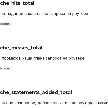
che_hits_total
 попаданий в кэш плана запроса на роутере
icaset
ache_misses_total
 промахов кэша плана запроса на роутере
icaset
ache_statements_added_total
 планов запросов, добавленных в кэш роутера с моме