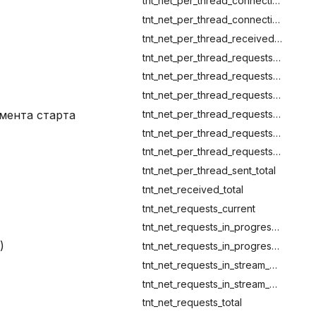
tnt_net_per_thread_connections_current
tnt_net_per_thread_connections_total
tnt_net_per_thread_received_total
tnt_net_per_thread_requests_current
tnt_net_per_thread_requests_in_progress_current
tnt_net_per_thread_requests_in_progress_total
tnt_net_per_thread_requests_in_stream_queue_current
мента старта
tnt_net_per_thread_requests_in_stream_queue_total
tnt_net_per_thread_requests_total
tnt_net_per_thread_sent_total
tnt_net_received_total
tnt_net_requests_current
tnt_net_requests_in_progress_current
)
tnt_net_requests_in_progress_total
tnt_net_requests_in_stream_queue_current
tnt_net_requests_in_stream_queue_total
tnt_net_requests_total