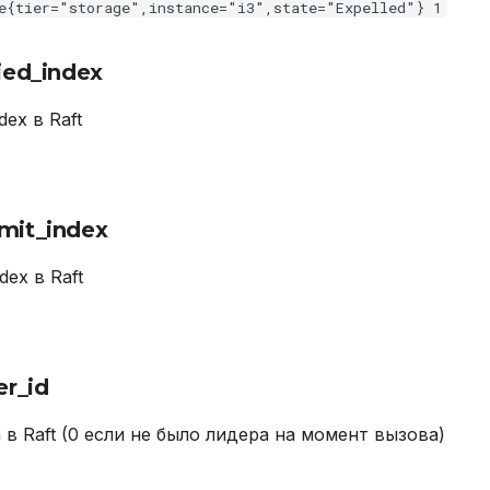
e{tier="storage",instance="i3",state="Expelled"} 1
ied_index
dex в Raft
mit_index
dex в Raft
er_id
 в Raft (0 если не было лидера на момент вызова)