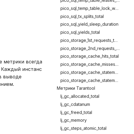
pico_sql_temp_table_leases_total
pico_sql_temp_table_lock_waits_total
pico_sql_tx_splits_total
pico_sql_yield_sleep_duration
pico_sql_yields_total
pico_storage_1st_requests_total
pico_storage_2nd_requests_total
pico_storage_cache_hits_total
ие метрики всегда
pico_storage_cache_misses_total
. Каждый инстанс
pico_storage_cache_statements_added_total
 в выводе
pico_storage_cache_statements_evicted_total
янием.
Метрики Tarantool
lj_gc_allocated_total
lj_gc_cdatanum
lj_gc_freed_total
lj_gc_memory
lj_gc_steps_atomic_total