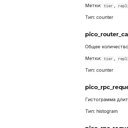
Метки:
,
tier
repl
Тип: counter
pico_router_c
Общее количество
Метки:
,
tier
repl
Тип: counter
pico_rpc_requ
Гистограмма длит
Тип: histogram