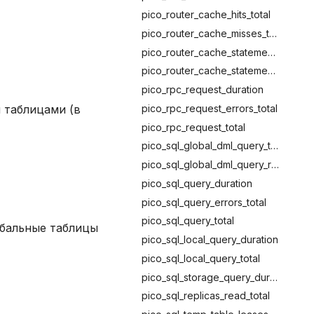
pico_router_cache_hits_total
pico_router_cache_misses_total
pico_router_cache_statements_added_total
pico_router_cache_statements_evicted_total
pico_rpc_request_duration
pico_rpc_request_errors_total
 таблицами (в
pico_rpc_request_total
pico_sql_global_dml_query_total
pico_sql_global_dml_query_retries_total
pico_sql_query_duration
pico_sql_query_errors_total
pico_sql_query_total
обальные таблицы
pico_sql_local_query_duration
pico_sql_local_query_total
pico_sql_storage_query_duration
pico_sql_replicas_read_total