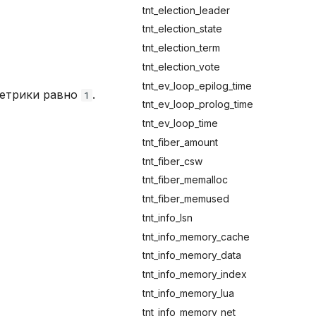
tnt_election_leader
tnt_election_state
tnt_election_term
tnt_election_vote
tnt_ev_loop_epilog_time
метрики равно
.
1
tnt_ev_loop_prolog_time
tnt_ev_loop_time
tnt_fiber_amount
tnt_fiber_csw
tnt_fiber_memalloc
tnt_fiber_memused
tnt_info_lsn
tnt_info_memory_cache
tnt_info_memory_data
tnt_info_memory_index
tnt_info_memory_lua
tnt_info_memory_net