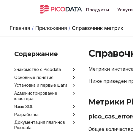
Продукты
Услуги
Главная
/
Приложения
/
Справочник метрик
Справоч
Содержание
Метрики инстанса
Знакомство с Picodata
Основные понятия
Общее описание продукта
Ниже приведен пр
Установка и первые шаги
Преимущества Picodata
Типы таблиц
Администрирование
Сценарии использования
Синхронная репликация
Установка Picodata
кластера
Picodata
Метрики P
Запуск Picodata
Язык SQL
Обратная связь и
Конфигурирование
Создание кластера
получение помощи
Разработка
Мониторинг
Команды и термины SQL
Обзор методов
pico_cas_error
Добавление узлов
Лицензирование
конфигурирования
Документация плагинов
Развертывание кластера
Data Control Language
Инструментарий
Получение данных о
Удаление узлов
Picodata
Версионирование
через Ansible
разработчика
Аргументы командной
кластере
Общее количество
Data Definition Language
Подключение и работа в
строки