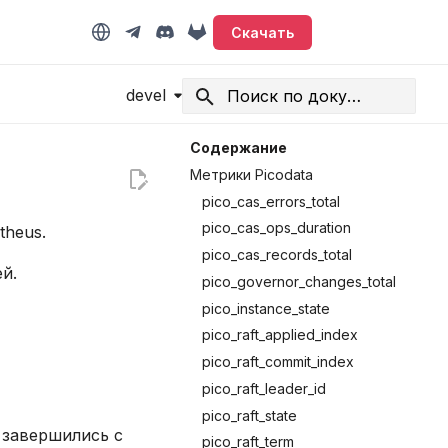
Скачать
devel
Начните печатать для поиска
Содержание
Метрики Picodata
pico_cas_errors_total
pico_cas_ops_duration
theus.
pico_cas_records_total
й.
pico_governor_changes_total
pico_instance_state
pico_raft_applied_index
pico_raft_commit_index
pico_raft_leader_id
pico_raft_state
 завершились с
pico_raft_term