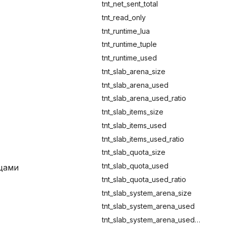
tnt_net_sent_total
tnt_read_only
tnt_runtime_lua
tnt_runtime_tuple
tnt_runtime_used
tnt_slab_arena_size
tnt_slab_arena_used
tnt_slab_arena_used_ratio
tnt_slab_items_size
tnt_slab_items_used
tnt_slab_items_used_ratio
tnt_slab_quota_size
tnt_slab_quota_used
цами
tnt_slab_quota_used_ratio
tnt_slab_system_arena_size
tnt_slab_system_arena_used
tnt_slab_system_arena_used_ratio