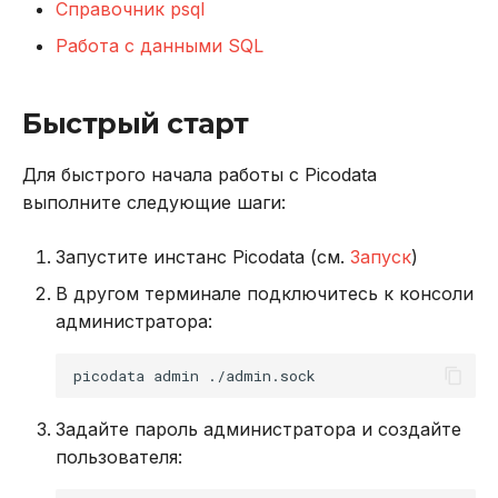
Справочник psql
в Oracle Weblogic
DROP INDEX
Работа с данными SQL
Безопасность кластера
DROP PLUGIN
Быстрый старт
Использование журнала
DROP PROCEDURE
аудита
Для быстрого начала работы с Picodata
DROP ROLE
выполните следующие шаги:
Рекомендации по
сайзингу
DROP TABLE
Запустите инстанс Picodata (см.
Запуск
)
Настройка Systemd
В другом терминале подключитесь к консоли
DROP USER
администратора:
Устранение неполадок
EXPLAIN
picodata
admin
GRANT
Задайте пароль администратора и создайте
пользователя:
INSERT