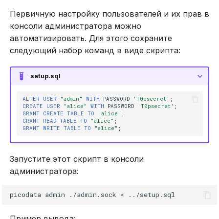
Первичную настройку пользователей и их прав в
консоли администратора можно
автоматизировать. Для этого сохраните
следующий набор команд в виде скрипта:
setup.sql
ALTER
USER
"admin"
WITH
PASSWORD
'T0psecret'
;
CREATE
USER
"alice"
WITH
PASSWORD
'T0psecret'
;
GRANT
CREATE
TABLE
TO
"alice"
;
GRANT
READ
TABLE
TO
"alice"
;
GRANT
WRITE
TABLE
TO
"alice"
;
Запустите этот скрипт в консоли
администратора:
picodata
admin
./admin.sock
<
Пример вывода: