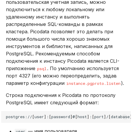
пользовательская учетная запись, можно
подключиться к любому локальному или
удаленному инстансу и выполнять
распределенные SQL-команды в рамках
кластера. Picodata позволяет это делать при
помощи большого числа хорошо знакомых
инструментов и библиотек, написанных для
PostgreSQL. Рекомендуемым способом
подключения к инстансу Picodata является CLI-
приложение
. По умолчанию используется
psql
порт 4327 (его можно переопределить, задав
параметр конфигурации
).
instance.pgproto.listen
Строка подключения к Picodata по протоколу
PostgreSQL имеет следующий формат:
postgres://
[
user
]
:
[
password
]
@
[
host
]
:
[
port
]
/
[
database
]
— имя пользователя
user