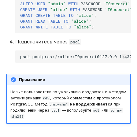
ALTER
USER
"admin"
WITH
PASSWORD
'T0psecret'
;
REVOKE
CREATE
USER
"alice"
WITH
PASSWORD
'T0psecret'
;
GRANT
CREATE
TABLE
TO
"alice"
;
SELECT
GRANT
READ
TABLE
TO
"alice"
;
GRANT
WRITE
TABLE
TO
"alice"
;
TRUNCATE TABLE
Подключитесь через
:
psql
UPDATE
psql
VALUES
Примечание
Новые пользователи по умолчанию создаются с методом
аутентификации
, который совместим с протоколом
md5
PostgreSQL. Метод
не поддерживается
при
chap-sha1
подключении через
— используйте
или
psql
md5
scram-
.
sha256