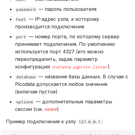
— пароль пользователя
password
— IP-адрес узла, к которому
host
производится подключение
— номер порта, по которому сервер
port
принимает подключения. По умолчанию
используется порт 4327 (его можно
переопределить, задав параметр
конфигурации
)
instance.pgproto.listen
— название базы данных. В случае с
database
Picodata допускается любое значение
(включая пустое)
— дополнительные параметры
options
сессии (см.
ниже
)
Пример подключения к узлу
:
127.0.0.1