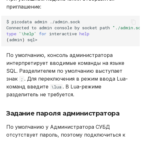
приглашение:
$
picodata
admin
./admin.sock

Connected
to
admin
console
by
socket
path
"./admin.so
type
'\help'
for
interactive
help
(
admin
)
По умолчанию, консоль администратора
интерпретирует вводимые команды на языке
SQL. Разделителем по умолчанию выступает
знак
. Для переключения в режим ввода Lua-
;
команд введите
. В Lua-режиме
\lua
разделитель не требуется.
Задание пароля администратора
По умолчанию у Администратора СУБД
отсутствует пароль, поэтому подключиться к