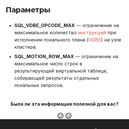
в Oracle Weblogic
DROP INDEX
Параметры
Безопасность кластера
DROP PLUGIN
SQL_VDBE_OPCODE_MAX
— ограничение на
максимальное количество
инструкций
при
Использование журнала
DROP PROCEDURE
исполнении локального плана (
VDBE
) на узле
аудита
кластера.
DROP ROLE
Рекомендации по
SQL_MOTION_ROW_MAX
— ограничение на
сайзингу
DROP TABLE
максимальное число строк в
результирующей виртуальной таблице,
Настройка Systemd
DROP USER
собирающей результаты отдельных
локальных запросов.
Устранение неполадок
EXPLAIN
Была ли эта информация полезной для вас?
GRANT
INSERT