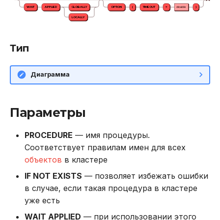
в Oracle Weblogic
WAIT
APPLIED
GLOBALLY
OPTION
(
TIMEOUT
=
double
)
LOCALLY
Безопасность кластера
Тип
Использование журнала
аудита
Диаграмма
Рекомендации по
сайзингу
Параметры
Настройка Systemd
PROCEDURE
— имя процедуры.
Соответствует правилам имен для всех
Устранение неполадок
объектов
в кластере
IF NOT EXISTS
— позволяет избежать ошибки
в случае, если такая процедура в кластере
уже есть
WAIT APPLIED
— при использовании этого