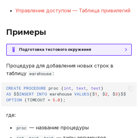
Управление доступом — Таблица привилегий
Примеры
Подготовка тестового окружения
Процедура для добавления новых строк в
таблицу
:
warehouse
CREATE
PROCEDURE
proc
(
int
,
text
,
text
)
AS
$$
INSERT
INTO
warehouse
VALUES
(
$
1
,
$
2
,
$
3
)
$$
OPTION
(
TIMEOUT
=
5
.
0
);
где:
— название процедуры
proc
— типы аргументов
int, text, text