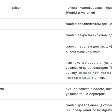
false
признак использования http
(WebUI и метрики)
файл с сертификатом для на
файл с закрытым ключом для
файл с паролем для расшиф
ключа (опционально)
n
имя пакета picodata с нужн
установки из репозитория. 
Jammy:
package_with_versio
'picodata=25.5.1.0-jammy'
ath
путь до пакета picodata, ко
установить на серверах
файл с доверенным центром
SSL-соединения по Postgre