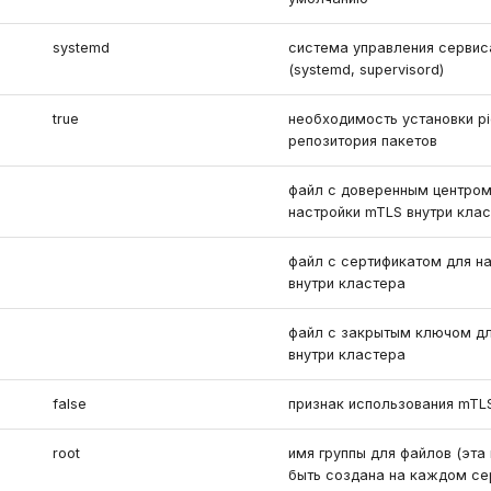
systemd
система управления сервис
(systemd, supervisord)
true
необходимость установки pi
репозитория пакетов
файл с доверенным центром
настройки mTLS внутри кла
файл с сертификатом для н
внутри кластера
файл с закрытым ключом дл
внутри кластера
false
признак использования mTL
root
имя группы для файлов (эта
быть создана на каждом се