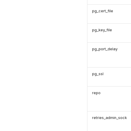
pg_cert_file
pg_key_file
pg_port_delay
pg_ssl
repo
retries_admin_sock