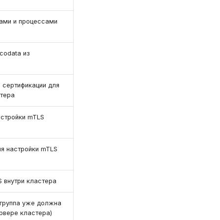
ами и процессами
codata из
 сертификации для
стера
астройки mTLS
я настройки mTLS
S внутри кластера
 группа уже должна
рвере кластера)