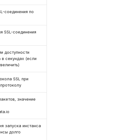
SL-соединения по
я SSL-соединения
и доступности
 в секундах (если
увеличить)
окола SSL при
-протоколу
пакетов, значение
ta.io
ия запуска инстанса
ансы долго