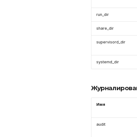
run_dir
share_dir
supervisord_dir
systemd_dir
Журналирован
Имя
audit