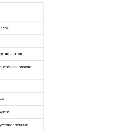
odata
ертификатов
 станции ansible
ии
удита
 установленных