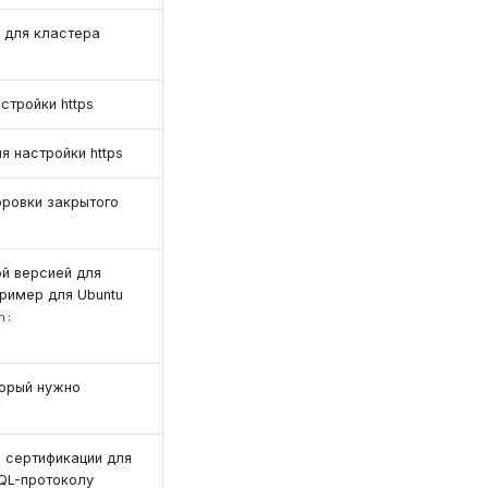
s для кластера
стройки https
 настройки https
ровки закрытого
ой версией для
Пример для Ubuntu
n:
торый нужно
 сертификации для
SQL-протоколу