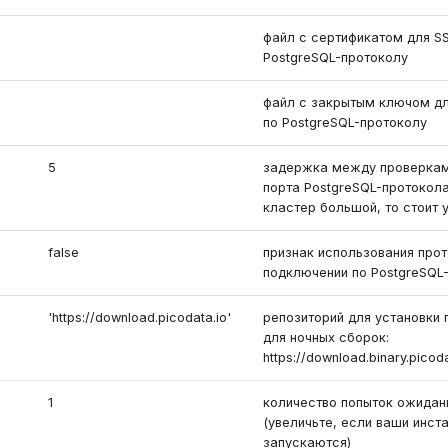
файл с сертификатом для S
PostgreSQL-протоколу
файл с закрытым ключом дл
по PostgreSQL-протоколу
5
задержка между проверкам
порта PostgreSQL-протокола
кластер большой, то стоит 
false
признак использования прот
подключении по PostgreSQL
'https://download.picodata.io'
репозиторий для установки 
для ночных сборок:
https://download.binary.picoda
1
количество попыток ожидан
(увеличьте, если ваши инст
запускаются)