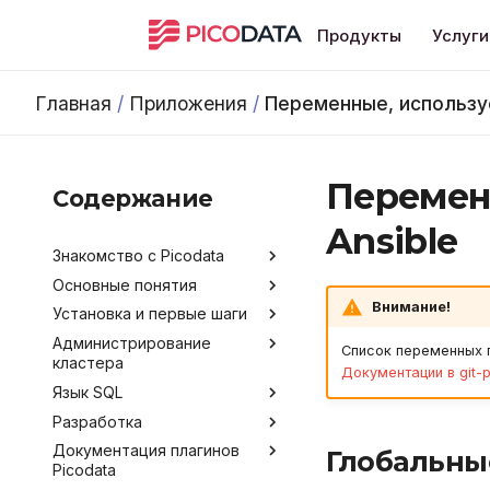
Продукты
Услуги
Главная
/
Приложения
/
Переменные, использу
Перемен
Содержание
Ansible
Знакомство с Picodata
Основные понятия
Общее описание продукта
Внимание!
Установка и первые шаги
Преимущества Picodata
Типы таблиц
Администрирование
Сценарии использования
Синхронная репликация
Установка Picodata
Список переменных п
кластера
Picodata
Запуск Picodata
Документации в git-
Язык SQL
Обратная связь и
Конфигурирование
Создание кластера
получение помощи
Разработка
Мониторинг
Команды и термины SQL
Обзор методов
Добавление узлов
Лицензирование
конфигурирования
Документация плагинов
Развертывание кластера
Data Control Language
Инструментарий
Получение данных о
Глобальны
Удаление узлов
Picodata
Версионирование
через Ansible
разработчика
Аргументы командной
кластере
Data Definition Language
Подключение и работа в
строки