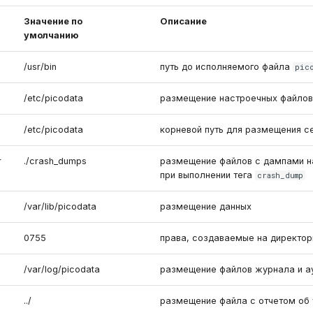
Значение по
Описание
умолчанию
/usr/bin
путь до исполняемого файла
pic
/etc/picodata
размещение настроечных файлов
/etc/picodata
корневой путь для размещения с
r
./crash_dumps
размещение файлов с дампами на
при выполнении тега
crash_dump
/var/lib/picodata
размещение данных
0755
права, создаваемые на директор
/var/log/picodata
размещение файлов журнала и а
../
размещение файла с отчетом об