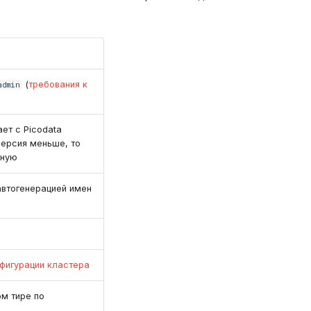
(
требования к
admin
ет с Picodata
версия меньше, то
нную
автогенерацией имен
фигурации кластера
м тире по