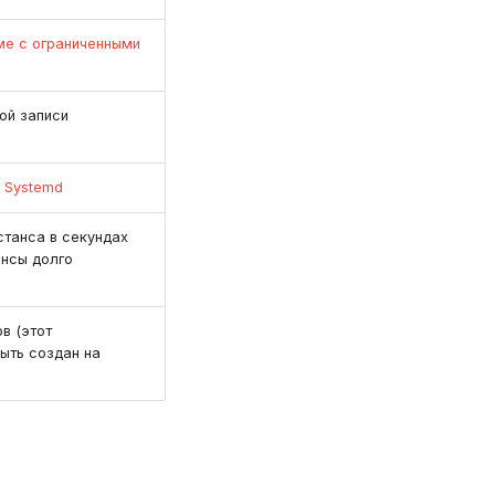
е с ограниченными
ой записи
 Systemd
станса в секундах
ансы долго
в (этот
ыть создан на