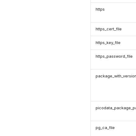
EXPLAIN
https
GRANT
INSERT
REVOKE
https_cert_file
SELECT
https_key_file
TRUNCATE TABLE
UPDATE
https_password_file
VALUES
package_with_versio
picodata_package_p
pg_ca_file