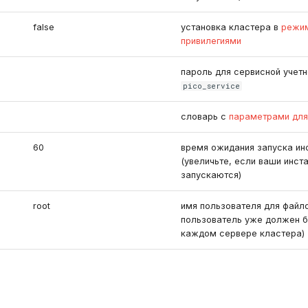
false
установка кластера в
режим
привилегиями
пароль для сервисной учетн
pico_service
словарь с
параметрами для
60
время ожидания запуска ин
(увеличьте, если ваши инст
запускаются)
root
имя пользователя для файло
пользователь уже должен б
каждом сервере кластера)