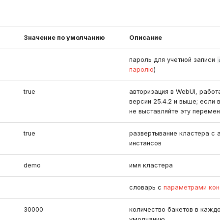
Значение по умолчанию
Описание
пароль для учетной записи
паролю
)
true
авторизация в WebUI, работа
версии 25.4.2 и выше; если 
не выставляйте эту переме
true
развертывание кластера с 
инстансов
demo
имя кластера
словарь с
параметрами кон
30000
количество бакетов в каждо
умолчанию