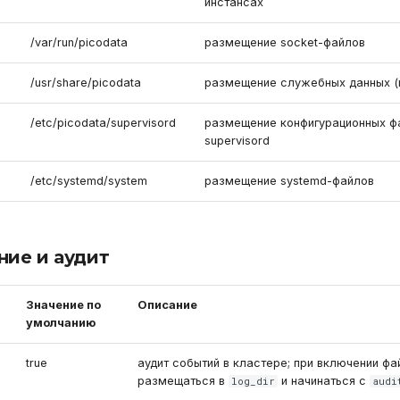
инстансах
/var/run/picodata
размещение socket-файлов
/usr/share/picodata
размещение служебных данных (
/etc/picodata/supervisord
размещение конфигурационных ф
supervisord
/etc/systemd/system
размещение systemd-файлов
ие и аудит
Значение по
Описание
умолчанию
true
аудит событий в кластере; при включении фа
размещаться в
и начинаться с
log_dir
audi