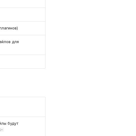
плагинов)
айлов для
йлы будут
t-