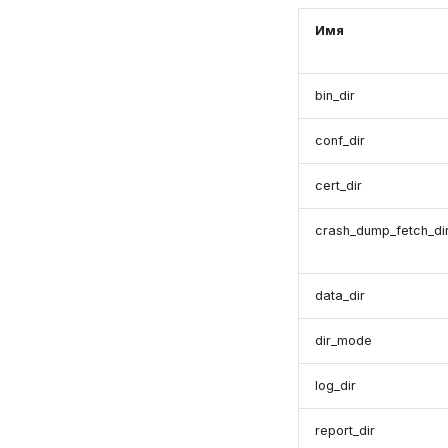
Имя
bin_dir
conf_dir
cert_dir
crash_dump_fetch_di
data_dir
dir_mode
log_dir
report_dir