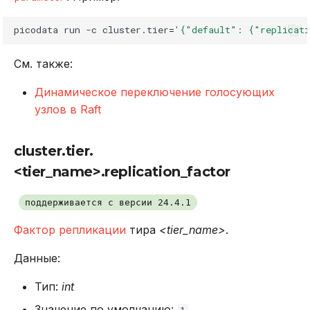
picodata
run
-c
cluster.tier
=
'{"default": {"replicati
См. также:
Динамическое переключение голосующих
узлов в Raft
cluster.tier.
<tier_name>.replication_factor
поддерживается с версии 24.4.1
Фактор репликации
тира
<tier_name>
.
Данные:
Тип:
int
Значение по умолчанию:
1