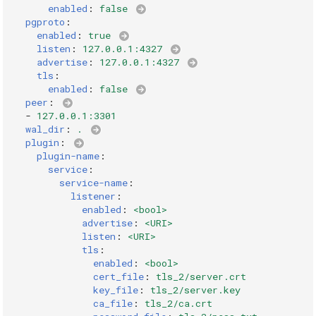
enabled
:
false
pgproto
:
enabled
:
true
listen
:
127.0.0.1:4327
advertise
:
127.0.0.1:4327
tls
:
enabled
:
false
peer
:
-
127.0.0.1:3301
wal_dir
:
.
plugin
:
plugin-name
:
service
:
service-name
:
listener
:
enabled
:
<bool>
advertise
:
<URI>
listen
:
<URI>
tls
:
enabled
:
<bool>
cert_file
:
tls_2/server.crt
key_file
:
tls_2/server.key
ca_file
:
tls_2/ca.crt