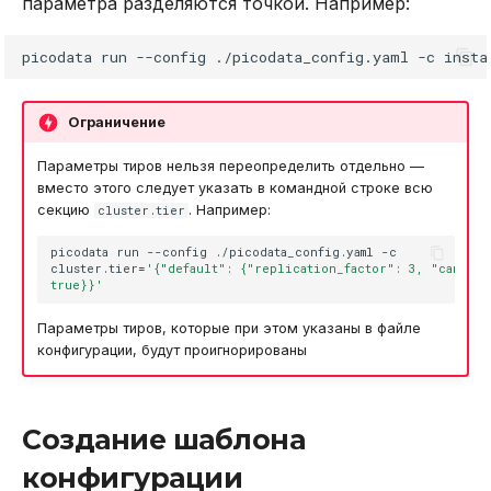
параметра разделяются точкой. Например:
REVOKE
instance.http.kubernetes_probes
picodata
run
--config
./picodata_config.yaml
-c
insta
SELECT
instance.http.listen
Ограничение
TRUNCATE TABLE
instance.http.tls
Параметры тиров нельзя переопределить отдельно —
UPDATE
вместо этого следует указать в командной строке всю
instance.instance_dir
секцию
. Например:
cluster.tier
VALUES
instance.iproto.advertise
picodata
run
--config
./picodata_config.yaml
-c

cluster.tier
=
'{"default": {"replication_factor": 3, "can_vot
true}}'
instance.iproto.enabled
Параметры тиров, которые при этом указаны в файле
конфигурации, будут проигнорированы
instance.iproto.listen
instance.iproto.tls
Создание шаблона
instance.ldap.connect
конфигурации