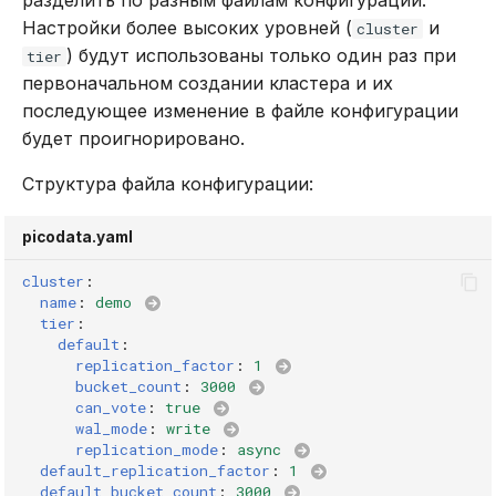
instance.memtx.max_tuple_size
Настройки более высоких уровней (
и
cluster
) будут использованы только один раз при
tier
instance.memtx.memory
первоначальном создании кластера и их
последующее изменение в файле конфигурации
instance.memtx.system_memory
будет проигнорировано.
Структура файла конфигурации:
instance.name
picodata.yaml
instance.peer
cluster
:
instance.pgproto.advertise
name
:
demo
tier
:
default
:
instance.pgproto.enabled
replication_factor
:
1
bucket_count
:
3000
instance.pgproto.listen
can_vote
:
true
wal_mode
:
write
replication_mode
:
async
instance.pgproto.tls
default_replication_factor
:
1
default_bucket_count
:
3000