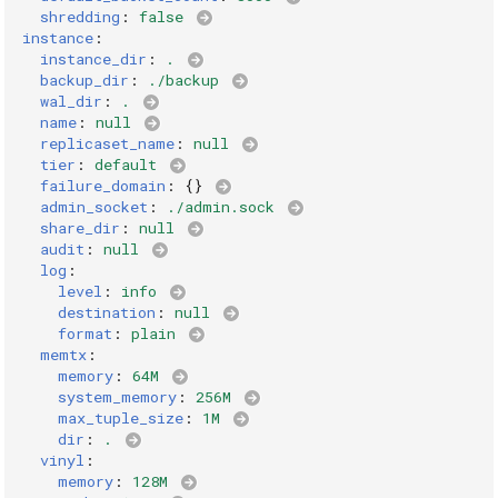
instance.plugin
shredding
:
false
instance
:
instance_dir
:
.
instance.replicaset_name
backup_dir
:
./backup
wal_dir
:
.
name
:
null
instance.share_dir
replicaset_name
:
null
tier
:
default
instance.tier
failure_domain
:
{}
admin_socket
:
./admin.sock
share_dir
:
null
instance.vinyl.bloom_fpr
audit
:
null
log
:
instance.vinyl.cache
level
:
info
destination
:
null
format
:
plain
instance.vinyl.dir
memtx
:
memory
:
64M
system_memory
:
256M
instance.vinyl.max_tuple_size
max_tuple_size
:
1M
dir
:
.
instance.vinyl.memory
vinyl
:
memory
:
128M