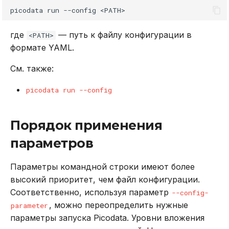
<tier_name>.replication_mode
picodata
run
--config
DROP INDEX
где
— путь к файлу конфигурации в
cluster.tier.
<PATH>
DROP PLUGIN
формате YAML.
<tier_name>.wal_mode
DROP PROCEDURE
См. также:
instance.admin_socket
DROP ROLE
picodata run --config
instance.audit
DROP TABLE
Порядок применения
instance.backup_dir
DROP USER
параметров
instance.boot_timeout
EXPLAIN
Параметры командной строки имеют более
instance.failure_domain
высокий приоритет, чем файл конфигурации.
GRANT
Соответственно, используя параметр
--config-
instance.http.advertise
, можно переопределить нужные
parameter
INSERT
параметры запуска Picodata. Уровни вложения
instance.http.enabled