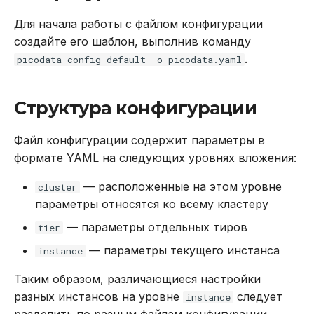
instance.ldap.dn_format
Для начала работы с файлом конфигурации
создайте его шаблон, выполнив команду
instance.ldap.enabled
.
picodata config default -o picodata.yaml
instance.ldap.tls.ca_file
Структура конфигурации
instance.ldap.tls.enabled
Файл конфигурации содержит параметры в
формате YAML на следующих уровнях вложения:
instance.ldap.tls.method
— расположенные на этом уровне
cluster
instance.log.destination
параметры относятся ко всему кластеру
— параметры отдельных тиров
instance.log.format
tier
— параметры текущего инстанса
instance
instance.log.level
Таким образом, различающиеся настройки
instance.memtx.dir
разных инстансов на уровне
следует
instance
разделить по разным файлам конфигурации.