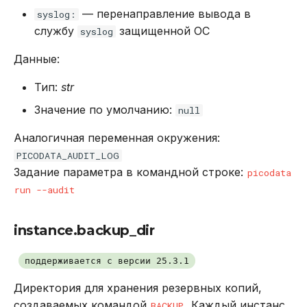
— перенаправление вывода в
syslog:
службу
защищенной ОС
syslog
Данные:
Тип:
str
Значение по умолчанию:
null
Аналогичная переменная окружения:
PICODATA_AUDIT_LOG
Задание параметра в командной строке:
picodata
run --audit
instance.backup_dir
поддерживается с версии 25.3.1
Директория для хранения резервных копий,
создаваемых командой
. Каждый инстанс
BACKUP