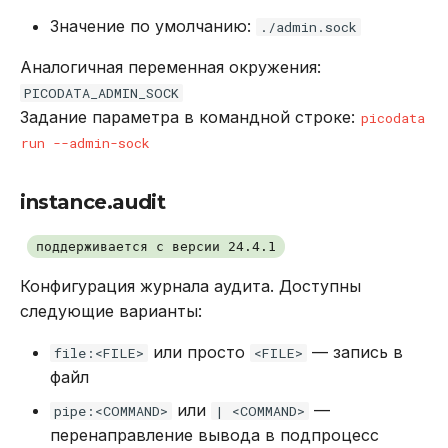
Значение по умолчанию:
./admin.sock
Аналогичная переменная окружения:
PICODATA_ADMIN_SOCK
Задание параметра в командной строке:
picodata
run --admin-sock
instance.audit
поддерживается с версии 24.4.1
Конфигурация журнала аудита. Доступны
следующие варианты:
или просто
— запись в
file:<FILE>
<FILE>
файл
или
—
pipe:<COMMAND>
| <COMMAND>
перенаправление вывода в подпроцесс