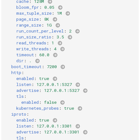
cache
:
128M
instance.vinyl.page_size
bloom_fpr
:
0.05
max_tuple_size
:
1M
instance.vinyl.range_size
page_size
:
8K
range_size
:
1G
run_count_per_level
:
2
instance.vinyl.read_threads
run_size_ratio
:
3.5
read_threads
:
1
instance.vinyl.run_count_per_level
write_threads
:
4
timeout
:
60.0
dir
:
.
instance.vinyl.run_size_ratio
boot_timeout
:
7200
http
:
enabled
:
true
instance.vinyl.timeout
listen
:
127.0.0.1:5327
advertise
:
127.0.0.1:5327
instance.vinyl.write_threads
tls
:
enabled
:
false
kubernetes_probes
:
true
instance.wal_dir
iproto
:
enabled
:
true
listen
:
127.0.0.1:3301
advertise
:
127.0.0.1:3301
tls
: