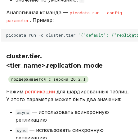
Аналогичная команда —
picodata run --config-
. Пример:
parameter
picodata
run
-c
cluster.tier
=
'{"default": {"replicati
cluster.tier.
<tier_name>.replication_mode
поддерживается с версии 26.2.1
Режим
репликации
для шардированных таблиц.
У этого параметра может быть два значения:
— использовать асинхронную
async
репликацию
— использовать синхронную
sync
репликацию