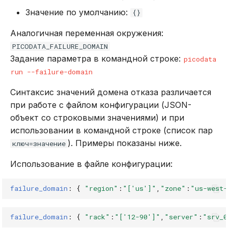
Значение по умолчанию:
{}
Аналогичная переменная окружения:
PICODATA_FAILURE_DOMAIN
Задание параметра в командной строке:
picodata
run --failure-domain
Синтаксис значений домена отказа различается
при работе с файлом конфигурации (JSON-
объект со строковыми значениями) и при
использовании в командной строке (список пар
). Примеры показаны ниже.
ключ=значение
Использование в файле конфигурации:
failure_domain
:
{
"region"
:
"['us']"
,
"zone"
:
"us-west-
failure_domain
:
{
"rack"
:
"['12-90']"
,
"server"
:
"srv_0