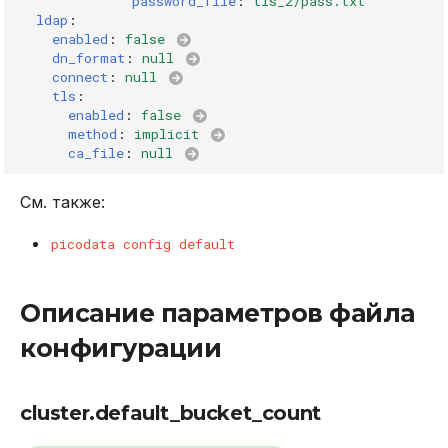
password_file
:
tls_2/pass.txt
ldap
:
enabled
:
false
dn_format
:
null
connect
:
null
tls
:
enabled
:
false
method
:
implicit
ca_file
:
null
См. также:
picodata config default
Описание параметров файла
конфигурации
cluster.default_bucket_count