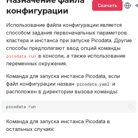
Назначение файла
Версионирование
Глоссарий
Подключение через
Sirin
т
Скачать
cluster.default_bucket_count
DBeaver
Неблокирующие запросы
Описание системных
конфигурации
BACKUP
LOWER
а
таблиц
Synapse
cluster.default_replication_factor
Работа с данными SQL
Именование объектов
CALL
SUBSTR
Использование файла конфигурации является
т
Хранение системных
Ouroboros
способом задания первоначальных параметров
ь
таблиц в памяти
cluster.name
Работа в веб-интерфейсе
Типы данных
CREATE INDEX
SUBSTRING
кластера и инстанса при запуске Picodata. Другие
способы предполагают ввод опций команды
д
Интерфейс RPC API
cluster.shredding
Параметризованные
CREATE PLUGIN
TRIM
в консоли, а также использование
picodata run
л
запросы
переменных окружения.
Файберы, потоки и
cluster.tier.
CREATE PROCEDURE
UPPER
я
Команда для запуска инстанса Picodata, если
многозадачность
<tier_name>.bucket_count
Транзакции
п
файл конфигурации назван
и
picodata.yaml
CREATE ROLE
Агрегатные функции
расположен в директории вызова команды:
cluster.tier.
Совместимость с ANSI
о
<tier_name>.can_vote
CREATE TABLE
Встроенные оконные
и
picodata
Команды
функции
cluster.tier.
CREATE USER
с
Команда для запуска инстанса Picodata в
<tier_name>.replication_factor
Использование
Функции даты и време
к
остальных случаях:
DELETE
cluster.tier.
Функции и выражения
Системные функции
а