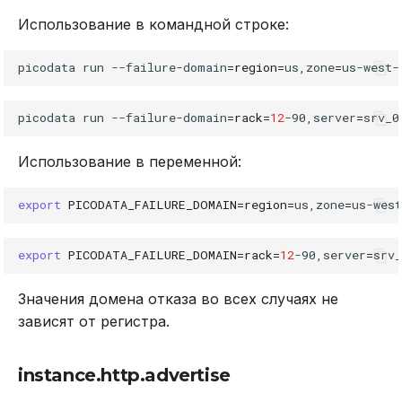
Использование в командной строке:
picodata
run
--failure-domain
=
region
=
us,zone
=
picodata
run
--failure-domain
=
rack
=
12
-90,server
=
srv_0
Использование в переменной:
export
PICODATA_FAILURE_DOMAIN
=
region
=
us,zone
=
export
PICODATA_FAILURE_DOMAIN
=
rack
=
12
-90,server
=
srv
Значения домена отказа во всех случаях не
зависят от регистра.
instance.http.advertise