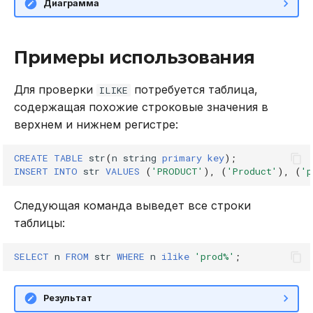
Диаграмма
в Oracle Weblogic
DROP INDEX
Безопасность кластера
DROP PLUGIN
Примеры использования
Использование журнала
DROP PROCEDURE
Для проверки
потребуется таблица,
ILIKE
аудита
содержащая похожие строковые значения в
DROP ROLE
верхнем и нижнем регистре:
Рекомендации по
сайзингу
DROP TABLE
CREATE
TABLE
str
(
n
string
primary
key
);
INSERT
INTO
str
VALUES
(
'PRODUCT'
),
(
'Product'
),
(
'p
Настройка Systemd
DROP USER
Следующая команда выведет все строки
Устранение неполадок
EXPLAIN
таблицы:
GRANT
SELECT
n
FROM
str
WHERE
n
ilike
'prod%'
;
INSERT
Результат