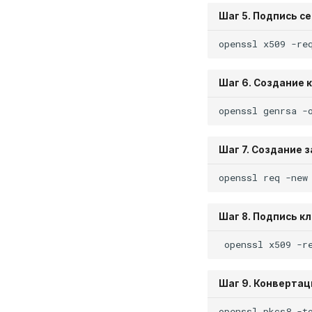
Шаг 5. Подпись с
openssl
x509
-re
Шаг 6. Создание 
openssl
genrsa
-
Шаг 7. Создание 
openssl
req
-new
Шаг 8. Подпись к
openssl
x509
-r
Шаг 9. Конвертац
openssl
pkcs8
-t