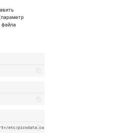
авить
(параметр
з файла
rt
=
/etc/picodata.ca.crt
`