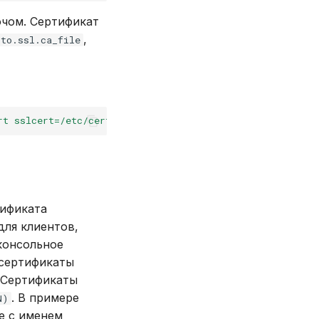
ючом. Сертификат
,
oto.ssl.ca_file
rt sslcert=/etc/certs/myserver1.int.crt sslkey=/etc/cert
тификата
 для клиентов,
консольное
 сертификаты
 Сертификаты
. В примере
N)
ле с именем