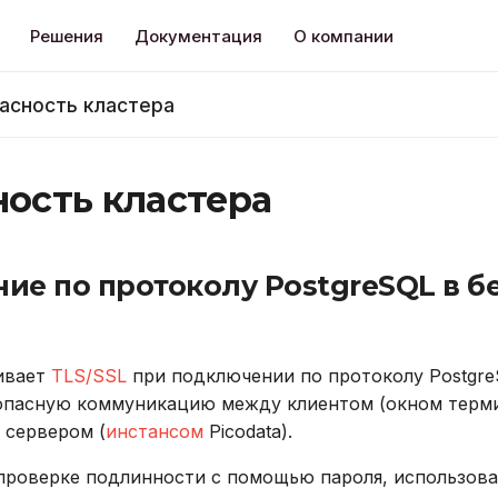
Решения
Документация
О компании
асность кластера
ность кластера
ие по протоколу PostgreSQL в б
ивает
TLS/SSL
при подключении по протоколу Postgre
опасную коммуникацию между клиентом (окном терм
 сервером (
инстансом
Picodata).
 проверке подлинности с помощью пароля, использов