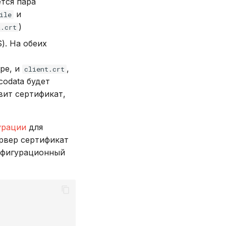
тся пара
и
ile
)
a.crt
). На обеих
ре, и
,
client.crt
codata будет
вит сертификат,
урации
для
рвер сертификат
онфигурационный