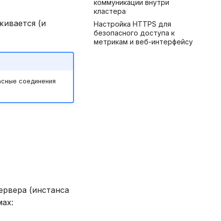
коммуникации внутри
кластера
живается (и
Настройка HTTPS для
безопасного доступа к
метрикам и веб-интерфейсу
асные соединения
ервера (инстанса
мах: