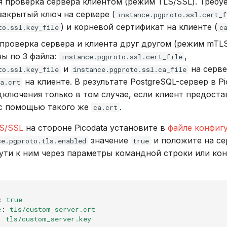
 проверка сервера клиентом (режим TLS/SSL). Требуе
закрытый ключ на сервере (
instance.pgproto.ssl.cert_f
) и корневой сертификат на клиенте (
to.ssl.key_file
c
проверка сервера и клиента друг другом (режим mTLS
ы по 3 файла:
,
instance.pgproto.ssl.cert_file
и
на серве
to.ssl.key_file
instance.pgproto.ssl.ca_file
на клиенте. В результате PostgreSQL-сервер в Pi
a.crt
ключения только в том случае, если клиент предоста
с помощью такого же
.
ca.crt
S/SSL
на стороне Picodata установите в
файле конфиг
значение
и положите на се
ce.pgproto.tls.enabled
true
пути к ним через параметры командной строки или к
:
true
e
:
tls/custom_server.crt
:
tls/custom_server.key