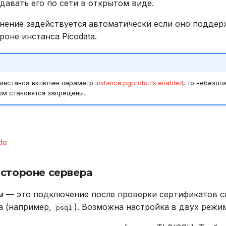
давать его по сети в открытом виде.
нение задействуется автоматически если оно поддер
ороне инстанса Picodata.
и инстанса включен параметр
instance.pgproto.tls.enabled
, то небезоп
том становятся запрещены.
de
 стороне сервера
 — это подключение после проверки сертификатов с
та (например,
). Возможна настройка в двух режи
psql