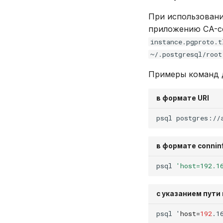
CREATE USER
Агрегатные функции
DELETE
Встроенные оконные
При использован
функции
приложению CA-се
DROP INDEX
Функции даты и времени
instance.pgproto.t
DROP PLUGIN
Системные функции
~/.postgresql/root
DROP PROCEDURE
DROP ROLE
Примеры команд 
DROP TABLE
DROP USER
в формате URI
EXPLAIN
psql
postgres://
GRANT
INSERT
в формате connin
REVOKE
SELECT
psql
'host=192.1
TRUNCATE TABLE
UPDATE
с указанием пути
VALUES
psql
'
host
=
192
.1