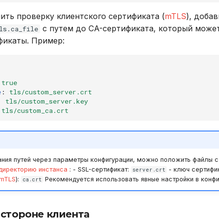
ить проверку клиентского сертификата (
mTLS
), доба
с путем до CA-сертификата, который може
ls.ca_file
фикаты. Пример:
true
e
:
tls/custom_server.crt
:
tls/custom_server.key
tls/custom_ca.crt
ания путей через параметры конфигурации, можно положить файлы 
директорию инстанса
: - SSL-сертификат:
- ключ сертифи
server.crt
mTLS
):
Рекомендуется использовать явные настройки в конф
ca.crt
 стороне клиента