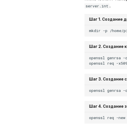
.
server.int
Шаг 1. Создание 
mkdir
-p
/home/p
Шаг 2. Создание 
openssl
genrsa
-
openssl
req
-x50
Шаг 3. Создание 
openssl
genrsa
-
Шаг 4. Создание 
openssl
req
-new