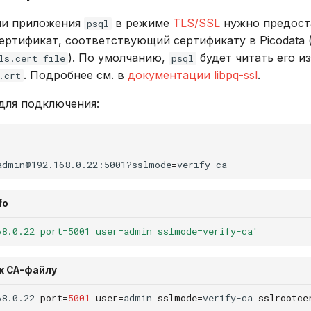
ии приложения
в режиме
TLS/SSL
нужно предост
psql
ртификат, соответствующий сертификату в Picodata 
). По умолчанию,
будет читать его и
ls.cert_file
psql
. Подробнее см. в
документации libpq-ssl
.
.crt
для подключения:
admin@192.168.0.22:5001?sslmode
=
fo
68.0.22 port=5001 user=admin sslmode=verify-ca'
 к CA-файлу
68.0.22
port
=
5001
user
=
admin
sslmode
=
verify-ca
sslrootce