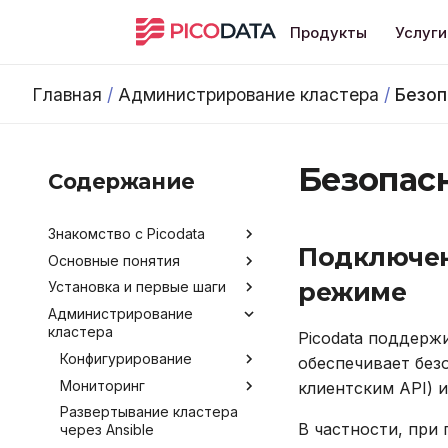
Продукты
Услуги
Главная
/
Администрирование кластера
/
Безоп
Безопас
Содержание
Знакомство с Picodata
Подключен
Основные понятия
Общее описание продукта
режиме
Установка и первые шаги
Преимущества Picodata
Типы таблиц
Администрирование
Сценарии использования
Синхронная репликация
Установка Picodata
кластера
Picodata
Picodata поддерж
Запуск Picodata
Обратная связь и
Конфигурирование
обеспечивает без
Создание кластера
получение помощи
Мониторинг
Обзор методов
клиентским API) и
Добавление узлов
Лицензирование
конфигурирования
Развертывание кластера
Получение данных о
Удаление узлов
В частности, при
Версионирование
через Ansible
Аргументы командной
кластере
Подключение и работа в
строки