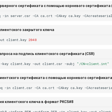
ерверного сертификата с помощью корневого сертификата 
q
-in
server.csr
-CA
ca.crt
-CAkey
ca.key
-CAcreateseria
клиентского закрытого ключа
out
client.key
2048
запроса на подпись клиентского сертификата (CSR)
-key
client.key
-out
client.csr
-subj
"/CN=client.int"
лиентского сертификата с помощью корневого сертификата
eq
-in
client.csr
-CA
ca.crt
-CAkey
ca.key
-CAcreateseri
ия клиентского ключа в формат PKCS#8
opk8
-inform
PEM
-outform
DER
-in
client.key
-out
client