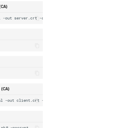
(CA)
l
-out
server.crt
-days
3650
-sha256
-extfile
<
(
echo
sub
 (CA)
al
-out
client.crt
-days
3650
-sha256
-extfile
<
(
echo
su
.pk8