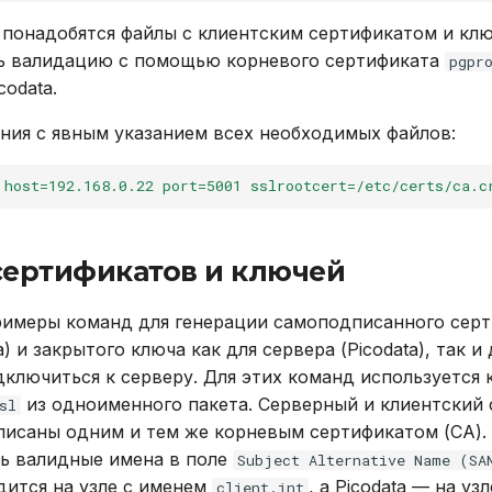
понадобятся файлы с клиентским сертификатом и кл
ь валидацию с помощью корневого сертификата
pgpr
codata.
ия с явным указанием всех необходимых файлов:
 host=192.168.0.22 port=5001 sslrootcert=/etc/certs/ca.c
сертификатов и ключей
имеры команд для генерации самоподписанного сер
) и закрытого ключа как для сервера (Picodata), так и
дключиться к серверу. Для этих команд используется 
из одноименного пакета. Серверный и клиентский
sl
исаны одним и тем же корневым сертификатом (CA).
ь валидные имена в поле
Subject Alternative Name (SA
дится на узле с именем
, а Picodata — на уз
client.int