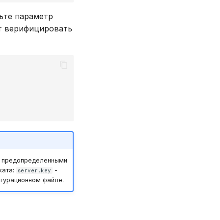
вьте параметр
т верифицировать
с предопределенными
ката:
-
server.key
игурационном файле.