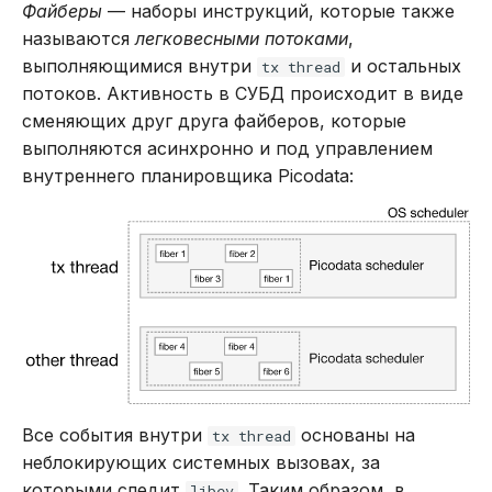
Файберы
— наборы инструкций, которые также
REVOKE
называются
легковесными потоками
,
выполняющимися внутри
и остальных
tx thread
SELECT
потоков. Активность в СУБД происходит в виде
сменяющих друг друга файберов, которые
TRUNCATE TABLE
выполняются асинхронно и под управлением
внутреннего планировщика Picodata:
UPDATE
VALUES
Все события внутри
основаны на
tx thread
неблокирующих системных вызовах, за
которыми следит
. Таким образом, в
libev