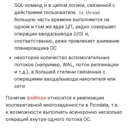
SQL-команд и в целом логики, связанной с
в Oracle Weblogic
DROP INDEX
действиями пользователя.
tx thread
Безопасность кластера
большую часть времени выполняется на
DROP PLUGIN
одном и том же ядре ЦП, редко совершает
Использование журнала
операции ввода/вывода (I/O) и,
DROP PROCEDURE
аудита
соответственно, реже привлекает внимание
планировщика ОС
DROP ROLE
Рекомендации по
некоторое количество вспомогательных
сайзингу
DROP TABLE
потоков (например, WAL, поток репликации
и т.д.), в большей степени связанных с
Настройка Systemd
DROP USER
операциями ввода/вывода накопителя или
сети
Устранение неполадок
EXPLAIN
Понятие
файбера
относится к реализации
кооперативной многозадачности в Picodata, т.е.
GRANT
к возможности выполнять асинхронно несколько
INSERT
операций внутри одного потока ОС.