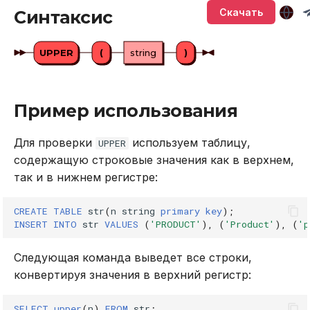
Версионирование
Управление кластером в
Глоссарий
Подключение через
Sirin
т
Скачать
Синтаксис
промышленной среде с
DBeaver
Описание системных
BACKUP
а
ограниченными
таблиц
Synapse
привилегиями
UPPER
(
string
)
Работа с данными SQL
CALL
т
Хранение системных
Ouroboros
ь
Обновление кластера
таблиц в памяти
Работа в веб-интерфейсе
CREATE INDEX
Пример использования
д
Тестирование
Интерфейс RPC API
CREATE PLUGIN
л
производительности
Для проверки
используем таблицу,
UPPER
Файберы, потоки и
CREATE PROCEDURE
содержащую строковые значения как в верхнем,
я
Резервное копирование
многозадачность
так и в нижнем регистре:
п
и восстановление
CREATE ROLE
о
CREATE
TABLE
str
(
n
string
primary
key
);
Управление доступом
INSERT
INTO
str
VALUES
(
'PRODUCT'
),
(
'Product'
),
(
'p
CREATE TABLE
и
Аутентификация с
Следующая команда выведет все строки,
CREATE USER
с
помощью LDAP
конвертируя значения в верхний регистр:
к
DELETE
Подключение к кластеру
SELECT
upper
(
n
)
FROM
str
;
а