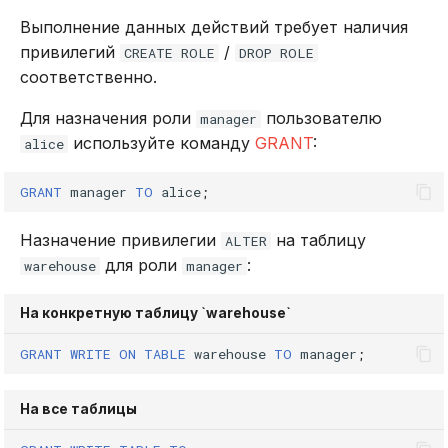
Выполнение данных действий требует наличия
привилегий
/
CREATE ROLE
DROP ROLE
соответственно.
Для назначения роли
пользователю
manager
используйте команду
GRANT
:
alice
GRANT
manager
TO
alice
;
Назначение привилегии
на таблицу
ALTER
для роли
:
warehouse
manager
На конкретную таблицу `warehouse`
GRANT
WRITE
ON
TABLE
warehouse
TO
manager
;
На все таблицы