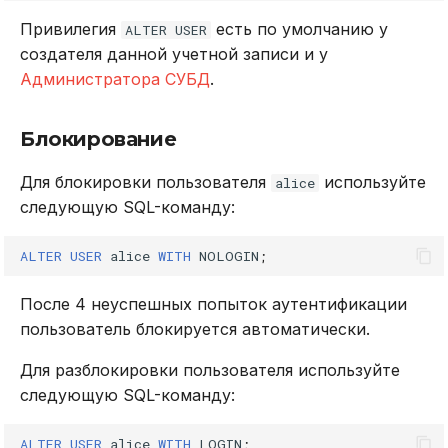
Привилегия
есть по умолчанию у
ALTER USER
создателя данной учетной записи и у
Администратора СУБД
.
Блокирование
Для блокировки пользователя
используйте
alice
следующую SQL-команду:
ALTER
USER
alice
WITH
NOLOGIN
;
После 4 неуспешных попыток аутентификации
пользователь блокируется автоматически.
Для разблокировки пользователя используйте
следующую SQL-команду:
ALTER
USER
alice
WITH
LOGIN
;