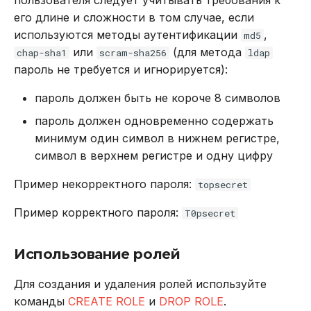
пользователя следует учитывать требования к
его длине и сложности в том случае, если
используются методы аутентификации
,
md5
или
(для метода
chap-sha1
scram-sha256
ldap
пароль не требуется и игнорируется):
пароль должен быть не короче 8 символов
пароль должен одновременно содержать
минимум один символ в нижнем регистре,
символ в верхнем регистре и одну цифру
Пример некорректного пароля:
topsecret
Пример корректного пароля:
T0psecret
Использование ролей
Для создания и удаления ролей используйте
команды
CREATE ROLE
и
DROP ROLE
.