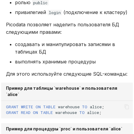
ролью
public
привилегией
(подключение к кластеру)
login
Picodata позволяет наделить пользователя БД
следующими правами:
создавать и манипулировать записями в
таблицах БД
выполнять хранимые процедуры
Для этого используйте следующие SQL-команды:
Пример для таблицы `warehouse` и пользователя
`alice`
GRANT
WRITE
ON
TABLE
warehouse
TO
alice
;
GRANT
READ
ON
TABLE
warehouse
TO
alice
;
Пример для процедуры `proc` и пользователя `alice`