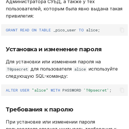
Администратора СУБД, а также у тех
пользователей, которым была явно выдана такая
привилегия:
GRANT
READ
ON
TABLE
_pico_user
TO
alice
;
Установка и изменение пароля
Для установки или изменения пароля на
для пользователя
используйте
T0psecret
alice
следующую SQL-команду:
ALTER
USER
"alice"
WITH
PASSWORD
'T0psecret'
;
Требования к паролю
При установке или изменении пароля