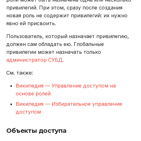
Управление доступом к
REVOKE
привилегий. При этом, сразу после создания
таблицам
новая роль не содержит привилегий: их нужно
SELECT
явно ей присвоить.
Управление доступом к
процедурам
TRUNCATE TABLE
Пользователь, который назначает привилегию,
должен сам обладать ею. Глобальные
UPDATE
привилегии может назначать только
администратор СУБД
.
VALUES
См. также:
Википедия — Управление доступом на
основе ролей
Википедия — Избирательное управление
доступом
Объекты доступа