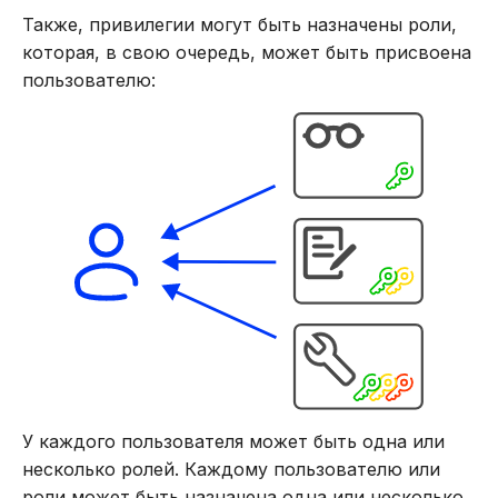
Также, привилегии могут быть назначены роли,
DROP INDEX
Блокирование
которая, в свою очередь, может быть присвоена
пользователю:
DROP PLUGIN
Удаление
DROP PROCEDURE
Просмотр списка
пользователей
DROP ROLE
Установка и изменение
DROP TABLE
пароля
DROP USER
Требования к паролю
EXPLAIN
Использование ролей
GRANT
Управление доступом к
У каждого пользователя может быть одна или
веб-интерфейсу
INSERT
несколько ролей. Каждому пользователю или
роли может быть назначена одна или несколько