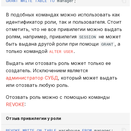
GRANT
WRITE
TABLE
TO
manager
;
В подобных командах можно использовать как
идентификатор роли, так и пользователя. Стоит
отметить, что не все привилегии можно выдать
ролям, например, привилегия
не может
SESSION
быть выдана другой роли при помощи
, а
GRANT
только командой
.
ALTER USER
Выдать или отозвать роль может только ее
создатель. Исключением является
администратор СУБД
, который может выдать
или отозвать любую роль.
Отозвать роль можно с помощью команды
REVOKE
:
Отзыв привилегии у роли
REVOKE
WRITE
ON
TABLE
warehouse
FROM
manager
;