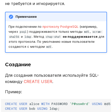
не требуется и игнорируется.
Примечание
При подключении по
протоколу PostgreSQL
(например,
через
) поддерживаются только методы
,
psql
md5
scram-
и
. Метод
не поддерживается
для
sha256
ldap
chap-sha1
этого протокола. По умолчанию новые пользователи
создаются с методом
.
md5
Создание
Для создания пользователя используйте SQL-
команду
CREATE USER
.
Пример:
CREATE
USER
alice
WITH
PASSWORD
'P@ssw0rd'
USING
md5
CREATE
USER
bob
USING
ldap
;