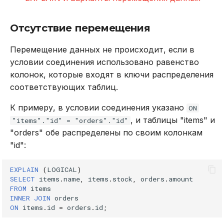
Отсутствие перемещения
Перемещение данных не происходит, если в
условии соединения использовано равенство
колонок, которые входят в ключи распределения
соответствующих таблиц.
К примеру, в условии соединения указано
ON
, и таблицы "items" и
"items"."id" = "orders"."id"
"orders" обе распределены по своим колонкам
"id":
EXPLAIN
(
LOGICAL
)
SELECT
items
.
name
,
items
.
stock
,
orders
.
amount
FROM
items
INNER
JOIN
orders
ON
items
.
id
=
orders
.
id
;