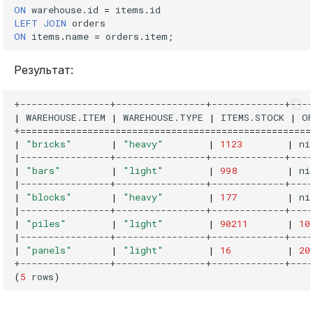
ON
warehouse
.
id
=
items
.
id
LEFT
JOIN
orders
ON
items
.
name
=
orders
.
item
;
Результат:
|
WAREHOUSE.ITEM
|
WAREHOUSE.TYPE
|
ITEMS.STOCK
|
O
+
====================================================
|
"bricks"
|
"heavy"
|
1123
|
ni
|
----------------+----------------+-------------+----
|
"bars"
|
"light"
|
998
|
ni
|
----------------+----------------+-------------+----
|
"blocks"
|
"heavy"
|
177
|
ni
|
----------------+----------------+-------------+----
|
"piles"
|
"light"
|
90211
|
10
|
----------------+----------------+-------------+----
|
"panels"
|
"light"
|
16
|
20
(
5
rows
)