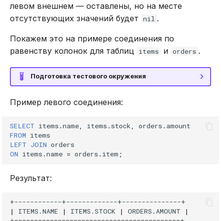
левом внешнем — оставлены, но на месте
отсутствующих значений будет
.
nil
Покажем это на примере соединения по
равенству колонок для таблиц
и
.
items
orders
Подготовка тестового окружения
Пример левого соединения:
SELECT
items
.
name
,
items
.
stock
,
orders
.
amount
FROM
items
LEFT
JOIN
orders
ON
items
.
name
=
orders
.
item
;
Результат:
|
ITEMS.NAME
|
ITEMS.STOCK
|
ORDERS.AMOUNT
|
+
==========================================