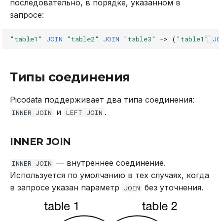
последовательно, в порядке, указанном в
в Oracle Weblogic
DROP INDEX
запросе:
Безопасность кластера
DROP PLUGIN
"table1"
JOIN
"table2"
JOIN
"table3"
->
(
"table1"
JO
Использование журнала
DROP PROCEDURE
аудита
Типы соединения
DROP ROLE
Рекомендации по
Picodata поддерживает два типа соединения:
сайзингу
DROP TABLE
и
.
INNER JOIN
LEFT JOIN
Настройка Systemd
DROP USER
INNER JOIN
Устранение неполадок
EXPLAIN
— внутреннее соединение.
INNER JOIN
Используется по умолчанию в тех случаях, когда
GRANT
в запросе указан параметр
без уточнения.
JOIN
INSERT