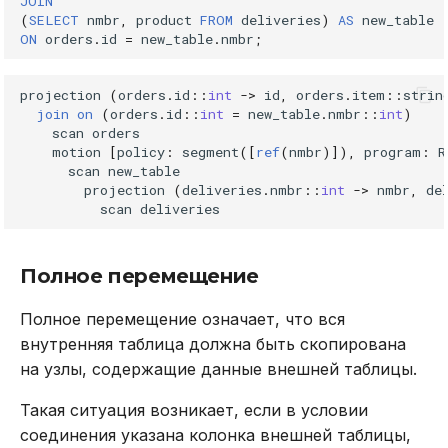
JOIN
(
SELECT
nmbr
,
product
FROM
deliveries
)
AS
new_table
ON
orders
.
id
=
new_table
.
nmbr
;
projection
(
orders
.
id
::
int
->
id
,
orders
.
item
::
strin
join
on
(
orders
.
id
::
int
=
new_table
.
nmbr
::
int
)
scan
orders
motion
[
policy
:
segment
([
ref
(
nmbr
)]),
program
:
R
scan
new_table
projection
(
deliveries
.
nmbr
::
int
->
nmbr
,
de
scan
deliveries
Полное перемещение
Полное перемещение означает, что вся
внутренняя таблица должна быть скопирована
на узлы, содержащие данные внешней таблицы.
Такая ситуация возникает, если в условии
соединения указана колонка внешней таблицы,