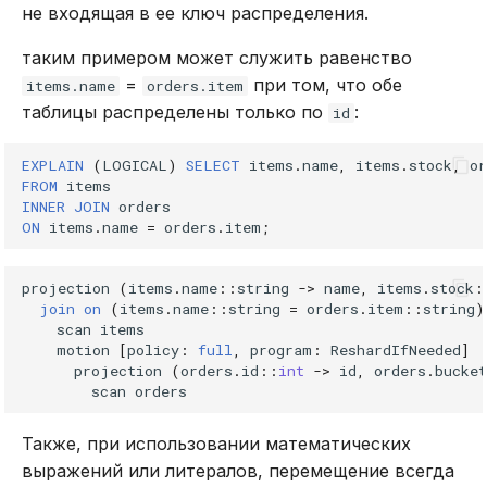
не входящая в ее ключ распределения.
таким примером может служить равенство
=
при том, что обе
items.name
orders.item
таблицы распределены только по
:
id
EXPLAIN
(
LOGICAL
)
SELECT
items
.
name
,
items
.
stock
,
or
FROM
items
INNER
JOIN
orders
ON
items
.
name
=
orders
.
item
;
projection
(
items
.
name
::
string
->
name
,
items
.
stock
:
join
on
(
items
.
name
::
string
=
orders
.
item
::
string
)
scan
items
motion
[
policy
:
full
,
program
:
ReshardIfNeeded
]
projection
(
orders
.
id
::
int
->
id
,
orders
.
bucket
scan
orders
Также, при использовании математических
выражений или литералов, перемещение всегда