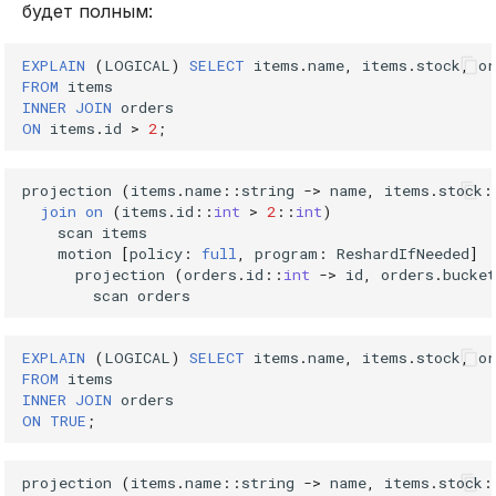
будет полным:
EXPLAIN
(
LOGICAL
)
SELECT
items
.
name
,
items
.
stock
,
or
FROM
items
INNER
JOIN
orders
ON
items
.
id
>
2
;
projection
(
items
.
name
::
string
->
name
,
items
.
stock
:
join
on
(
items
.
id
::
int
>
2
::
int
)
scan
items
motion
[
policy
:
full
,
program
:
ReshardIfNeeded
]
projection
(
orders
.
id
::
int
->
id
,
orders
.
bucket
scan
orders
EXPLAIN
(
LOGICAL
)
SELECT
items
.
name
,
items
.
stock
,
or
FROM
items
INNER
JOIN
orders
ON
TRUE
;
projection
(
items
.
name
::
string
->
name
,
items
.
stock
: