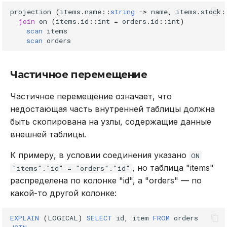
projection
(
items
.
name
::
string
->
name
,
items
.
stock
:
join
on
(
items
.
id
::
int
=
orders
.
id
::
int
)
scan
items
scan
orders
Частичное перемещение
Частичное перемещение означает, что
недостающая часть внутренней таблицы должна
быть скопирована на узлы, содержащие данные
внешней таблицы.
К примеру, в условии соединения указано
ON
, но таблица "items"
"items"."id" = "orders"."id"
распределена по колонке "id", а "orders" — по
какой-то другой колонке:
EXPLAIN
(
LOGICAL
)
SELECT
id
,
item
FROM
orders