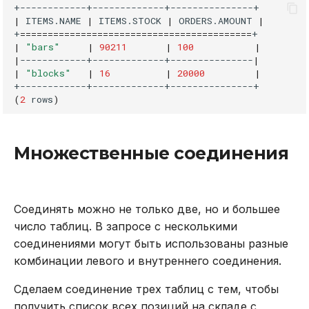
|
ITEMS.NAME
|
ITEMS.STOCK
|
ORDERS.AMOUNT
|
+
==========================================
|
"bars"
|
90211
|
100
|
|
------------+-------------+---------------
|
|
"blocks"
|
16
|
20000
|
(
2
rows
)
Множественные соединения
Соединять можно не только две, но и большее
число таблиц. В запросе с несколькими
соединениями могут быть использованы разные
комбинации левого и внутреннего соединения.
Сделаем соединение трех таблиц с тем, чтобы
получить список всех позиций на складе с