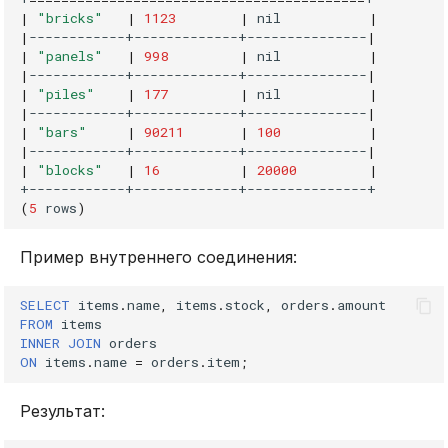
|
"bricks"
|
1123
|
nil
|
|
------------+-------------+---------------
|
|
"panels"
|
998
|
nil
|
|
------------+-------------+---------------
|
|
"piles"
|
177
|
nil
|
|
------------+-------------+---------------
|
|
"bars"
|
90211
|
100
|
|
------------+-------------+---------------
|
|
"blocks"
|
16
|
20000
|
(
5
rows
)
Пример внутреннего соединения:
SELECT
items
.
name
,
items
.
stock
,
orders
.
amount
FROM
items
INNER
JOIN
orders
ON
items
.
name
=
orders
.
item
;
Результат: