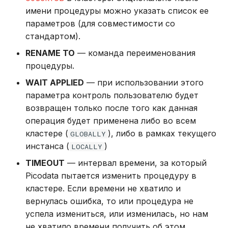
в Oracle Weblogic
имени процедуры можно указать список ее
параметров (для совместимости со
Безопасность кластера
стандартом).
RENAME TO
— команда переименования
Использование журнала
процедуры.
аудита
WAIT APPLIED
— при использовании этого
параметра контроль пользователю будет
Рекомендации по
возвращен только после того как данная
сайзингу
операция будет применена либо во всем
кластере (
), либо в рамках текущего
Настройка Systemd
GLOBALLY
инстанса (
)
LOCALLY
Устранение неполадок
TIMEOUT
— интервал времени, за который
Picodata пытается изменить процедуру в
кластере. Если времени не хватило и
вернулась ошибка, то или процедура не
успела измениться, или изменилась, но нам
не хватило времени получить об этом