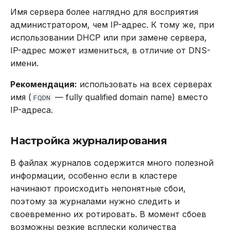
Имя сервера более наглядно для восприятия
DROP INDEX
Настройка аудита
администратором, чем IP-адрес. К тому же, при
использовании DHCP или при замене сервера,
DROP PLUGIN
Производительность
IP-адрес может измениться, в отличие от DNS-
DROP PROCEDURE
имени.
Настройка дисковой
Рекомендация:
использовать на всех серверах
подсистемы
DROP ROLE
имя (
— fully qualified domain name) вместо
FQDN
IP-адреса.
Настройка swap
DROP TABLE
Установка Picodata
DROP USER
Настройка журналирования
Выбор версии
В файлах журналов содержится много полезной
EXPLAIN
информации, особенно если в кластере
Выбор топологии
начинают происходить непонятные сбои,
GRANT
поэтому за журналами нужно следить и
Предоставление
INSERT
своевременно их ротировать. В момент сбоев
данных
возможны резкие всплески количества