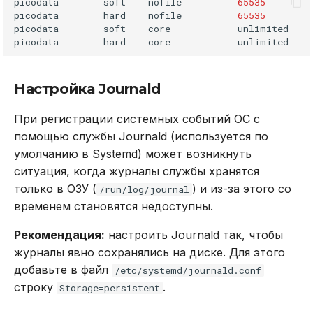
picodata
soft
nofile
65535
picodata
hard
nofile
65535
picodata
soft
core
unlimited

picodata
hard
core
Настройка Journald
При регистрации системных событий ОС с
помощью службы Journald (используется по
умолчанию в Systemd) может возникнуть
ситуация, когда журналы службы хранятся
только в ОЗУ (
) и из-за этого со
/run/log/journal
временем становятся недоступны.
Рекомендация:
настроить Journald так, чтобы
журналы явно сохранялись на диске. Для этого
добавьте в файл
/etc/systemd/journald.conf
строку
.
Storage=persistent