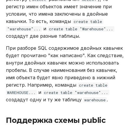
REVOKE
регистр имен объектов имеет значение при
условии, что имена заключены в двойные
SELECT
кавычки. То есть, команды
create table
и
"warehouse"...
create table "Warehouse"...
TRUNCATE TABLE
создадут две разные таблицы.
При разборе SQL содержимое двойных кавычек
UPDATE
будет прочитано "как написано". Как следствие,
внутри двойных кавычек можно использовать
VALUES
пробелы. В случае наименования без кавычек,
имя объекта будет явно приведено в нижний
регистр. Например, команды
create table
и
WAREHOUSE...
create table "warehouse"...
создадут одну и ту же таблицу
.
warehouse
Поддержка схемы public