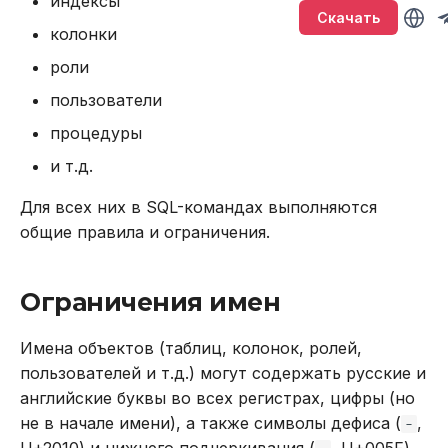
индексы
Версионирование
Управление кластером в
Глоссарий
Подключение через
Sirin
т
Скачать
промышленной среде с
DBeaver
Описание системных
BACKUP
LOWER
колонки
а
ограниченными
таблиц
Synapse
роли
привилегиями
Работа с данными SQL
CALL
SUBSTR
т
пользователи
Хранение системных
Ouroboros
ь
Обновление кластера
таблиц в памяти
Работа в веб-интерфейсе
CREATE INDEX
SUBSTRING
процедуры
д
и т.д.
Тестирование
Интерфейс RPC API
CREATE PLUGIN
TRIM
л
производительности
Для всех них в SQL-командах выполняются
Файберы, потоки и
CREATE PROCEDURE
UPPER
я
общие правила и ограничения.
Резервное копирование
многозадачность
п
и восстановление
CREATE ROLE
Агрегатные функции
Ограничения имен
о
Управление доступом
CREATE TABLE
Встроенные оконные
и
Имена объектов (таблиц, колонок, ролей,
функции
Аутентификация с
пользователей и т.д.) могут содержать русские и
CREATE USER
с
помощью LDAP
Функции даты и времени
английские буквы во всех регистрах, цифры (но
к
DELETE
не в начале имени), а также символы дефиса (
,
-
Подключение к кластеру
Системные функции
а