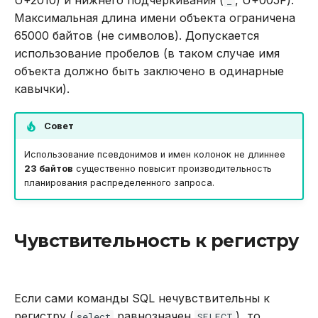
U+2010) и нижнего подчеркивания (
, U+005F).
_
в Oracle Weblogic
DROP INDEX
Максимальная длина имени объекта ограничена
65000 байтов (не символов). Допускается
Безопасность кластера
DROP PLUGIN
использование пробелов (в таком случае имя
объекта должно быть заключено в одинарные
Использование журнала
DROP PROCEDURE
кавычки).
аудита
DROP ROLE
Совет
Рекомендации по
сайзингу
DROP TABLE
Использование псевдонимов и имен колонок не длиннее
23 байтов
существенно повысит производительность
планирования распределенного запроса.
Настройка Systemd
DROP USER
Устранение неполадок
EXPLAIN
Чувствительность к регистру
GRANT
INSERT
Если сами команды SQL нечувствительны к
регистру (
равнозначен
), то
select
SELECT