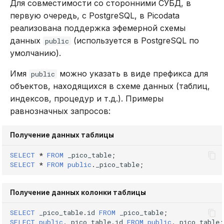
Для совместимости со сторонними СУБД, в
первую очередь, с PostgreSQL, в Picodata
реализована поддержка эфемерной схемы
данных
(используется в PostgreSQL по
public
умолчанию).
Имя
можно указать в виде префикса для
public
объектов, находящихся в схеме данных (таблиц,
индексов, процедур и т.д.). Примеры
равнозначных запросов:
Получение данных таблицы
SELECT
*
FROM
_pico_table
;
SELECT
*
FROM
public
.
_pico_table
;
Получение данных колонки таблицы
SELECT
_pico_table
.
id
FROM
_pico_table
;
SELECT
public
.
_pico_table
.
id
FROM
public
.
_pico_table
;