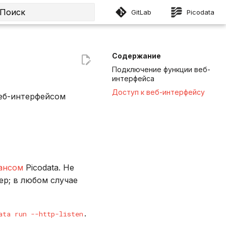
GitLab
Picodata
Инициализация поиска
Содержание
Подключение функции веб-
интерфейса
Доступ к веб-интерфейсу
веб-интерфейсом
ансом
Picodata. Не
ер; в любом случае
.
ata run --http-listen