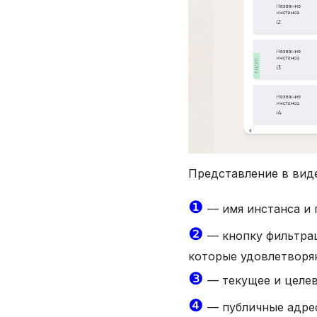
Представление в вид
❶
— имя инстанса и 
❷
— кнопку фильтра
которые удовлетворя
❸
— текущее и целев
❹
— публичные адрес