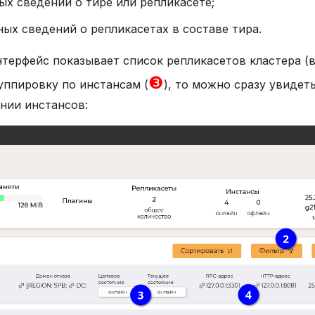
х сведений о тире или репликасете;
ых сведений о репликасетах в составе тира.
терфейс показывает список репликасетов кластера (
❸
руппировку по инстансам (
), то можно сразу увиде
нии инстансов: