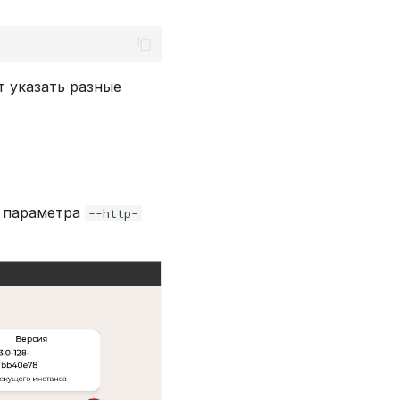
т указать разные
я параметра
--http-