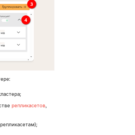
ере:
ластера;
естве
репликасетов
,
 репликасетам);