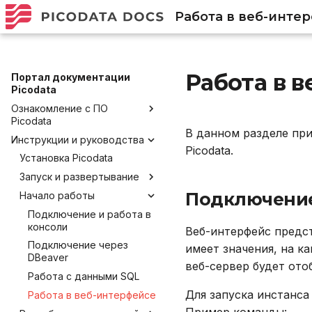
Работа в веб-инте
Работа в 
Портал документации
Picodata
Ознакомление с ПО
Picodata
В данном разделе при
Инструкции и руководства
Общее описание продукта
Picodata.
Преимущества Picodata
Установка Picodata
Глоссарий
Запуск и развертывание
Подключение
Обратная связь и
Начало работы
Запуск Picodata
получение помощи
Создание кластера
Подключение и работа в
Лицензирование
консоли
Веб-интерфейс предст
Добавление узлов
Политика версионирования
Подключение через
имеет значения, на к
Удаление узлов
DBeaver
веб-сервер будет ото
Работа с данными SQL
Для запуска инстанса
Работа в веб-интерфейсе