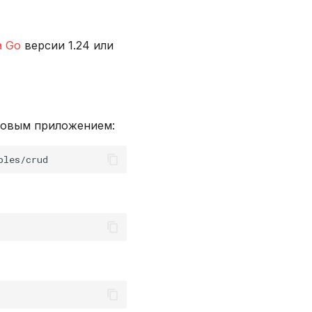
а Go
версии 1.24 или
товым приложением: