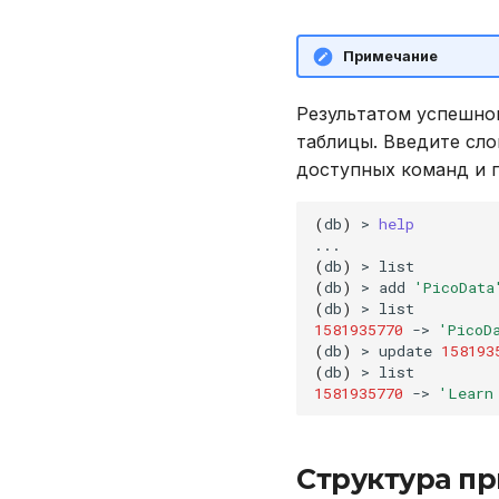
Примечание
Результатом успешно
таблицы. Введите сл
доступных команд и 
(
db
)
>
help
(
db
)
>
(
db
)
>
add
'PicoData
(
db
)
>
1581935770
->
'PicoD
(
db
)
>
update
158193
(
db
)
>
1581935770
->
'Learn
Структура п