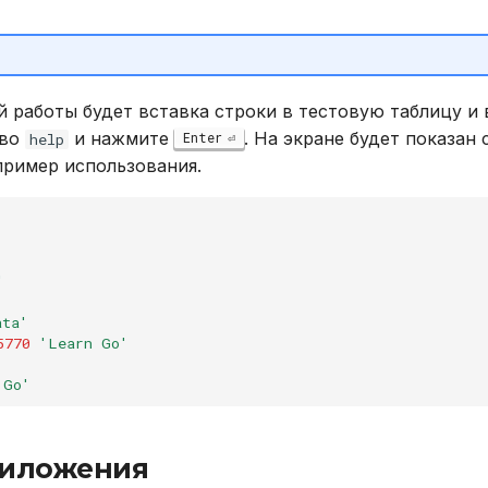
й работы будет вставка строки в тестовую таблицу 
ово
и нажмите
. На экране будет показан 
Enter
help
пример использования.
'
ata'
5770
'Learn Go'
 Go'
риложения