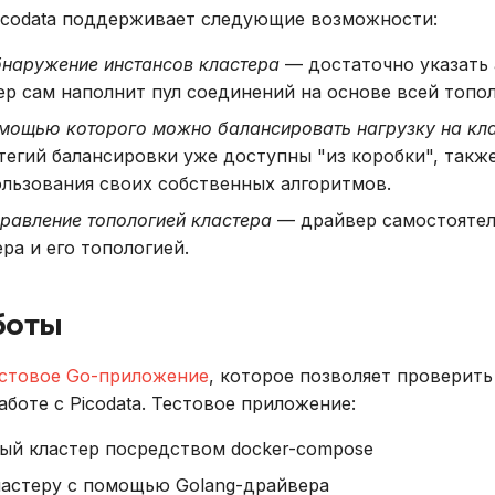
Picodata поддерживает следующие возможности:
бнаружение инстансов кластера
— достаточно указать 
ер сам наполнит пул соединений на основе всей топол
омощью которого можно балансировать нагрузку на кл
егий балансировки уже доступны "из коробки", также
ользования своих собственных алгоритмов.
равление топологией кластера
— драйвер самостоятел
ра и его топологией.
боты
стовое Go-приложение
, которое позволяет проверит
аботе с Picodata. Тестовое приложение:
ый кластер посредством docker-compose
ластеру с помощью Golang-драйвера