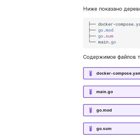
Ниже показано дерев
├──
docker
-
compose
.
y
├──
go
.
mod
├──
go
.
sum
└──
main
.
go
Содержимое файлов т
docker-compose.ya
main.go
go.mod
go.sum