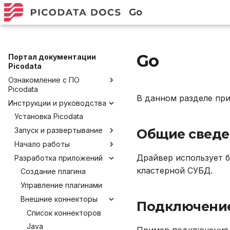
Go
Go
Портал документации
Picodata
Ознакомление с ПО
Picodata
В данном разделе пр
Инструкции и руководства
Общее описание продукта
Преимущества Picodata
Установка Picodata
Глоссарий
Запуск и развертывание
Общие сведе
Обратная связь и
Начало работы
Запуск Picodata
получение помощи
Драйвер использует 
Разработка приложений
Создание кластера
Подключение и работа в
Лицензирование
консоли
кластерной СУБД.
Добавление узлов
Создание плагина
Политика версионирования
Подключение через
Удаление узлов
Управление плагинами
DBeaver
Внешние коннекторы
Подключени
Работа с данными SQL
Список коннекторов
Работа в веб-интерфейсе
Java