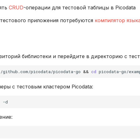
ять
CRUD
-операции для тестовой таблицы в Picodata
 тестового приложения потребуются
компилятор язык
зиторий библиотеки и перейдите в директорию с тес
//github.com/picodata/picodata-go
&&
cd
еры с тестовым кластером Picodata:
p
ение: