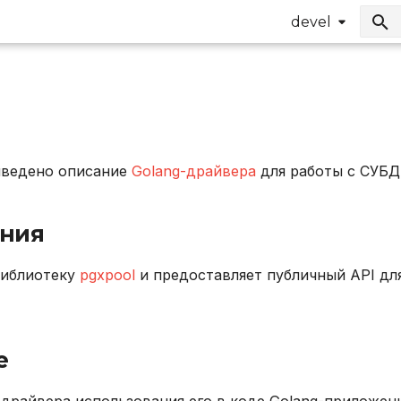
devel
иведено описание
Golang-драйвера
для работы с СУБД 
ния
библиотеку
pgxpool
и предоставляет публичный API дл
е