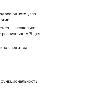
адрес одного узла
огии.
астер
— несколько
 реализован API для
ьно следит за
ь функциональность