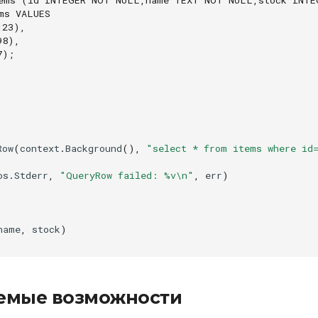
ms VALUES
123),
98),
7);
Row
(
context
.
Background
(),
"select * from items where id
os
.
Stderr
,
"QueryRow failed: %v\n"
,
err
)
name
,
stock
)
емые возможности