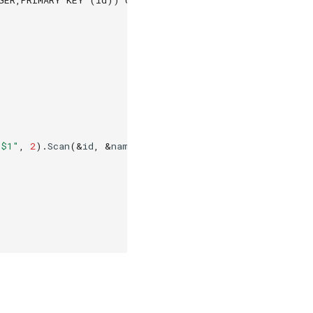
=$1"
,
2
).
Scan
(
&
id
,
&
name
,
&
stock
)