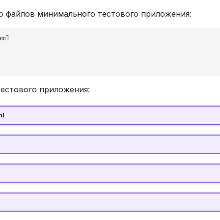
о файлов минимального тестового приложения:
aml
естового приложения:
ml