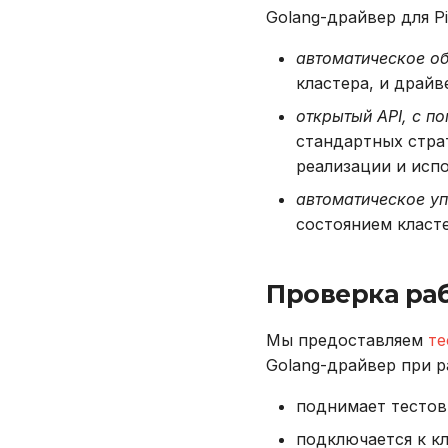
DROP PLUGIN
Golang-драйвер для 
Дата и время
DROP PROCEDURE
Системные функции
CURRENT_DATE
автоматическое о
DROP ROLE
LOCALTIMESTAMP
INSTANCE_UUID
кластера, и драйв
DROP TABLE
TO_CHAR
PICO_INSTANCE_UUID
DROP USER
открытый API, с п
TO_DATE
PICO_RAFT_LEADER_ID
стандартных страт
EXPLAIN
PICO_RAFT_LEADER_UUID
реализации и исп
GRANT
VERSION
INSERT
автоматическое уп
REVOKE
состоянием класте
SELECT
TRUNCATE TABLE
Проверка ра
UPDATE
VALUES
Мы предоставляем
те
Golang-драйвер при р
поднимает тестов
подключается к к