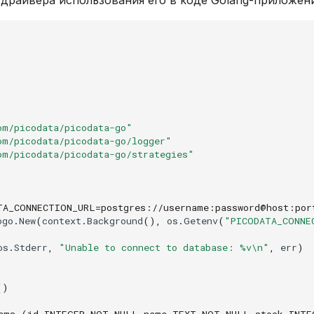
драйвера использования его в коде Golang-приложени
om/picodata/picodata-go"
om/picodata/picodata-go/logger"
om/picodata/picodata-go/strategies"
TA_CONNECTION_URL=postgres://username:password@host:por
ogo
.
New
(
context
.
Background
(),
os
.
Getenv
(
"PICODATA_CONNE
os
.
Stderr
,
"Unable to connect to database: %v\n"
,
err
)
()
ems (id INTEGER NOT NULL,name TEXT NOT NULL,stock INTE