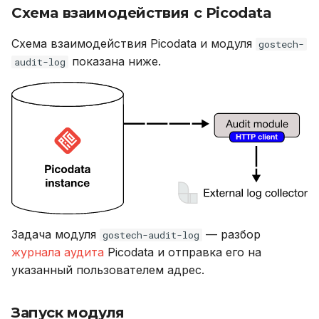
версионирования
Переменные,
Именование объектов
Схема взаимодействия с Picodata
и
Резервное копирование
используемые в роли
Описание системных
я
Ansible
таблиц
Типы данных
Схема взаимодействия Picodata и модуля
gostech-
Управление доступом
показана ниже.
audit-log
п
Справочник метрик
Интерфейс RPC API
Параметризованные
о
Аутентификация с
запросы
помощью LDAP/LDAPS
Справочник настроек
Файберы, потоки и
и
многозадачность
Совместимость с ANSI
с
Включение протокола
Ограничения
SSL
Механизм плагинов
Тестовые таблицы
к
а
Использование журнала
Команды
аудита
Использование
Задача модуля
— разбор
gostech-audit-log
Рекомендации по
журнала аудита
Picodata и отправка его на
сайзингу
Функции и выражения
указанный пользователем адрес.
Настройка Systemd
Запуск модуля