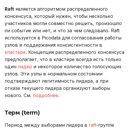
Переменные,
Репликация raft-
Именование объектов
и
Резервное копирование
используемые в роли
Описание системных
журнала
Внешний модуль аудита
Raft
является алгоритмом распределенного
я
Ansible
таблиц
Типы данных
консенсуса, который нужен, чтобы несколько
Управление доступом
Журнал аудита
участников могли совместно решить, произошло
п
Справочник метрик
Интерфейс RPC API
Параметризованные
ли событие или нет, и что за чем следовало. Raft
о
Аутентификация с
Web UI
запросы
используется в Picodata для согласования работы
помощью LDAP/LDAPS
Справочник настроек
Файберы, потоки и
узлов и поддержания консистентности в
и
многозадачность
CLI (Command-line
Совместимость с ANSI
кластере
. Концепция распределенного консенсуса
с
Включение протокола
Ограничения
interface)
предполагает, что в кластере всегда есть только
SSL
Механизм плагинов
Тестовые таблицы
один
лидер
и некоторое количество голосующих
к
Дискавери (discovery)
узлов. Эти узлы в нормальном состоянии
а
Использование журнала
Команды
подтверждают легитимность лидера, а при
аудита
Vshard
отказе текущего лидера организуют выборы
Использование
нового. См.
подробнее
.
Рекомендации по
Ролевая модель
сайзингу
Функции и выражения
Терм (term)
Объекты доступа
Настройка Systemd
Период между выборами лидера в
raft
-группе
Пользователь