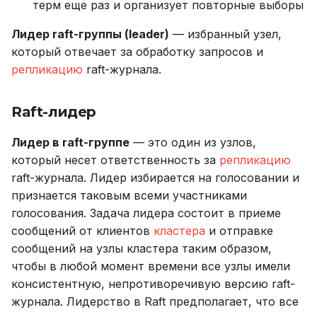
Vclock (vector clock)
терм еще раз и организует повторные выборы
Лидер raft-группы (leader)
— избранный узел,
Сетевой адрес (address)
который отвечает за обработку запросов и
репликацию
raft-журнала.
Стейт (state)
Крейт (crate)
Raft-лидер
Лидер в raft-группе
— это один из узлов,
Снапшот (snapshot)
который несет ответственность за
репликацию
raft-журнала. Лидер избирается на голосовании и
Файбер (fiber)
признается таковым всеми участниками
голосования. Задача лидера состоит в приеме
Плагин (plugin)
сообщений от клиентов
кластера
и отправке
Миграции
сообщений на узлы кластера таким образом,
чтобы в любой момент времени все узлы имели
Манифест
консистентную, непротиворечивую версию raft-
журнала. Лидерство в Raft предполагает, что все