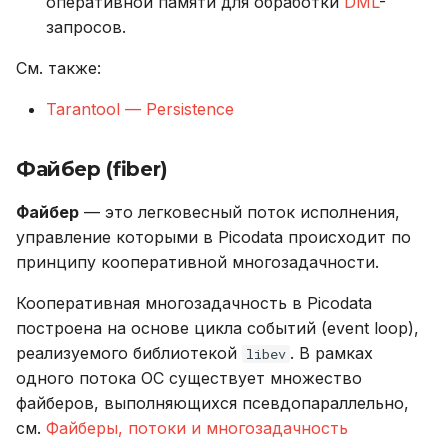
оперативной памяти для обработки
DML
-
запросов.
См. также:
Tarantool — Persistence
Файбер (fiber)
Файбер
— это легковесный поток исполнения,
управление которыми в Picodata происходит по
принципу кооперативной многозадачности.
Кооперативная многозадачность в Picodata
построена на основе цикла событий (event loop),
реализуемого библиотекой
. В рамках
libev
одного потока ОС существует множество
файберов, выполняющихся псевдопараллельно,
см.
Файберы, потоки и многозадачность