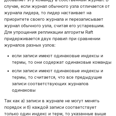
CaS (compare and swap)
случае, если журнал обычного узла отличается от
журнала лидера, то лидер настаивает на
Бутстрап (bootstrap)
приоритете своего журнала и перезаписывает
журнал обычного узла, считая его устаревшим.
Присоединение (joining)
Для упрощения репликации алгоритм Raft
инстанса к кластеру
придерживается двух правил при сравнении
журналов разных узлов:
Репликация (replication)
если записи имеют одинаковые индексы и
Актуализация (catch-
термы, то они содержат одинаковые команды
up) инстанса
если записи имеют одинаковые индексы и
термы, то считается, что все предыдущие
Общие концепции
записи соответствующих журналов
одинаковы
Отказоустойчивость
Так как а) записи в журнале не могут менять
Персистентность
порядок и б) каждой записи соответствует
только один индекс и терм, то указанные выше