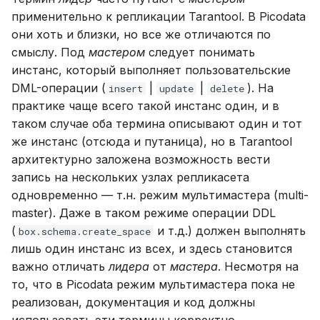
применительно к репликации Tarantool. В Picodata
они хоть и близки, но все же отличаются по
смыслу. Под
мастером
следует понимать
инстанс, который выполняет пользовательские
DML-операции (
|
|
). На
insert
update
delete
практике чаще всего такой инстанс один, и в
таком случае оба термина описывают один и тот
же инстанс (отсюда и путаница), но в Tarantool
архитектурно заложена возможность вести
запись на нескольких узлах репликасета
одновременно — т.н. режим мультимастера (multi-
master). Даже в таком режиме операции DDL
(
и т.д.) должен выполнять
box.schema.create_space
лишь один инстанс из всех, и здесь становится
важно отличать
лидера
от
мастера
. Несмотря на
то, что в Picodata режим мультимастера пока не
реализован, документация и код должны