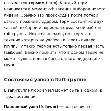
называется
термом
(term). Каждый терм
Устранение неполадок
начинается в момент объявления выборов нового
Привилегия
лидера. Обычно это происходит после потери
связи с прежним лидером. Терм состоит из двух
Роль пользователя
частей: выборов и периода нормальной работы
raft-группы. Исключением служат термы, в
Сущности
течение которых не удалось выбрать лидера
группы: у таких термов есть только первая часть
Инстанс (instance)
(выборы). Важно помнить, что в одном терме не
может существовать более одного лидера raft-
Тир (tier)
группы.
Кластер (cluster)
Состояния узлов в Raft-группе
Репликасет (replicaset)
В raft-группе любой узел может быть в одном из
трех состояний:
Лидер (leader)
Пассивный узел (follower)
— состояние по
Домен отказа