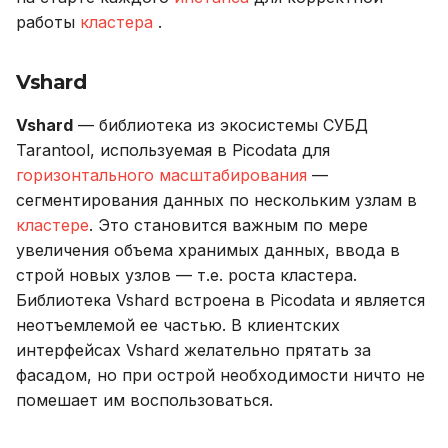
работы
кластера
.
Окно
Vshard
Оконная функция
Vshard
— библиотека из экосистемы СУБД
Рамка раздела
Tarantool, используемая в Picodata для
горизонтального масштабирования
—
Раздел окна
сегментирования данных по нескольким узлам в
кластере
. Это становится важным по мере
Упорядочивание
увеличения объема хранимых данных, ввода в
раздела
строй новых узлов — т.е. роста кластера.
Библиотека Vshard встроена в Picodata и является
неотъемлемой ее частью. В клиентских
интерфейсах Vshard желательно прятать за
фасадом, но при острой необходимости ничто не
помешает им воспользоваться.