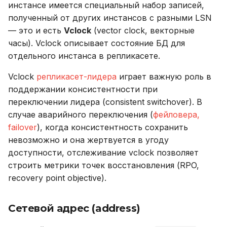
инстансе имеется специальный набор записей,
полученный от других инстансов с разными LSN
— это и есть
Vclock
(vector clock, векторные
часы). Vclock описывает состояние БД для
отдельного инстанса в репликасете.
Vclock
репликасет-лидера
играет важную роль в
поддержании консистентности при
переключении лидера (consistent switchover). В
случае аварийного переключения (
фейловера,
failover
), когда консистентность сохранить
невозможно и она жертвуется в угоду
доступности, отслеживание vclock позволяет
строить метрики точек восстановления (RPO,
recovery point objective).
Сетевой адрес (address)