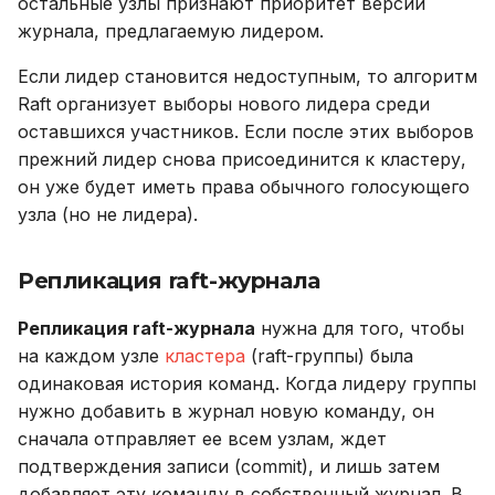
Сервис
остальные узлы признают приоритет версии
журнала, предлагаемую лидером.
Директории плагина
Если лидер становится недоступным, то алгоритм
Raft организует выборы нового лидера среди
Процессы и алгоритмы
оставшихся участников. Если после этих выборов
прежний лидер снова присоединится к кластеру,
Компактизация raft-
он уже будет иметь права обычного голосующего
журнала (raft log
узла (но не лидера).
compaction)
Создание снапшотов
Репликация raft-журнала
(snapshotting)
Репликация raft-журнала
нужна для того, чтобы
Губернатор (governor)
на каждом узле
кластера
(raft-группы) была
одинаковая история команд. Когда лидеру группы
Дозорный (sentinel)
нужно добавить в журнал новую команду, он
сначала отправляет ее всем узлам, ждет
Фенсинг (fencing)
подтверждения записи (commit), и лишь затем
добавляет эту команду в собственный журнал. В