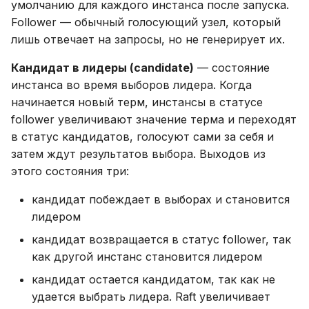
умолчанию для каждого инстанса после запуска.
(failure_domain)
Follower — обычный голосующий узел, который
лишь отвечает на запросы, но не генерирует их.
Фактор репликации
(replication_factor)
Кандидат в лидеры (candidate)
— состояние
инстанса во время выборов лидера. Когда
Бакет
начинается новый терм, инстансы в статусе
follower увеличивают значение терма и переходят
Таблица
в статус кандидатов, голосуют сами за себя и
затем ждут результатов выбора. Выходов из
Движок хранения
этого состояния три:
Индекс (index)
кандидат побеждает в выборах и становится
лидером
LSN (log sequence
кандидат возвращается в статус follower, так
number)
как другой инстанс становится лидером
кандидат остается кандидатом, так как не
WAL (write-ahead log)
удается выбрать лидера. Raft увеличивает