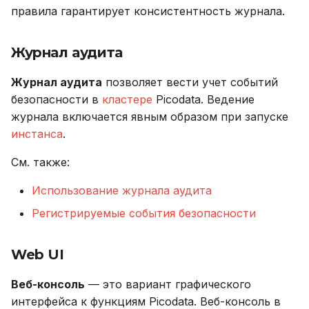
Горизонтальное
правила гарантирует консистентность журнала.
масштабирование
Журнал аудита
Линеаризуемость
Журнал аудита
позволяет вести учет событий
Уровень изоляции
безопасности в
кластере
Picodata. Ведение
транзакций
журнала включается явным образом при запуске
инстанса
.
Read phenomena
(проблемы чтения
См. также:
данных)
Использование журнала аудита
Термины SQL
Регистрируемые события безопасности
Data Definition Language
Web UI
(DDL)
Веб-консоль
— это вариант графического
Data Manipulation
интерфейса к функциям Picodata. Веб-консоль в
Language (DML)