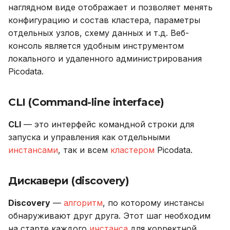
наглядном виде отображает и позволяет менять
конфигурацию и состав кластера, параметры
Data Query Language
отдельных узлов, схему данных и т.д. Веб-
(DQL)
консоль является удобным инструментом
локального и удаленного администрирования
Команда SQL
Picodata.
План запроса
CLI (Command-line interface)
Проекция
CLI
— это интерфейс командной строки для
запуска и управления как отдельными
Ключ шардирования
инстансами
, так и всем
кластером
Picodata.
Материализация
данных
Дискавери (discovery)
Хранимая процедура
Discovery
—
алгоритм
, по которому инстансы
обнаруживают друг друга. Этот шаг необходим
Опкод
на старте каждого
инстанса
для корректной