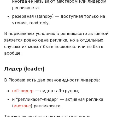
иногда ее называют мастером или лидером
репликасета.
резервная (standby) — доступная только на
чтение, read-only.
В нормальных условиях в репликасете активной
является ровно одна реплика, но в отдельных
случаях их может быть несколько или не быть
вообще.
Лидер (leader)
В Picodata есть две разновидности лидеров:
raft-лидер
— лидер raft-группы,
и “репликасет-лидер” — активная реплика
(
инстанс
) репликасета.
Термин
лидер
часто путают с
мастером