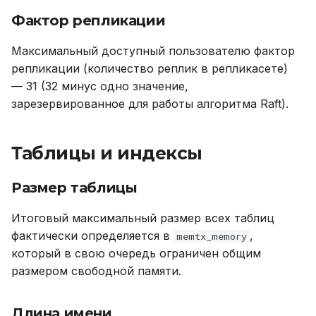
Глубина дерева
UPDATE
Фактор репликации
выражений
VALUES
Максимальный доступный пользователю фактор
Количество запросов
репликации (количество реплик в репликасете)
SELECT в одной
— 31 (32 минус одно значение,
команде
зарезервированное для работы алгоритма Raft).
Количество аргументов
для SELECT
Таблицы и индексы
Кэш исполнения
Размер таблицы
запросов
Итоговый максимальный размер всех таблиц
Длина шаблона для
фактически определяется в
,
memtx_memory
LIKE/ILIKE
который в свою очередь ограничен общим
размером свободной памяти.
Вложенные команды
при исполнении SQL
Длина имени