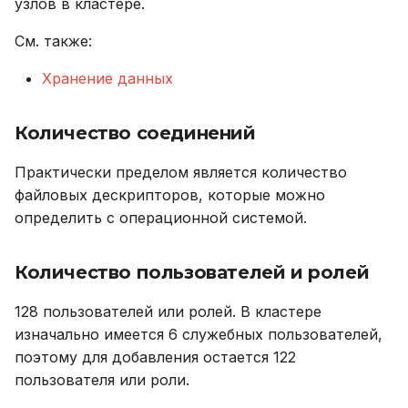
узлов в кластере.
Устранение неполадок
Количество байтов в
DROP ROLE
См. также:
кортеже
DROP TABLE
Хранение данных
Количество байтов в
индекс-ключе
DROP USER
Количество соединений
Количество строк/
EXPLAIN
Практически пределом является количество
полей в кортеже
файловых дескрипторов, которые можно
GRANT
определить с операционной системой.
Количество таблиц
INSERT
Запросы
Количество пользователей и ролей
REVOKE
Длина SQL-запроса
128 пользователей или ролей. В кластере
изначально имеется 6 служебных пользователей,
SELECT
Длина имени при
поэтому для добавления остается 122
подстановке
TRUNCATE TABLE
пользователя или роли.