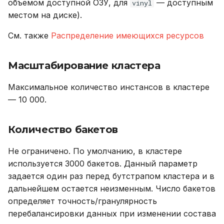
версионирования
объемом доступной ОЗУ, для
пользователей и ролей
— доступным
Именование объектов
LIKE
vinyl
и
Резервное копирование
Описание системных
местом на диске).
Внешний модуль аудита
CREATE PLUGIN
я
таблиц
Фактор репликации
Типы данных
LOWER
См. также
Распределение имеющихся ресурсов
Управление доступом
CREATE PROCEDURE
п
Таблицы и индексы
Интерфейс RPC API
Параметризованные
SUBSTR
о
Аутентификация с
запросы
Масштабирование кластера
CREATE ROLE
помощью LDAP/LDAPS
Файберы, потоки и
Размер таблицы
SUBSTRING
и
Максимальное количество инстансов в кластере
многозадачность
Совместимость с ANSI
CREATE TABLE
с
— 10 000.
Включение протокола
Длина имени
TRIM
SSL
Механизм плагинов
Тестовые таблицы
CREATE USER
к
Количество частей в
UPPER
Количество бакетов
а
Использование журнала
индексе
Команды
DELETE
аудита
Дата и время
Не ограничено. По умолчанию, в кластере
Количество индексов в
Использование
DROP INDEX
используется 3000 бакетов. Данный параметр
Рекомендации по
таблице
Системные функции
задается один раз перед бутстрапом кластера и в
сайзингу
Функции и выражения
DROP PLUGIN
дальнейшем остается неизменным. Число бакетов
Количество колонок в
определяет точность/гранулярность
Настройка Systemd
таблице
DROP PROCEDURE
перебалансировки данных при изменении состава