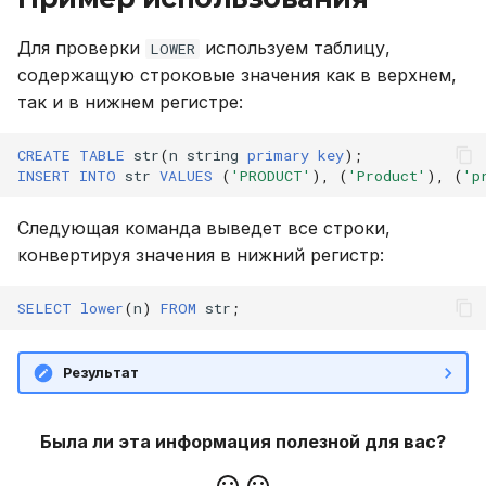
версионирования
и
Резервное копирование
Описание системных
CREATE PLUGIN
Внешний модуль аудита
Для проверки
используем таблицу,
LOWER
я
таблиц
содержащую строковые значения как в верхнем,
Управление доступом
CREATE PROCEDURE
п
так и в нижнем регистре:
Интерфейс RPC API
о
Аутентификация с
CREATE ROLE
CREATE
TABLE
str
(
n
string
primary
key
);
помощью LDAP/LDAPS
Файберы, потоки и
и
INSERT
INTO
str
VALUES
(
'PRODUCT'
),
(
'Product'
),
(
'p
многозадачность
CREATE TABLE
с
Включение протокола
Следующая команда выведет все строки,
SSL
Механизм плагинов
CREATE USER
к
конвертируя значения в нижний регистр:
а
Использование журнала
DELETE
SELECT
lower
(
n
)
FROM
str
;
аудита
DROP INDEX
Результат
Рекомендации по
сайзингу
DROP PLUGIN
Была ли эта информация полезной для вас?
Настройка Systemd
DROP PROCEDURE