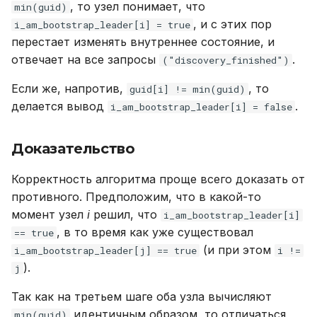
, то узел понимает, что
min(guid)
, и с этих пор
i_am_bootstrap_leader[i] = true
перестает изменять внутреннее состояние, и
отвечает на все запросы
.
("discovery_finished")
Если же, напротив,
, то
guid[i] != min(guid)
делается вывод
.
i_am_bootstrap_leader[i] = false
Доказательство
Корректность алгоритма проще всего доказать от
противного. Предположим, что в какой-то
момент узел
i
решил, что
i_am_bootstrap_leader[i]
, в то время как уже существовал
== true
(и при этом
i_am_bootstrap_leader[j] == true
i !=
).
j
Так как на третьем шаге оба узла вычисляют
идентичным образом, то отличаться
min(guid)