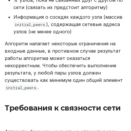
узлов, пока не связанных друг с другом по
N
версионирования
Переменные,
Именование объектов
и
сети (связать их предстоит алгоритму)
Резервное копирование
используемые в роли
Шаг 1
Внешний модуль аудита
я
Ansible
Типы данных
Информация о соседях каждого узла (массив
Управление доступом
Меж двух шагов
), содержащая сетевые адреса
initial_peers
п
Справочник метрик
Параметризованные
узлов (не менее одного)
о
Аутентификация с
Шаг 2 (Возвращаясь к
запросы
Алгоритм налагает некоторые ограничения на
помощью LDAP/LDAPS
Справочник настроек
узлу i - отправителю
и
входные данные, в противном случае результат
запроса)
Совместимость с ANSI
с
работы алгоритма может оказаться
Включение протокола
Ограничения
SSL
некорректным. Чтобы обеспечить выполнение
Шаг 3
Тестовые таблицы
к
результата, у любой пары узлов должен
а
Использование журнала
существовать как минимум один общий элемент
Доказательство
Команды
аудита
.
initial_peers
Возможные
Использование
Рекомендации по
оптимизации
Требования к связности сети
сайзингу
Функции и выражения
Настройка Systemd