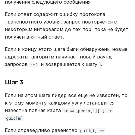
получения следующего сообщения.
Если ответ содержит ошибку протокола
транспортного уровня, запрос повторяется с
некоторым интервалом до тех пор, пока не будет
получен внятный ответ.
Если к концу этого шага были обнаружены новые
адресаты, алгоритм начинает новый раунд
запросов
и возвращается к шагу 1.
r+1
Шаг 3
Если на этом шаге лидер все еще не известен, то
к этому моменту каждому узлу
i
становится
известна полная карта
known_peers[i][m] ->
.
guid[m]
Если справедливо равенство
guid[i] ==