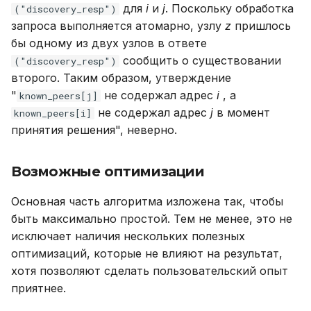
для
i
и
j
. Поскольку обработка
("discovery_resp")
запроса выполняется атомарно, узлу
z
пришлось
бы одному из двух узлов в ответе
сообщить о существовании
("discovery_resp")
второго. Таким образом, утверждение
"
не содержал адрес
i
, а
known_peers[j]
не содержал адрес
j
в момент
known_peers[i]
принятия решения", неверно.
Возможные оптимизации
Основная часть алгоритма изложена так, чтобы
быть максимально простой. Тем не менее, это не
исключает наличия нескольких полезных
оптимизаций, которые не влияют на результат,
хотя позволяют сделать пользовательский опыт
приятнее.