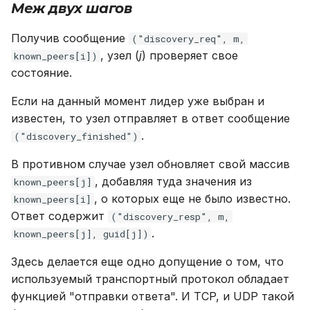
Меж двух шагов
Получив сообщение
("discovery_req", m,
, узел (
j
) проверяет свое
known_peers[i])
состояние.
Если на данный момент лидер уже выбран и
известен, то узел отправляет в ответ сообщение
.
("discovery_finished")
В противном случае узел обновляет свой массив
, добавляя туда значения из
known_peers[j]
, о которых еще не было известно.
known_peers[i]
Ответ содержит
("discovery_resp", m,
.
known_peers[j], guid[j])
Здесь делается еще одно допущение о том, что
используемый транспортный протокол обладает
функцией "отправки ответа". И TCP, и UDP такой