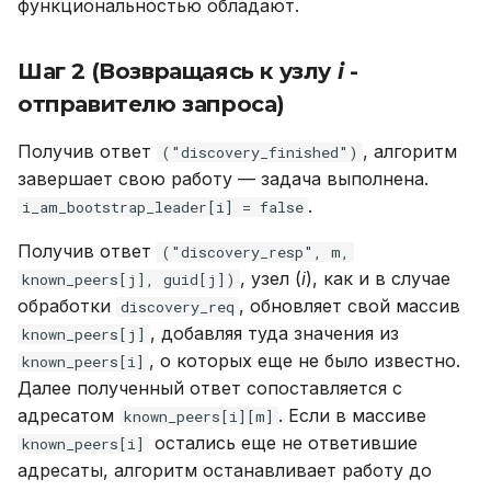
функциональностью обладают.
Шаг 2
(Возвращаясь к узлу
i
-
отправителю запроса)
Получив ответ
, алгоритм
("discovery_finished")
завершает свою работу — задача выполнена.
.
i_am_bootstrap_leader[i] = false
Получив ответ
("discovery_resp", m,
, узел (
i
), как и в случае
known_peers[j], guid[j])
обработки
, обновляет свой массив
discovery_req
, добавляя туда значения из
known_peers[j]
, о которых еще не было известно.
known_peers[i]
Далее полученный ответ сопоставляется с
адресатом
. Если в массиве
known_peers[i][m]
остались еще не ответившие
known_peers[i]
адресаты, алгоритм останавливает работу до