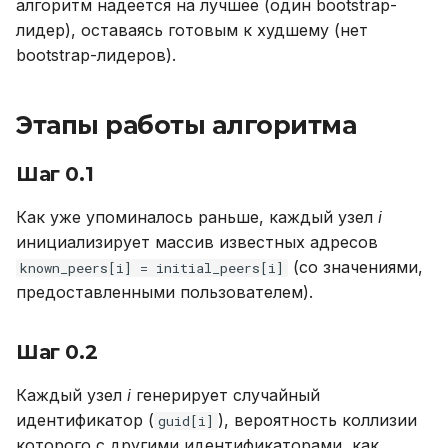
алгоритм надеется на лучшее (один bootstrap-
лидер), оставаясь готовым к худшему (нет
bootstrap-лидеров).
Этапы работы алгоритма
Шаг 0.1
Как уже упоминалось раньше, каждый узел
i
инициализирует массив известных адресов
(со значениями,
known_peers[i] = initial_peers[i]
предоставленными пользователем).
Шаг 0.2
Каждый узел
i
генерирует случайный
идентификатор (
), вероятность коллизии
guid[i]
которого с другими идентификаторами, как