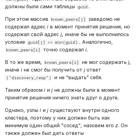
должны были сами таблицы
.
guid
При этом массив
заведомо не
known_peers[j]
содержал адрес
i
в момент принятия решения, но
содержал свой адрес
j
, иначе бы не выполнилось
условие
. Аналогично,
guid[j] == min(guid)
точно содержал
i
.
known_peers[i]
В то же время,
не мог содержать
j
,
known_peers[i]
иначе
i
не смог бы получить от
j
ответ
и не “выдать” себя.
("discovery_resp")
Таким образом
i
и
j
не должны были в момент
принятия решения ничего знать друг о друге.
Однако, узлы
i
и
j
существуют внутри одного
кластера, поэтому у них должен быть как
минимум один общий "сосед", назовем его
z
. Он
также должен был дать ответы