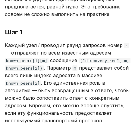
предполагается, равной нулю. Это требование
совсем не сложно выполнить на практике.
Шаг 1
Каждый узел
i
проводит раунд запросов номер
r
— отправляет по всем известным адресам
сообщение
known_peers[i][m]
("discovery_req", m,
. Параметр
представляет собой
known_peers[i])
m
всего лишь индекс адресата в массиве
. Его единственная роль в
known_peers[i]
алгоритме — быть возвращенным в ответе, чтобы
можно было сопоставить ответ с конкретным
адресом. Впрочем, его можно вообще опустить,
если эту функциональность предоставляет
используемый транспортный протокол.