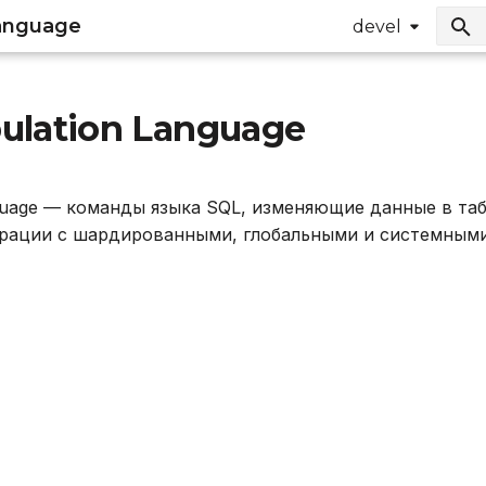
Language
devel
ulation Language
nguage — команды языка SQL, изменяющие данные в таб
ации с шардированными, глобальными и системными