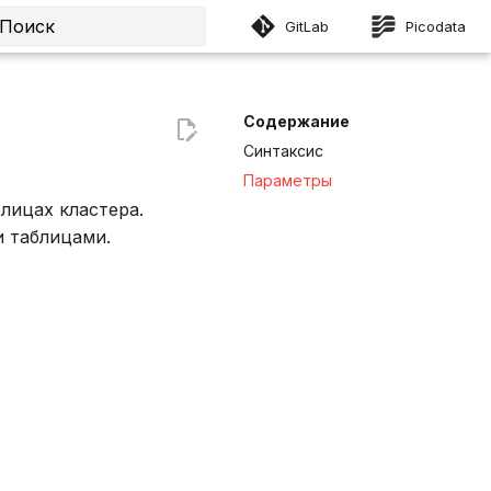
GitLab
Picodata
Инициализация поиска
Содержание
Синтаксис
Параметры
лицах кластера.
 таблицами.