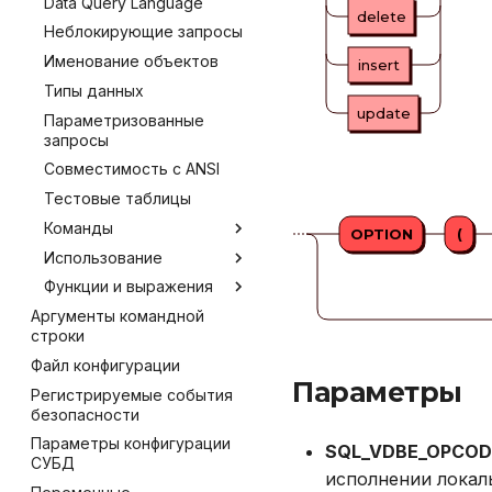
Data Query Language
Мониторинг
delete
JDBC
Неблокирующие запросы
Резервное копирование
Go
Именование объектов
Управление доступом
insert
Типы данных
Аутентификация с помощью
LDAP/LDAPS
update
Параметризованные
запросы
Включение протокола SSL
Совместимость с ANSI
Использование журнала
аудита
Тестовые таблицы
Рекомендации по сайзингу
Команды
OPTION
(
Настройка Systemd
Использование
ALTER PLUGIN
Устранение неполадок
Функции и выражения
ALTER PROCEDURE
Общие табличные
выражения
Аргументы командной
ALTER SYSTEM
Встроенные оконные
строки
Оконные функции
функции
ALTER TABLE
Файл конфигурации
Соединение таблиц
Агрегатные функции
ALTER USER
Параметры
Регистрируемые события
CASE
CALL
безопасности
CAST
CREATE INDEX
Параметры конфигурации
SQL_VDBE_OPCO
COALESCE
CREATE PLUGIN
СУБД
исполнении локаль
ILIKE