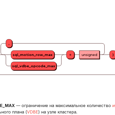
,
sql_motion_row_max
=
unsigned
)
sql_vdbe_opcode_max
DE_MAX
— ограничение на максимальное количество
и
ного плана (
VDBE
) на узле кластера.