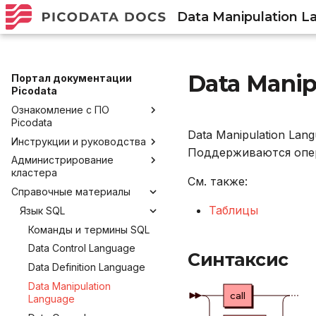
Data Manipulation 
Data Manip
Портал документации
Picodata
Ознакомление с ПО
Picodata
Data Manipulation La
Инструкции и руководства
Общее описание продукта
Поддерживаются опер
Администрирование
Преимущества Picodata
Установка Picodata
кластера
Глоссарий
Запуск и развертывание
См. также:
Справочные материалы
Развертывание кластера
Обратная связь и
Начало работы
Запуск Picodata
через Ansible
Таблицы
получение помощи
Язык SQL
Разработка приложений
Создание кластера
Подключение и работа в
Picodata в Kubernetes
Лицензирование
консоли
Команды и термины SQL
Добавление узлов
Создание плагина
Управление кластером в
Политика версионирования
Подключение через
Data Control Language
Удаление узлов
Управление плагинами
промышленной среде с
Синтаксис
DBeaver
Data Definition Language
ограниченными
Внешние коннекторы
Работа с данными SQL
привилегиями
Data Manipulation
Список коннекторов
call
Работа в веб-интерфейсе
Language
Конфигурирование
Java