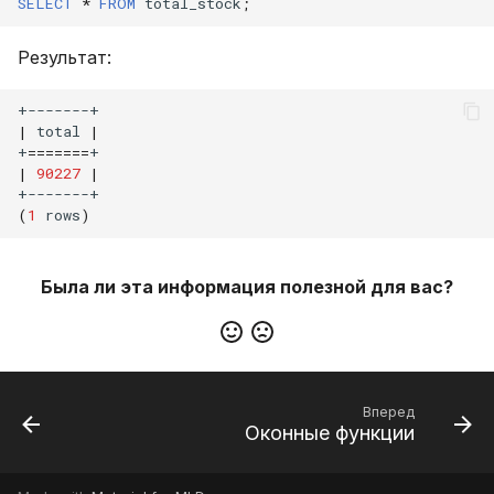
SELECT
*
FROM
total_stock
;
Результат:
|
total
|
+
=======
|
90227
|
(
1
rows
)
Была ли эта информация полезной для вас?
Вперед
Оконные функции