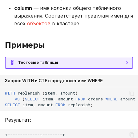
UPDATE
column
— имя колонки общего табличного
выражения. Соответствует правилам имен для
VALUES
всех
объектов
в кластере
Примеры
Тестовые таблицы
Запрос WITH и CTE с предложением WHERE
WITH
replenish
(
item
,
amount
)
AS
(
SELECT
item
,
amount
FROM
orders
WHERE
amount
SELECT
item
,
amount
FROM
replenish
;
Результат: