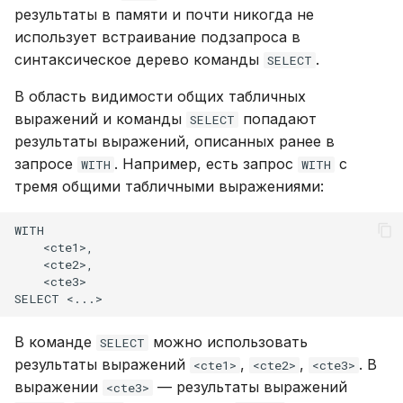
версионирования
LIKE
и
результаты в памяти и почти никогда не
Резервное копирование
Описание системных
CREATE PLUGIN
Внешний модуль аудита
использует встраивание подзапроса в
я
таблиц
LOWER
синтаксическое дерево команды
.
SELECT
Управление доступом
CREATE PROCEDURE
п
Интерфейс RPC API
SUBSTR
В область видимости общих табличных
о
Аутентификация с
CREATE ROLE
выражений и команды
попадают
SELECT
помощью LDAP/LDAPS
Файберы, потоки и
SUBSTRING
результаты выражений, описанных ранее в
и
многозадачность
CREATE TABLE
запросе
. Например, есть запрос
с
WITH
WITH
с
Включение протокола
TRIM
тремя общими табличными выражениями:
SSL
Механизм плагинов
CREATE USER
к
UPPER
WITH

а
Использование журнала
    <cte1>,

DELETE
    <cte2>,

аудита
Дата и время
    <cte3>

DROP INDEX
Рекомендации по
Системные функции
сайзингу
DROP PLUGIN
В команде
можно использовать
SELECT
результаты выражений
,
,
. В
<cte1>
<cte2>
<cte3>
Настройка Systemd
DROP PROCEDURE
выражении
— результаты выражений
<cte3>