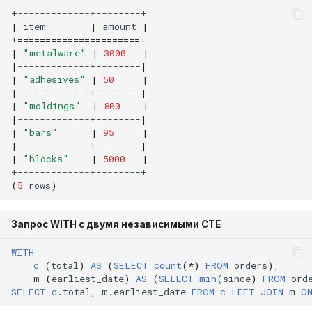
|
item
|
amount
|
+
======================
|
"metalware"
|
3000
|
|
-------------+--------
|
|
"adhesives"
|
50
|
|
-------------+--------
|
|
"moldings"
|
800
|
|
-------------+--------
|
|
"bars"
|
95
|
|
-------------+--------
|
|
"blocks"
|
5000
|
(
5
rows
)
Запрос WITH с двумя независимыми CTE
WITH
c
(
total
)
AS
(
SELECT
count
(
*
)
FROM
orders
),
m
(
earliest_date
)
AS
(
SELECT
min
(
since
)
FROM
ord
SELECT
c
.
total
,
m
.
earliest_date
FROM
c
LEFT
JOIN
m
O