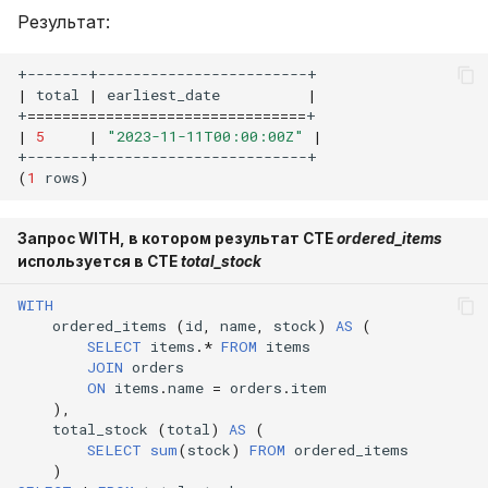
Результат:
|
total
|
earliest_date
|
+
================================
|
5
|
"2023-11-11T00:00:00Z"
|
(
1
rows
)
Запрос WITH, в котором результат CTE
ordered_items
используется в CTE
total_stock
WITH
ordered_items
(
id
,
name
,
stock
)
AS
(
SELECT
items
.
*
FROM
items
JOIN
orders
ON
items
.
name
=
orders
.
item
),
total_stock
(
total
)
AS
(
SELECT
sum
(
stock
)
FROM
ordered_items
)