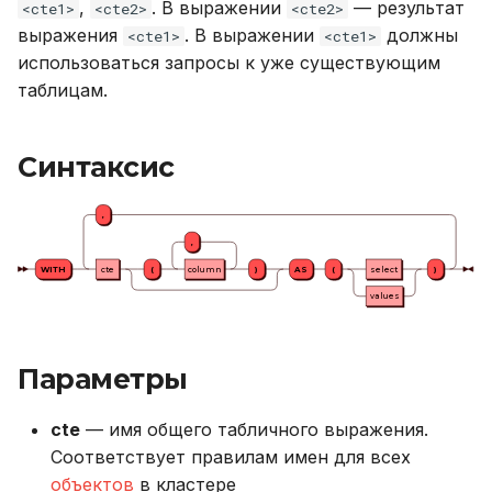
,
. В выражении
— результат
<cte1>
<cte2>
<cte2>
Устранение неполадок
DROP ROLE
выражения
. В выражении
должны
<cte1>
<cte1>
использоваться запросы к уже существующим
DROP TABLE
таблицам.
DROP USER
Синтаксис
EXPLAIN
,
GRANT
,
WITH
cte
(
column
)
AS
(
select
)
INSERT
values
REVOKE
Параметры
SELECT
cte
— имя общего табличного выражения.
Соответствует правилам имен для всех
TRUNCATE TABLE
объектов
в кластере