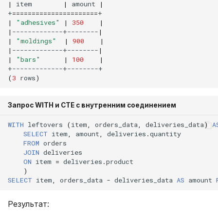
|
item
|
amount
|
+
======================
|
"adhesives"
|
350
|
|
-------------+--------
|
|
"moldings"
|
900
|
|
-------------+--------
|
|
"bars"
|
100
|
(
3
rows
)
Запрос WITH и CTE с внутренним соединением
WITH
leftovers
(
item
,
orders_data
,
deliveries_data
)
A
SELECT
item
,
amount
,
deliveries
.
quantity
FROM
orders
JOIN
deliveries
ON
item
=
deliveries
.
product
)
SELECT
item
,
orders_data
-
deliveries_data
AS
amount
Результат: