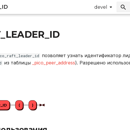
_ID
devel
T_LEADER_ID
позволяет узнать идентификатор лид
co_raft_leader_id
из таблицы
_pico_peer_address
). Разрешено использо
d
_ID
(
)
ользования