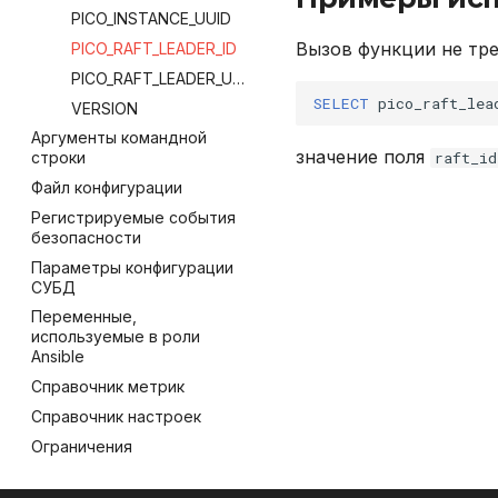
TO_CHAR
PICO_INSTANCE_UUID
DROP USER
Вызов функции не тре
TO_DATE
PICO_RAFT_LEADER_ID
EXPLAIN
PICO_RAFT_LEADER_UUID
GRANT
SELECT
pico_raft_lea
VERSION
INSERT
Аргументы командной
REVOKE
значение поля
raft_id
строки
SELECT
Файл конфигурации
TRUNCATE TABLE
Регистрируемые события
UPDATE
безопасности
VALUES
Параметры конфигурации
СУБД
Переменные,
используемые в роли
Ansible
Справочник метрик
Справочник настроек
Ограничения
Архитектура