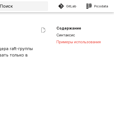
GitLab
Picodata
Инициализация поиска
Содержание
Синтаксис
Примеры использования
ера raft-группы
вать только в