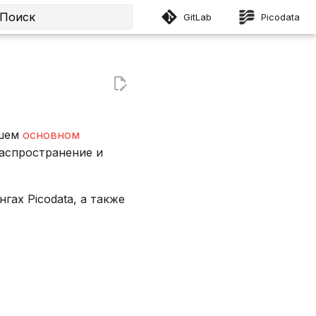
GitLab
Picodata
Инициализация поиска
ашем
основном
распространение и
ах Picodata, а также