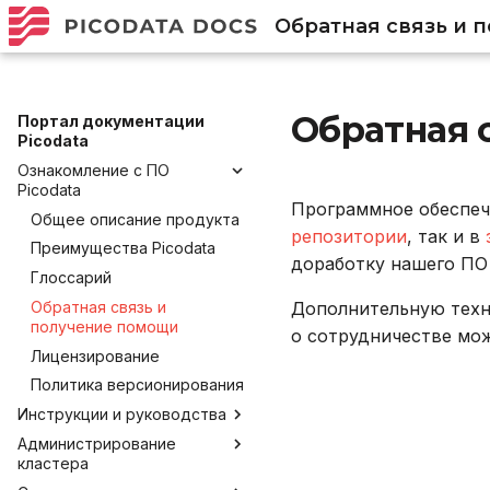
Обратная связь и 
Обратная 
Портал документации
Picodata
Ознакомление с ПО
Picodata
Программное обеспече
Общее описание продукта
репозитории
, так и в
Преимущества Picodata
доработку нашего ПО
Глоссарий
Обратная связь и
Дополнительную техни
получение помощи
о сотрудничестве мо
Лицензирование
Политика версионирования
Инструкции и руководства
Администрирование
Установка Picodata
кластера
Запуск и развертывание