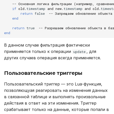
-- Основная логика фильтрации (например, сравнени
if
old
.
timestamp
and
new
.
timestamp
and
old
.
timest
return
false
-- Запрещаем обновление объекта
end
return
true
-- Разрешаем обновление объекта в ба
end
В данном случае фильтрация фактически
применяется только к операции
, для
update
других случаев операция всегда применяется.
Пользовательские триггеры
Пользовательский триггер — это Lua-функция,
позволяющуая реагировать на изменения данных
в связанной таблице и выполнять произвольные
действия в ответ на эти изменения. Триггер
срабатывает только на данные, которые попали в