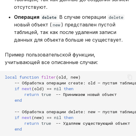
отсутствуют.
Операция
В случае операции
delete
delete
новый объект (
) представлен пустой
new
таблицей, так как после удаления записи
данных для объекта больше не существует.
Пример пользовательской функции,
учитывающей все описанные случаи:
local
function
filter
(
old
,
new
)
-- Обработка операции create: old — пустая таблиц
if
next
(
old
)
==
nil
then
return
true
-- Принимаем новый объект
end
-- Обработка операции delete: new — пустая таблиц
if
next
(
new
)
==
nil
then
return
true
-- Удаляем существующий объект
end