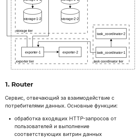
для таблицы (sources)
Пользовательские
фильтры
Конфигурация
фильтра
Сигнатура
пользовательской
функции
1. Router
Пользовательские
Сервис, отвечающий за взаимодействие с
триггеры
потребителями данных. Основные функции:
Конфигурация
обработка входящих HTTP-запросов от
триггеров
пользователей и выполнение
соответствующих витрин данных
Сигнатура