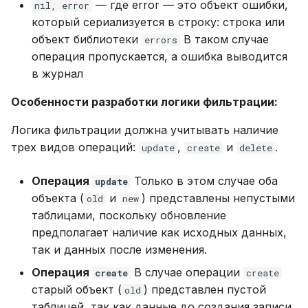
— где error — это объект ошибки,
nil, error
который сериализуется в строку: строка или
объект библиотеки
В таком случае
errors
операция пропускается, а ошибка выводится
в журнал
Особенности разработки логики фильтрации:
Логика фильтрации должна учитывать наличие
трех видов операций:
,
и
.
update
create
delete
Операция
Только в этом случае оба
update
объекта (
и
) представлены непустыми
old
new
таблицами, поскольку обновление
предполагает наличие как исходных данных,
так и данных после изменения.
Операция
В случае операции
create
create
старый объект (
) представлен пустой
old
таблицей, так как данные до создания записи