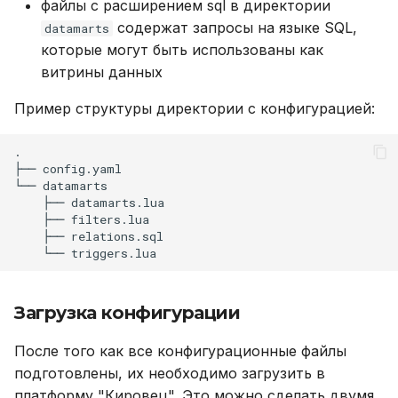
файлы с расширением sql в директории
содержат запросы на языке SQL,
datamarts
Проверка
которые могут быть использованы как
витрины данных
Устранение неполадок
Пример структуры директории с конфигурацией:
Приложение №2.
Настройка Keycloak для
.

авторизации в
├──
config.yaml

└──
"Кировце" через SSO
├──
├──
Создание реалма
├──
└──
Создание клиента,
связанного с
Загрузка конфигурации
инсталляцией
"Кировца"
После того как все конфигурационные файлы
подготовлены, их необходимо загрузить в
Создание пользователя
платформу "Кировец". Это можно сделать двумя