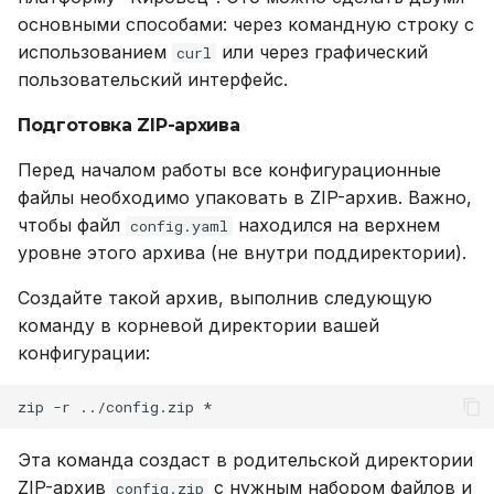
реалма
основными способами: через командную строку с
использованием
или через графический
curl
Внесение параметров в
пользовательский интерфейс.
auth-секцию "Кировца"
Подготовка ZIP-архива
[опционально]
Увеличение таймаутов
Перед началом работы все конфигурационные
сессий
файлы необходимо упаковать в ZIP-архив. Важно,
чтобы файл
находился на верхнем
config.yaml
Машинная
уровне этого архива (не внутри поддиректории).
аутентификация
Создайте такой архив, выполнив следующую
команду в корневой директории вашей
Приложение №3. Пример
конфигурации:
конфигурации "Кировца"
zip
-r
../config.zip
Эта команда создаст в родительской директории
ZIP-архив
c нужным набором файлов и
config.zip