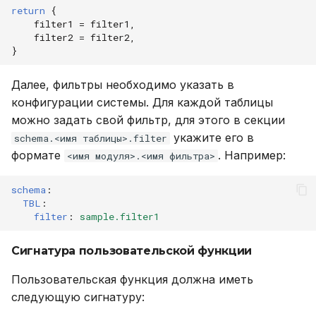
return
{
filter1
=
filter1
,
filter2
=
filter2
,
}
Далее, фильтры необходимо указать в
конфигурации системы. Для каждой таблицы
можно задать свой фильтр, для этого в секции
укажите его в
schema.<имя таблицы>.filter
формате
. Например:
<имя модуля>.<имя фильтра>
schema
:
TBL
:
filter
:
sample.filter1
Сигнатура пользовательской функции
Пользовательская функция должна иметь
следующую сигнатуру: