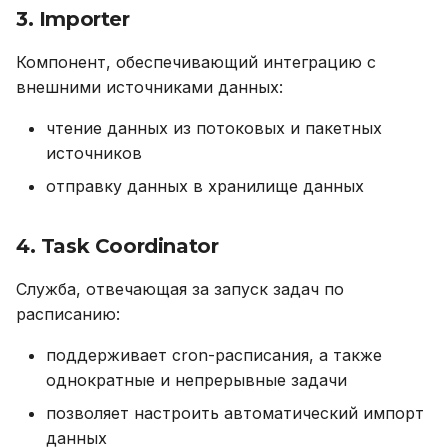
3. Importer
Примеры запросов к
Компонент, обеспечивающий интеграцию с
витринам данных
внешними источниками данных:
Настройки
чтение данных из потоковых и пакетных
авторизации через
источников
внешний SSO (Keycloak)
отправку данных в хранилище данных
Пользовательский
интерфейс
4. Task Coordinator
Развертывание
Служба, отвечающая за запуск задач по
платформы (deploy)
расписанию:
Предварительные
поддерживает cron-расписания, а также
требования
однократные и непрерывные задачи
позволяет настроить автоматический импорт
Состав поставки
данных