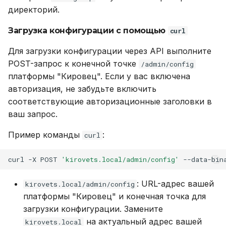
директорий.
Загрузка конфигурации с помощью
curl
Для загрузки конфигурации через API выполните
POST-запрос к конечной точке
/admin/config
платформы "Кировец". Если у вас включена
авторизация, не забудьте включить
соответствующие авторизационные заголовки в
ваш запрос.
Пример команды
:
curl
curl
-X
POST
'kirovets.local/admin/config'
--data-bin
: URL-адрес вашей
kirovets.local/admin/config
платформы "Кировец" и конечная точка для
загрузки конфигурации. Замените
на актуальный адрес вашей
kirovets.local