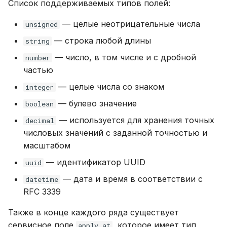
Список поддерживаемых типов полей:
— целые неотрицательные числа
unsigned
— строка любой длины
string
— число, в том числе и с дробной
number
частью
— целые числа со знаком
integer
— булево значение
boolean
— используется для хранения точных
decimal
числовых значений с заданной точностью и
масштабом
— идентификатор UUID
uuid
— дата и время в соответствии с
datetime
RFC 3339
Также в конце каждого ряда существует
сервисное поле
, которое имеет тип
apply_at