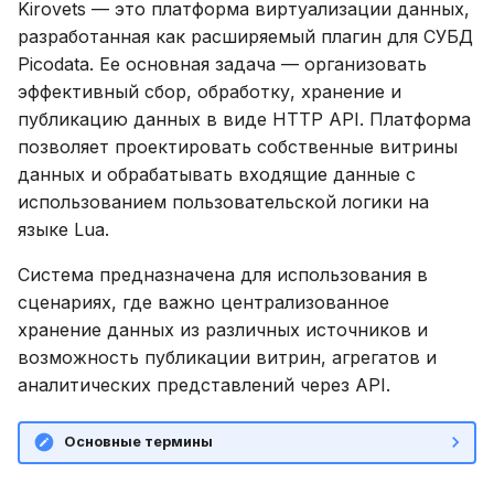
версионирования
Переменные,
Конфигурация системы
Именование объектов
Kirovets — это платформа виртуализации данных,
и
Резервное копирование
используемые в роли
Описание системных
разработанная как расширяемый плагин для СУБД
я
Ansible
таблиц
Загрузка конфигурации
Типы данных
Picodata. Ее основная задача — организовать
Управление доступом
эффективный сбор, обработку, хранение и
п
Справочник метрик
Интерфейс RPC API
Подготовка ZIP-
Параметризованные
публикацию данных в виде HTTP API. Платформа
о
Аутентификация с
архива
запросы
позволяет проектировать собственные витрины
помощью LDAP/LDAPS
Справочник настроек
Файберы, потоки и
данных и обрабатывать входящие данные с
и
многозадачность
Загрузка
Совместимость с ANSI
использованием пользовательской логики на
с
Включение протокола
Ограничения
конфигурации с
языке Lua.
SSL
Механизм плагинов
помощью curl
Тестовые таблицы
к
Система предназначена для использования в
а
Использование журнала
сценариях, где важно централизованное
Загрузка
Команды
аудита
конфигурации через
хранение данных из различных источников и
пользовательский
возможность публикации витрин, агрегатов и
Использование
Рекомендации по
интерфейс
аналитических представлений через API.
сайзингу
Функции и выражения
Таблицы (schema)
Основные термины
Настройка Systemd
Определение полей