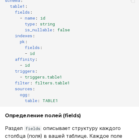
schema
:
table1
:
fields
:
-
name
:
id
type
:
string
is_nullable
:
false
indexes
:
pk
:
fields
:
-
id
affinity
:
-
id
triggers
:
-
triggers.table1
filter
:
filters.table1
sources
:
ogg
:
table
:
TABLE1
Определение полей (fields)
Раздел
описывает структуру каждого
fields
столбца (поля) в вашей таблице. Каждое поле