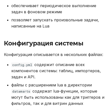
обеспечивает периодическое выполнение
Первоначальное
задач в фоновом режиме
развертывание
кластера БД Picodata
позволяет запускать произвольные задачи,
написанные на Lua
Удаление кластера БД
Picodata
Конфигурация системы
Обновление плагина
Конфигурация описывается в нескольких файлах:
или версии БД
содержит описание всех
config.yml
Мониторинг платформы
компонентов системы: таблиц, импортеров,
задач и API.
Приложение №1.
Настройка OGG для
файлы с расширением lua в директории
взаимодействия с
содержат lua-функции, которые
datamarts
платформой "Кировец"
могут быть использованы как для триггеров и
фильтров, так и для витрин данных
Настройка