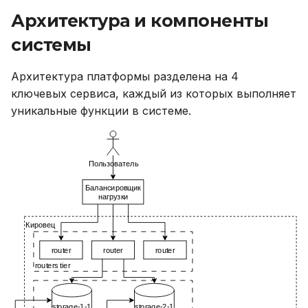
Устранение неполадок
(fields)
Архитектура и компоненты
системы
Определение
индексов (indexes)
Архитектура платформы разделена на 4
ключевых сервиса, каждый из которых выполняет
Определение
уникальные функции в системе.
локализации по
значениям полей
(affinity)
Определение
триггеров (triggers)
Определение фильтра
(filter)
Определение
источников данных