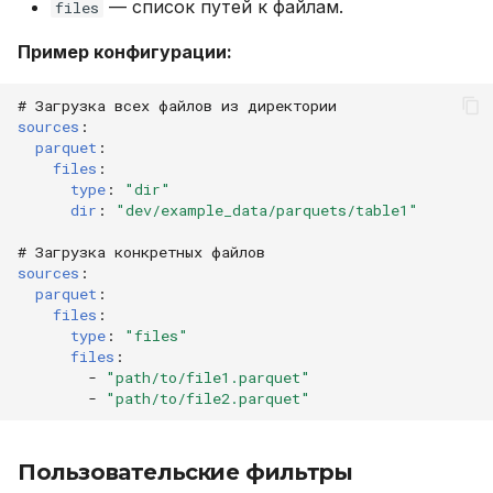
— список путей к файлам.
files
Пример конфигурации:
# Загрузка всех файлов из директории
sources
:
parquet
:
files
:
type
:
"dir"
dir
:
"dev/example_data/parquets/table1"
# Загрузка конкретных файлов
sources
:
parquet
:
files
:
type
:
"files"
files
:
-
"path/to/file1.parquet"
-
"path/to/file2.parquet"
Пользовательские фильтры