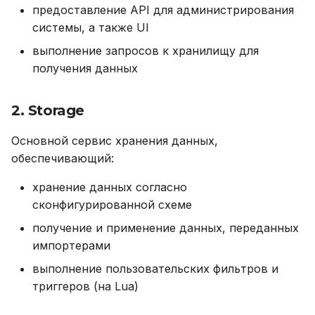
предоставление API для администрирования
пользовательской
системы, а также UI
функции
выполнение запросов к хранилищу для
Импортеры (importers)
получения данных
OGG
2. Storage
Parquet
Основной сервис хранения данных,
обеспечивающий:
Задачи (tasks)
хранение данных согласно
сконфигурированной схеме
Витрины данных (api)
получение и применение данных, переданных
SQL-обработчик для
импортерами
витрины
выполнение пользовательских фильтров и
триггеров (на Lua)
Lua-обработчик для
витрины