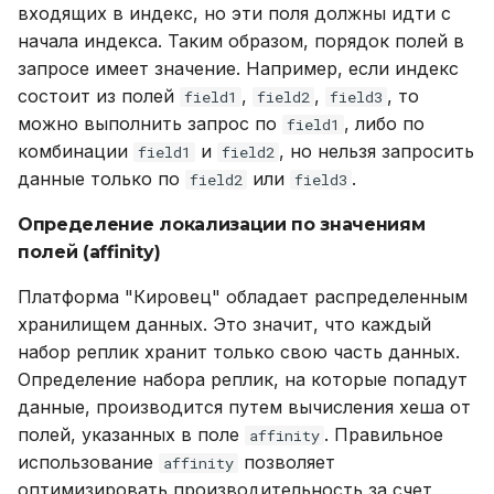
входящих в индекс, но эти поля должны идти с
начала индекса. Таким образом, порядок полей в
запросе имеет значение. Например, если индекс
состоит из полей
,
,
, то
field1
field2
field3
можно выполнить запрос по
, либо по
field1
комбинации
и
, но нельзя запросить
field1
field2
данные только по
или
.
field2
field3
Определение локализации по значениям
полей (affinity)
Платформа "Кировец" обладает распределенным
хранилищем данных. Это значит, что каждый
набор реплик хранит только свою часть данных.
Определение набора реплик, на которые попадут
данные, производится путем вычисления хеша от
полей, указанных в поле
. Правильное
affinity
использование
позволяет
affinity
оптимизировать производительность за счет