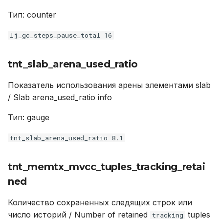
tnt_space_bsize
Тип: counter
lj_gc_steps_pause_total 16
tnt_net_connections_total
tnt_memtx_mvcc_tuples_tracking_stories
tnt_slab_arena_used_ratio
tnt_net_received_total
Показатель использования арены элементами slab
/ Slab arena_used_ratio info
lj_strhash_miss_total
Тип: gauge
tnt_election_term
tnt_slab_arena_used_ratio 8.1
tnt_info_vclock
tnt_memtx_mvcc_tuples_tracking_retai
tnt_slab_quota_used
ned
Количество сохраненных следящих строк или
tnt_synchro_queue_busy
число историй / Number of retained
tuples
tracking