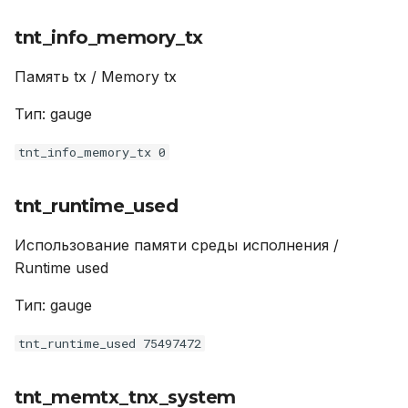
tnt_slab_items_used
tnt_info_memory_tx
Память tx / Memory tx
tnt_cpu_user_time
Тип: gauge
tnt_vinyl_disk_data_size
tnt_info_memory_tx 0
tnt_info_memory_data
tnt_runtime_used
tnt_vinyl_regulator_write_rate
Использование памяти среды исполнения /
Runtime used
Тип: gauge
tnt_runtime_used 75497472
tnt_memtx_tnx_system