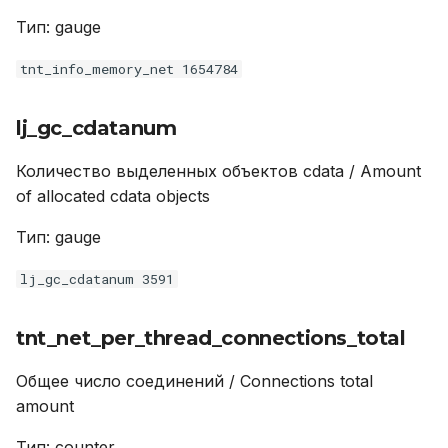
Тип: gauge
tnt_info_memory_net 1654784
lj_gc_cdatanum
Количество выделенных объектов cdata / Amount
of allocated cdata objects
Тип: gauge
lj_gc_cdatanum 3591
tnt_net_per_thread_connections_total
Общее число соединений / Connections total
amount
Тип: counter