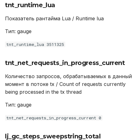
tnt_runtime_lua
Показатель рантайма Lua / Runtime lua
Тип: gauge
tnt_runtime_lua 3511325
tnt_net_requests_in_progress_current
Количество запросов, обрабатываемых в данный
момент в потоке tx / Count of requests currently
being processed in the tx thread
Тип: gauge
tnt_net_requests_in_progress_current 0
lj_gc_steps_sweepstring_total