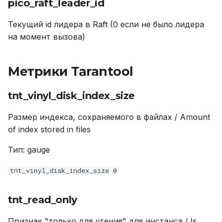
tnt_election_vote
pico_raft_leader_id
Текущий id лидера в Raft (0 если не было лидера
tnt_net_per_thread_requests_in_stream_queue_total
на момент вызова)
tnt_synchro_queue_term
Метрики Tarantool
tnt_vinyl_memory_level0
tnt_vinyl_disk_index_size
tnt_net_per_thread_sent_total
Размер индекса, сохраняемого в файлах / Amount
tnt_vinyl_tx_rollback
of index stored in files
tnt_cfg_current_time
Тип: gauge
tnt_vinyl_disk_index_size 0
tnt_synchro_queue_len
tnt_net_per_thread_requests_in_stream_queue_current
tnt_read_only
tnt_net_per_thread_requests_in_progress_current
Признак "только для чтения" для инстанса / Is