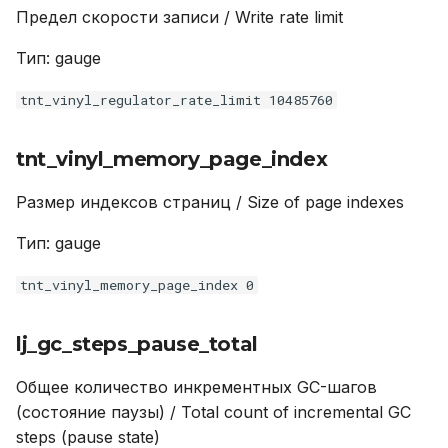
Предел скорости записи / Write rate limit
tnt_fiber_memalloc
Тип: gauge
tnt_vinyl_tx_conflict
tnt_vinyl_regulator_rate_limit 10485760
tnt_slab_items_used_ratio
tnt_vinyl_memory_page_index
tnt_memtx_mvcc_trackers
Размер индексов страниц / Size of page indexes
tnt_vinyl_scheduler_dump_total
Тип: gauge
lj_gc_steps_sweep_total
tnt_vinyl_memory_page_index 0
tnt_net_requests_current
lj_gc_steps_pause_total
tnt_net_per_thread_requests_in_progress_total
Общее количество инкрементных GC-шагов
(состояние паузы) / Total count of incremental GC
tnt_synchro_queue_owner
steps (pause state)