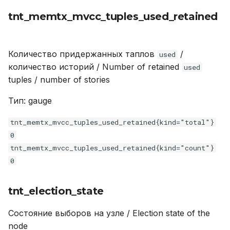
tnt_memtx_mvcc_tuples_used_retained
Количество придержанных таплов
/
used
количество историй / Number of retained
used
tuples / number of stories
Тип: gauge
tnt_memtx_mvcc_tuples_used_retained{kind="total"}
0
tnt_memtx_mvcc_tuples_used_retained{kind="count"}
0
tnt_election_state
Состояние выборов на узле / Election state of the
node