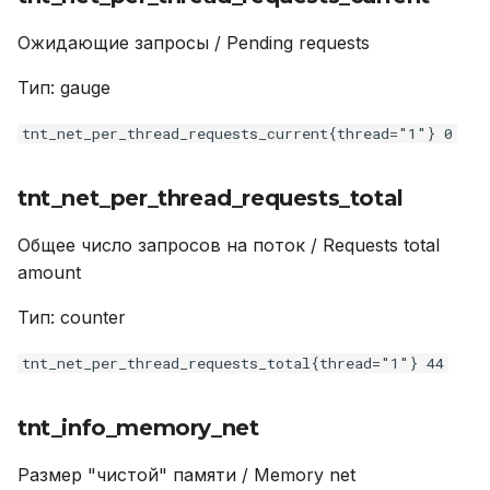
Ожидающие запросы / Pending requests
Тип: gauge
tnt_net_per_thread_requests_current{thread="1"} 0
tnt_net_per_thread_requests_total
Общее число запросов на поток / Requests total
amount
Тип: counter
tnt_net_per_thread_requests_total{thread="1"} 44
tnt_info_memory_net
Размер "чистой" памяти / Memory net