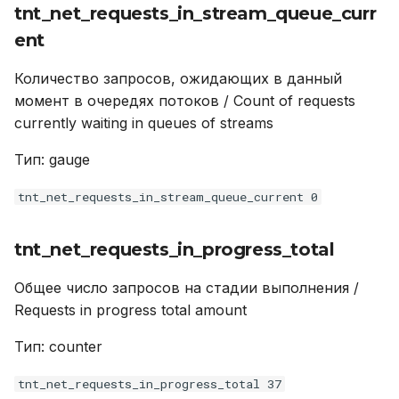
tnt_net_requests_in_stream_queue_curr
ent
Количество запросов, ожидающих в данный
момент в очередях потоков / Count of requests
currently waiting in queues of streams
Тип: gauge
tnt_net_requests_in_stream_queue_current 0
tnt_net_requests_in_progress_total
Общее число запросов на стадии выполнения /
Requests in progress total amount
Тип: counter
tnt_net_requests_in_progress_total 37