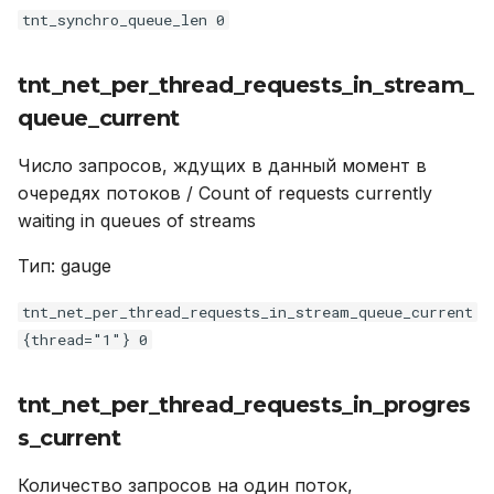
tnt_synchro_queue_len 0
tnt_net_per_thread_requests_in_stream_
queue_current
Число запросов, ждущих в данный момент в
очередях потоков / Count of requests currently
waiting in queues of streams
Тип: gauge
tnt_net_per_thread_requests_in_stream_queue_current
{thread="1"} 0
tnt_net_per_thread_requests_in_progres
s_current
Количество запросов на один поток,