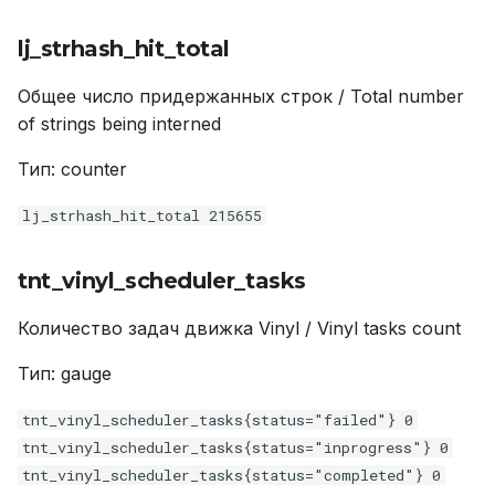
lj_strhash_hit_total
tnt_ev_loop_epilog_time
Общее число придержанных строк / Total number
tnt_ev_loop_time
of strings being interned
tnt_space_len
Тип: counter
lj_jit_trace_num
lj_strhash_hit_total 215655
lj_gc_steps_finalize_total
tnt_vinyl_scheduler_tasks
tnt_net_per_thread_received_total
Количество задач движка Vinyl / Vinyl tasks count
Тип: gauge
lj_gc_allocated_total
tnt_vinyl_scheduler_tasks{status="failed"} 0
tnt_vinyl_tx_read_views
tnt_vinyl_scheduler_tasks{status="inprogress"} 0
tnt_vinyl_scheduler_tasks{status="completed"} 0
tnt_slab_quota_used_ratio