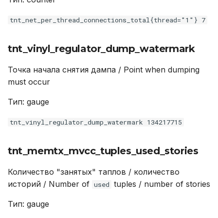
tnt_net_per_thread_connections_total{thread="1"} 7
tnt_vinyl_regulator_dump_watermark
Точка начала снятия дампа / Point when dumping
must occur
Тип: gauge
tnt_vinyl_regulator_dump_watermark 134217715
tnt_memtx_mvcc_tuples_used_stories
Количество "занятых" таплов / количество
историй / Number of
tuples / number of stories
used
Тип: gauge