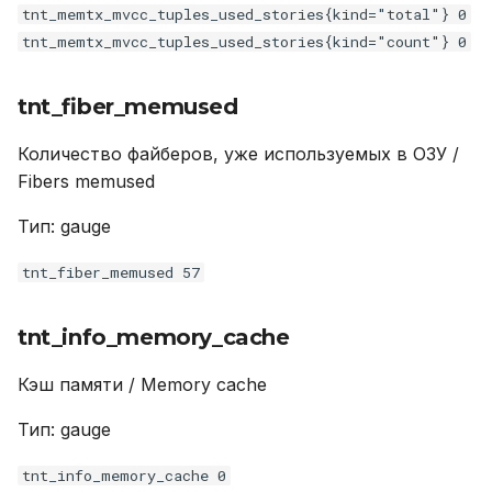
tnt_memtx_mvcc_tuples_used_stories{kind="total"} 0
tnt_memtx_mvcc_tuples_used_stories{kind="count"} 0
tnt_fiber_memused
Количество файберов, уже используемых в ОЗУ /
Fibers memused
Тип: gauge
tnt_fiber_memused 57
tnt_info_memory_cache
Кэш памяти / Memory cache
Тип: gauge
tnt_info_memory_cache 0