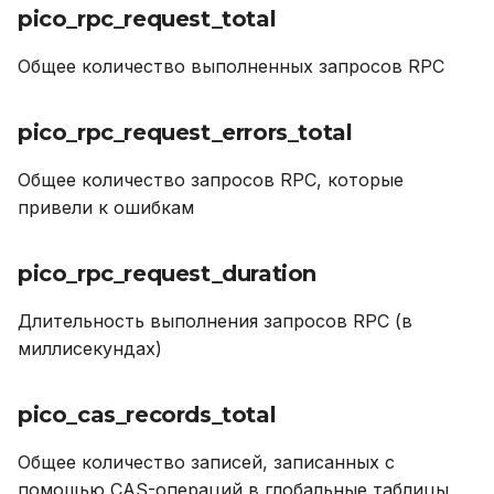
pico_rpc_request_total
Устранение неполадок
pico_raft_leader_id
DROP ROLE
Общее количество выполненных запросов RPC
Метрики Tarantool
DROP TABLE
pico_rpc_request_errors_total
tnt_vinyl_disk_index_size
DROP USER
Общее количество запросов RPC, которые
tnt_read_only
EXPLAIN
привели к ошибкам
tnt_memtx_tnx_user
GRANT
pico_rpc_request_duration
lj_gc_freed_total
INSERT
Длительность выполнения запросов RPC (в
миллисекундах)
tnt_runtime_tuple
REVOKE
tnt_vinyl_regulator_rate_limit
SELECT
pico_cas_records_total
tnt_vinyl_memory_page_index
TRUNCATE TABLE
Общее количество записей, записанных с
помощью CAS-операций в глобальные таблицы