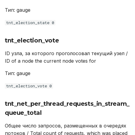
Тип: gauge
tnt_election_state 0
tnt_election_vote
ID узла, за которого проголосовал текущий узел /
ID of a node the current node votes for
Тип: gauge
tnt_election_vote 0
tnt_net_per_thread_requests_in_stream_
queue_total
Общее число запросов, размещенных в очередях
потоков / Total count of requests, which was placed