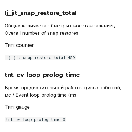
lj_jit_snap_restore_total
Общее количество быстрых восстановлений /
Overall number of snap restores
Тип: counter
lj_jit_snap_restore_total 459
tnt_ev_loop_prolog_time
Время предварительной работы цикла событий,
мс / Event loop prolog time (ms)
Тип: gauge
tnt_ev_loop_prolog_time 0