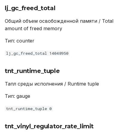
lj_gc_freed_total
tnt_info_memory_cache
Общий объем освобожденной памяти / Total
lj_jit_snap_restore_total
amount of freed memory
Тип: counter
tnt_ev_loop_prolog_time
lj_gc_freed_total 14048950
tnt_runtime_lua
tnt_net_requests_in_progress_current
tnt_runtime_tuple
Тапл среды исполнения / Runtime tuple
lj_gc_steps_sweepstring_total
Тип: gauge
tnt_net_requests_in_stream_queue_total
tnt_runtime_tuple 0
tnt_net_requests_in_stream_queue_current
tnt_vinyl_regulator_rate_limit
tnt_net_requests_in_progress_total