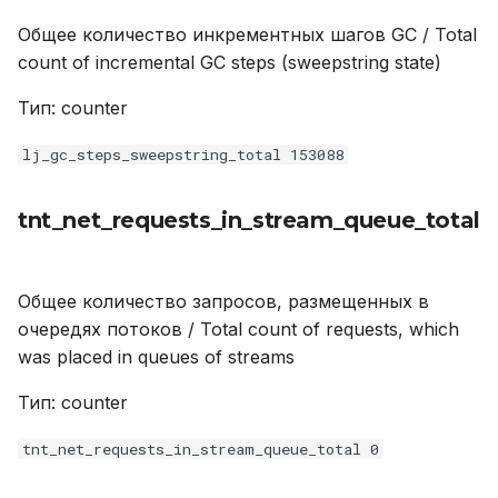
Общее количество инкрементных шагов GC / Total
count of incremental GC steps (sweepstring state)
Тип: counter
lj_gc_steps_sweepstring_total 153088
tnt_net_requests_in_stream_queue_total
Общее количество запросов, размещенных в
очередях потоков / Total count of requests, which
was placed in queues of streams
Тип: counter
tnt_net_requests_in_stream_queue_total 0