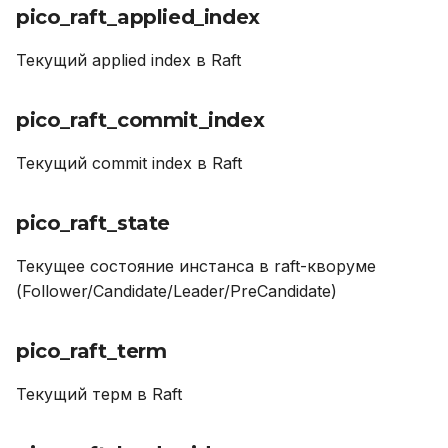
tnt_vinyl_scheduler_tasks
pico_raft_applied_index
tnt_info_memory_tx
Текущий applied index в Raft
tnt_runtime_used
pico_raft_commit_index
tnt_memtx_tnx_system
Текущий commit index в Raft
lj_gc_steps_propagate_total
pico_raft_state
tnt_net_sent_total
Текущее состояние инстанса в raft-кворуме
(Follower/Candidate/Leader/PreCandidate)
tnt_fiber_amount
pico_raft_term
tnt_memtx_mvcc_tuples_used_retained
Текущий терм в Raft
tnt_election_state