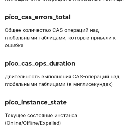
lj_gc_steps_pause_total
UPDATE
pico_cas_errors_total
tnt_slab_arena_used_ratio
VALUES
Общее количество CAS операций над
tnt_memtx_mvcc_tuples_tracking_retained
глобальными таблицами, которые привели к
ошибке
tnt_slab_arena_used
pico_cas_ops_duration
tnt_cpu_system_time
Длительность выполнения CAS-операций над
tnt_vinyl_memory_tuple_cache
глобальными таблицами (в миллисекундах)
tnt_memtx_mvcc_tuples_read_view_stories
pico_instance_state
tnt_net_requests_total
Текущее состояние инстанса
(Online/Offline/Expelled)
lj_strhash_hit_total