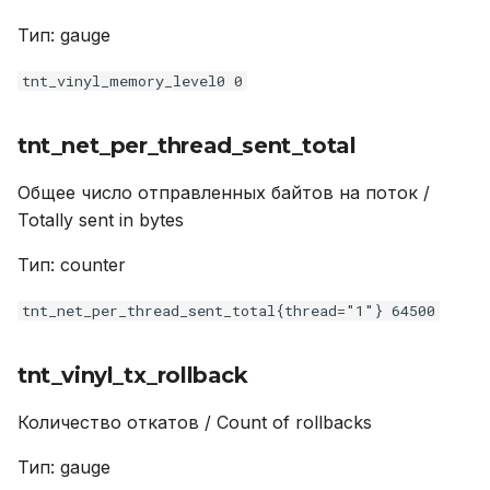
Тип: gauge
tnt_vinyl_memory_level0 0
tnt_net_per_thread_sent_total
Общее число отправленных байтов на поток /
Totally sent in bytes
Тип: counter
tnt_net_per_thread_sent_total{thread="1"} 64500
tnt_vinyl_tx_rollback
Количество откатов / Count of rollbacks
Тип: gauge