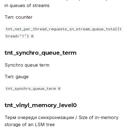
in queues of streams
Тип: counter
tnt_net_per_thread_requests_in_stream_queue_total{t
hread="1"} 0
tnt_synchro_queue_term
Synchro queue term
Тип: gauge
tnt_synchro_queue_term 0
tnt_vinyl_memory_level0
Терм очереди синхронизации / Size of in-memory
storage of an LSM tree