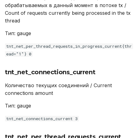
обрабатываемых в данный момент в потоке tx /
Count of requests currently being processed in the tx
thread
Тип: gauge
tnt_net_per_thread_requests_in_progress_current{thr
ead="1"} 0
tnt_net_connections_current
Количество текущих соединений / Current
connections amount
Тип: gauge
tnt_net_connections_current 3
tnt_net_per_thread_requests_current