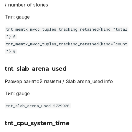
/ number of stories
lj_jit_trace_abort_total
Тип: gauge
tnt_space_index_bsize
tnt_memtx_mvcc_tuples_tracking_retained{kind="total
tnt_memtx_tnx_statements
"} 0
tnt_memtx_mvcc_tuples_tracking_retained{kind="count
tnt_info_lsn
"} 0
lj_jit_mcode_size
tnt_slab_arena_used
tnt_net_per_thread_connections_current
Размер занятой памяти / Slab arena_used info
tnt_info_memory_lua
Тип: gauge
tnt_slab_arena_used 2729920
tnt_info_memory_index
lj_gc_strnum
tnt_cpu_system_time