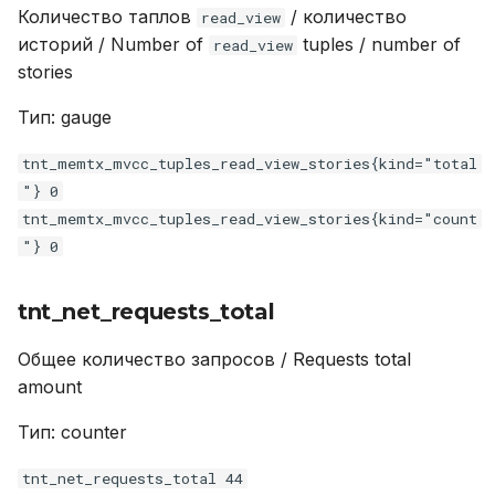
tnt_info_uptime
Количество таплов
/ количество
read_view
историй / Number of
tuples / number of
read_view
tnt_slab_items_size
stories
tnt_vinyl_regulator_blocked_writers
Тип: gauge
tnt_memtx_mvcc_tuples_read_view_stories{kind="total
lj_gc_udatanum
"} 0
tnt_memtx_mvcc_tuples_read_view_stories{kind="count
tnt_memtx_mvcc_tuples_read_view_retained
"} 0
lj_gc_tabnum
tnt_net_requests_total
lj_gc_steps_atomic_total
Общее количество запросов / Requests total
tnt_space_total_bsize
amount
Тип: counter
lj_gc_memory
tnt_net_requests_total 44
tnt_memtx_mvcc_conflicts