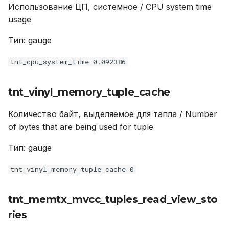
tnt_vinyl_regulator_dump_bandwidth
Использование ЦП, системное / CPU system time
usage
tnt_stats_op_total
Тип: gauge
tnt_vinyl_scheduler_dump_time
tnt_cpu_system_time 0.092386
tnt_vinyl_memory_bloom_filter
tnt_vinyl_memory_tuple_cache
tnt_election_leader
Количество байт, выделяемое для тапла / Number
of bytes that are being used for tuple
tnt_fiber_csw
Тип: gauge
tnt_slab_quota_size
tnt_vinyl_memory_tuple_cache 0
tnt_slab_arena_size
tnt_memtx_mvcc_tuples_read_view_sto
tnt_vinyl_tx_commit
ries