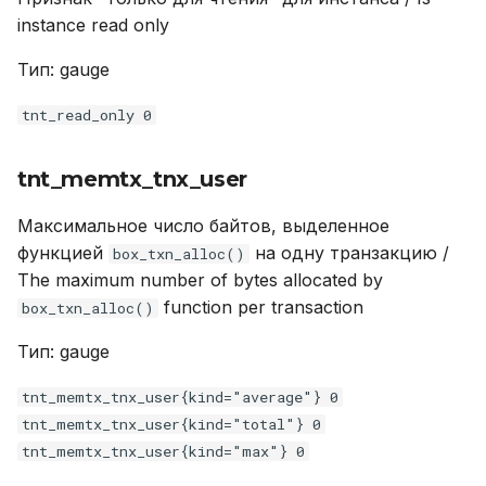
instance read only
tnt_net_connections_current
Тип: gauge
tnt_net_per_thread_requests_current
tnt_read_only 0
tnt_net_per_thread_requests_total
tnt_memtx_tnx_user
tnt_info_memory_net
Максимальное число байтов, выделенное
функцией
на одну транзакцию /
box_txn_alloc()
lj_gc_cdatanum
The maximum number of bytes allocated by
function per transaction
box_txn_alloc()
tnt_net_per_thread_connections_total
Тип: gauge
tnt_vinyl_regulator_dump_watermark
tnt_memtx_tnx_user{kind="average"} 0
tnt_memtx_mvcc_tuples_used_stories
tnt_memtx_tnx_user{kind="total"} 0
tnt_memtx_tnx_user{kind="max"} 0
tnt_fiber_memused