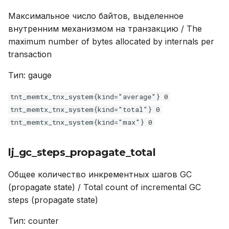
Максимальное число байтов, выделенное
внутренним механизмом на транзакцию / The
maximum number of bytes allocated by internals per
transaction
Тип: gauge
tnt_memtx_tnx_system{kind="average"} 0
tnt_memtx_tnx_system{kind="total"} 0
tnt_memtx_tnx_system{kind="max"} 0
lj_gc_steps_propagate_total
Общее количество инкрементных шагов GC
(propagate state) / Total count of incremental GC
steps (propagate state)
Тип: counter