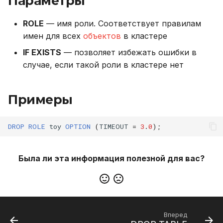
Параметры
версионирования
LIKE
и
Резервное копирование
Описание системных
Внешний модуль аудита
ROLE
— имя роли. Соответствует правилам
я
таблиц
LOWER
имен для всех
объектов
в кластере
Управление доступом
п
Интерфейс RPC API
SUBSTR
IF EXISTS
— позволяет избежать ошибки в
о
Аутентификация с
случае, если такой роли в кластере нет
помощью LDAP/LDAPS
Файберы, потоки и
SUBSTRING
и
многозадачность
Примеры
с
Включение протокола
TRIM
SSL
Механизм плагинов
к
UPPER
DROP
ROLE
toy
OPTION
(
TIMEOUT
=
3
.
0
);
а
Использование журнала
аудита
Дата и время
Была ли эта информация полезной для вас?
Рекомендации по
Системные функции
сайзингу
Настройка Systemd
Вперед