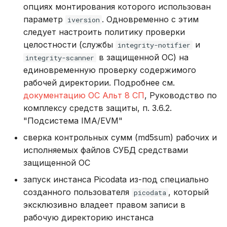
опциях монтирования которого использован
параметр
. Одновременно с этим
iversion
следует настроить политику проверки
целостности (службы
и
integrity-notifier
в защищенной ОС) на
integrity-scanner
единовременную проверку содержимого
рабочей директории. Подробнее см.
документацию ОС Альт 8 СП
, Руководство по
комплексу средств защиты, п. 3.6.2.
"Подсистема IMA/EVM"
сверка контрольных сумм (md5sum) рабочих и
исполняемых файлов СУБД средствами
защищенной ОС
запуск инстанса Picodata из-под специально
созданного пользователя
, который
picodata
эксклюзивно владеет правом записи в
рабочую директорию инстанса