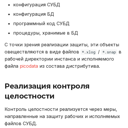
версионирования
Переменные,
Именование объектов
и
конфигурация СУБД
Резервное копирование
используемые в роли
Блокирование доступа
Описание системных
Внешний модуль аудита
конфигурация БД
я
Ansible
таблиц
Типы данных
Управление доступом
программный код СУБД
п
Справочник метрик
Интерфейс RPC API
Параметризованные
процедуры, хранимые в БД
о
Аутентификация с
запросы
помощью LDAP/LDAPS
Справочник настроек
Файберы, потоки и
С точки зрения реализации защиты, эти объекты
и
многозадачность
Совместимость с ANSI
овеществляются в виде файлов
/
в
*.xlog
*.snap
с
Включение протокола
Ограничения
рабочей директории инстанса и исполняемого
SSL
Механизм плагинов
Тестовые таблицы
файла
picodata
из состава дистрибутива.
к
а
Использование журнала
Команды
Реализация контроля
аудита
Использование
целостности
Рекомендации по
сайзингу
Функции и выражения
Контроль целостности реализуется через меры,
направленные на защиту рабочих и исполняемых
Настройка Systemd
файлов СУБД.