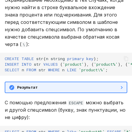
Экранирование необходимо в тех случаях, когда
нужно найти в строке буквальное вхождение
знака процента или подчеркивания. Для этого
перед соответствующим символом в шаблоне
нужно добавить спецсимвол. По умолчанию в
качестве спецсимвола выбрана обратная косая
черта (
):
\
CREATE
TABLE
str
(
n
string
primary
key
);
INSERT
INTO
str
VALUES
(
'product'
),
(
'product%'
),
(
'
SELECT
n
FROM
str
WHERE
n
LIKE
'product\%'
;
Результат
C помощью предложения
можно выбрать
ESCAPE
и другой спецсимвол (букву, знак пунктуации, но
не цифру):
SELECT
n
FROM
str
WHERE
n
like
'product*%'
ESCAPE
'*'