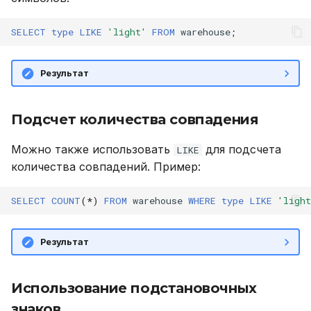
Устранение неполадок
DROP ROLE
SELECT
type
LIKE
'light'
FROM
warehouse
;
DROP TABLE
Результат
DROP USER
Подсчет количества совпадения
EXPLAIN
Можно также использовать
для подсчета
LIKE
GRANT
количества совпадений. Пример:
INSERT
SELECT
COUNT
(
*
)
FROM
warehouse
WHERE
type
LIKE
'light
REVOKE
Результат
SELECT
Использование подстановочных
TRUNCATE TABLE
знаков