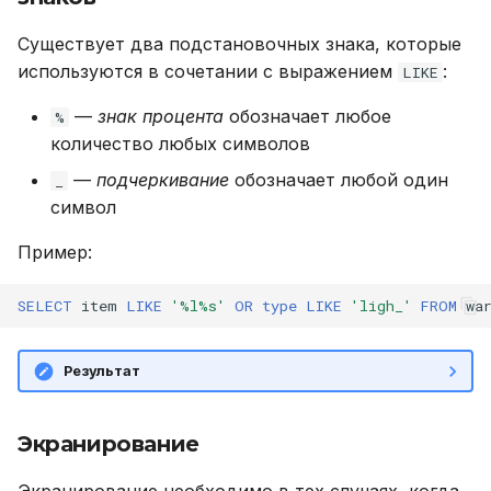
UPDATE
Существует два подстановочных знака, которые
используются в сочетании с выражением
:
VALUES
LIKE
—
знак процента
обозначает любое
%
количество любых символов
—
подчеркивание
обозначает любой один
_
символ
Пример:
SELECT
item
LIKE
'%l%s'
OR
type
LIKE
'ligh_'
FROM
wa
Результат
Экранирование