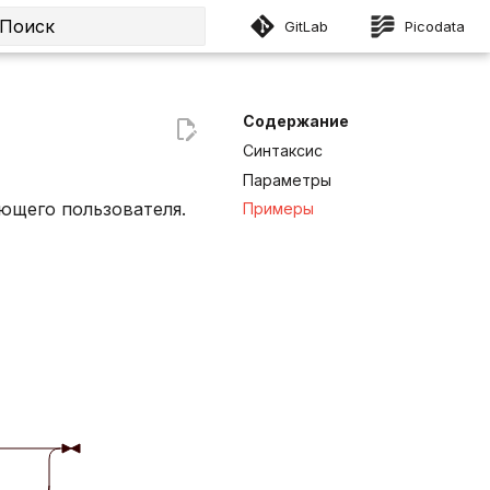
GitLab
Picodata
Инициализация поиска
Содержание
Синтаксис
Параметры
ющего пользователя.
Примеры