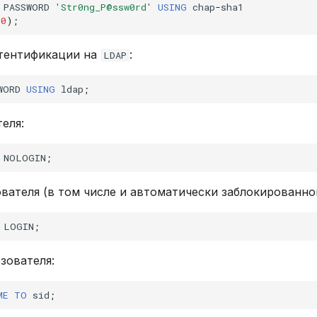
PASSWORD
'Str0ng_P@ssw0rd'
USING
chap
-
sha1
.
0
);
тентификации на
:
LDAP
WORD
USING
ldap
;
еля:
NOLOGIN
;
вателя (в том числе и автоматически заблокированног
LOGIN
;
зователя:
ME
TO
sid
;