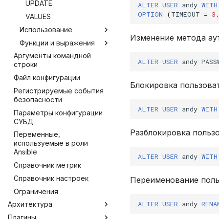
UPDATE
ALTER
USER
andy
WITH
OPTION
(
TIMEOUT
=
3
VALUES
Использование
Изменение метода ау
Функции и выражения
Общие табличные
выражения
Аргументы командной
Встроенные оконные
ALTER
USER
andy
PASS
строки
Оконные функции
функции
Файл конфигурации
Соединение таблиц
Агрегатные функции
Блокировка пользоват
Регистрируемые события
CASE
безопасности
CAST
ALTER
USER
andy
WITH
Параметры конфигурации
COALESCE
СУБД
ILIKE
Разблокировка пользо
Переменные,
LIKE
используемые в роли
Ansible
LOWER
ALTER
USER
andy
WITH
Справочник метрик
SUBSTR
Справочник настроек
Переименование поль
SUBSTRING
Ограничения
TRIM
ALTER
USER
andy
RENA
Архитектура
UPPER
Плагины
Распределенный SQL