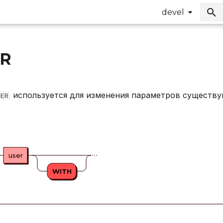
devel
ER
используется для изменения параметров существу
SER
user
WITH