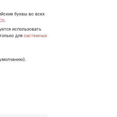
йские буквы во всех
II
.
буется использовать
 только для
системных
умолчанию).