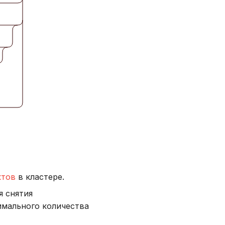
ктов
в кластере.
я снятия
имального количества