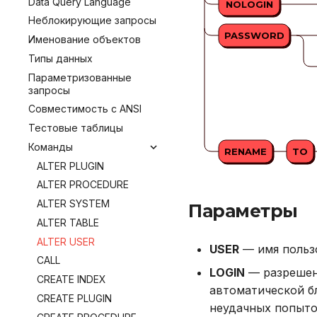
Data Query Language
Мониторинг
NOLOGIN
JDBC
Неблокирующие запросы
Резервное копирование
Go
PASSWORD
Именование объектов
Управление доступом
Типы данных
Аутентификация с помощью
LDAP/LDAPS
Параметризованные
запросы
Включение протокола SSL
Совместимость с ANSI
Использование журнала
аудита
Тестовые таблицы
Рекомендации по сайзингу
Команды
RENAME
TO
Настройка Systemd
ALTER PLUGIN
Устранение неполадок
ALTER PROCEDURE
ALTER SYSTEM
Параметры
ALTER TABLE
ALTER USER
USER
— имя пользо
CALL
LOGIN
— разрешени
CREATE INDEX
автоматической б
CREATE PLUGIN
неудачных попыто