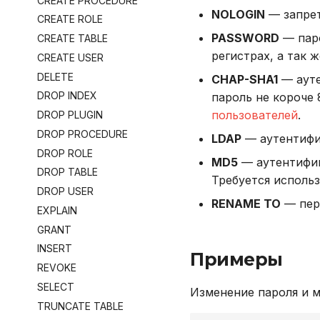
CREATE PROCEDURE
NOLOGIN
— запрет
CREATE ROLE
PASSWORD
— паро
CREATE TABLE
регистрах, а так 
CREATE USER
DELETE
CHAP-SHA1
— ауте
DROP INDEX
пароль не короче
пользователей
.
DROP PLUGIN
DROP PROCEDURE
LDAP
— аутентифи
DROP ROLE
MD5
— аутентифи
DROP TABLE
Требуется использ
DROP USER
RENAME TO
— пер
EXPLAIN
GRANT
INSERT
Примеры
REVOKE
SELECT
Изменение пароля и 
TRUNCATE TABLE