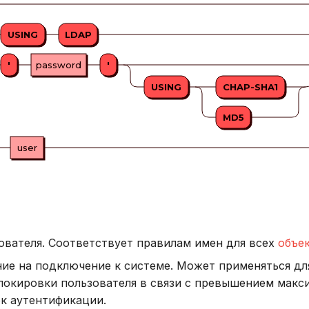
USING
LDAP
'
password
'
USING
CHAP-SHA1
MD5
user
вателя. Соответствует правилам имен для всех
объе
е на подключение к системе. Может применяться дл
локировки пользователя в связи с превышением макс
к аутентификации.