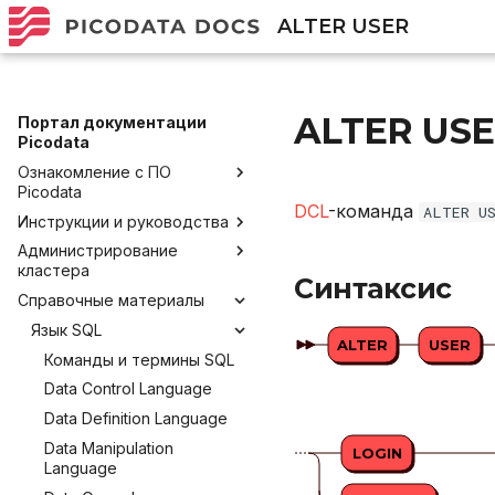
ALTER USER
ALTER US
Портал документации
Picodata
Ознакомление с ПО
Picodata
DCL
-команда
ALTER U
Инструкции и руководства
Общее описание продукта
Администрирование
Преимущества Picodata
Установка Picodata
кластера
Глоссарий
Запуск и развертывание
Синтаксис
Справочные материалы
Развертывание кластера
Обратная связь и
Начало работы
Запуск Picodata
через Ansible
получение помощи
Язык SQL
Разработка приложений
Создание кластера
Подключение и работа в
ALTER
USER
Picodata в Kubernetes
Лицензирование
консоли
Команды и термины SQL
Добавление узлов
Создание плагина
Управление кластером в
Политика версионирования
Подключение через
Data Control Language
Удаление узлов
Управление плагинами
промышленной среде с
DBeaver
Data Definition Language
ограниченными
Внешние коннекторы
Работа с данными SQL
привилегиями
Data Manipulation
LOGIN
Список коннекторов
Работа в веб-интерфейсе
Language
Конфигурирование
Java