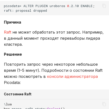
Проблема уязвимости
версионирования
Переменные,
Именование объектов
и
picodata>
ALTER
PLUGIN
uroboros
0
.2.10
ENABLE
;
кластера из-за указания
используемые в роли
Описание системных
Внешний модуль аудита
raft:
proposal
я
одного инстанса в
Ansible
таблиц
Типы данных
instance.peer
п
Причина
Справочник метрик
Интерфейс RPC API
Параметризованные
о
запросы
Raft
не может обработать этот запрос. Например,
Справочник настроек
Файберы, потоки и
в данный момент проходят перевыборы лидера
и
многозадачность
Совместимость с ANSI
кластера.
с
Ограничения
Решение
Механизм плагинов
Тестовые таблицы
к
Повторить запрос через некоторое небольшое
а
Команды
время (1–5 минут). Подробности о состоянии Raft
можно посмотреть в
консоли администратора
Использование
Picodata:
Функции и выражения
Состояние Raft
\
lua
box
.
space
.
_raft_state
:
fselect
()