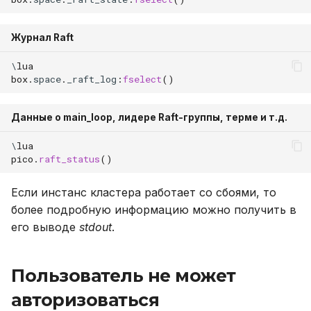
Журнал Raft
\
lua
box
.
space
.
_raft_log
:
fselect
()
Данные о main_loop, лидере Raft-группы, терме и т.д.
\
lua
pico
.
raft_status
()
Если инстанс кластера работает со сбоями, то
более подробную информацию можно получить в
его выводе
stdout
.
Пользователь не может
авторизоваться