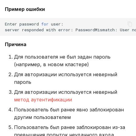
Пример ошибки
Enter
password
for
user:

server
responded
with
error:
PasswordMismatch:
User
n
Причина
Для пользователя не был задан пароль
(например, в новом кластере)
Для авторизации используется неверный
пароль
Для авторизации используется неверный
метод аутентификации
Пользователь был ранее явно заблокирован
другим пользователем
Пользователь был ранее заблокирован из-за
превышения попыток неудачного входа