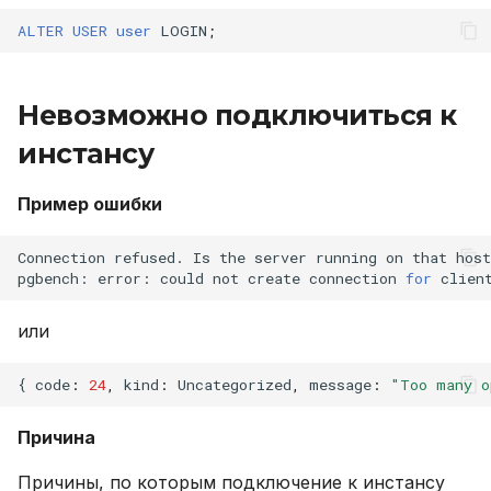
ALTER
USER
user
LOGIN
;
Невозможно подключиться к
инстансу
Пример ошибки
Connection
refused.
Is
the
server
running
on
that
host
pgbench:
error:
could
not
create
connection
for
clien
или
{
code
:
24
,
kind
:
Uncategorized
,
message
:
"Too many o
Причина
Причины, по которым подключение к инстансу