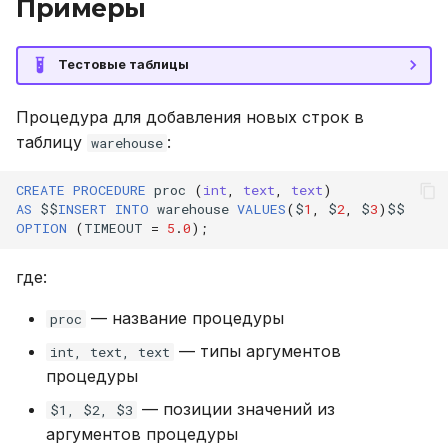
Примеры
Тестовые таблицы
Процедура для добавления новых строк в
таблицу
:
warehouse
CREATE
PROCEDURE
proc
(
int
,
text
,
text
)
AS
$$
INSERT
INTO
warehouse
VALUES
(
$
1
,
$
2
,
$
3
)
$$
OPTION
(
TIMEOUT
=
5
.
0
);
где:
— название процедуры
proc
— типы аргументов
int, text, text
процедуры
— позиции значений из
$1, $2, $3
аргументов процедуры