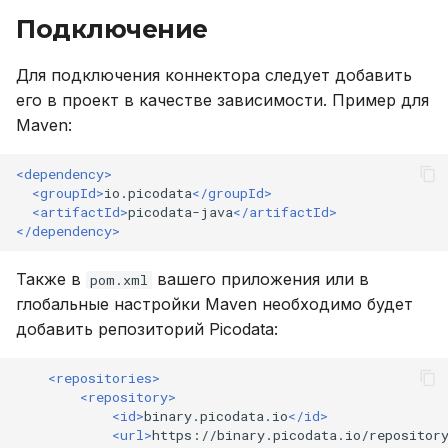
версионирования
Переменные,
Именование объектов
и
Подключение
Резервное копирование
используемые в роли
Описание системных
Внешний модуль аудита
я
Ansible
таблиц
Типы данных
Для подключения коннектора следует добавить
Управление доступом
п
его в проект в качестве зависимости. Пример для
Справочник метрик
Интерфейс RPC API
Параметризованные
о
Maven:
Аутентификация с
запросы
помощью LDAP/LDAPS
Справочник настроек
Файберы, потоки и
и
<dependency>
многозадачность
Совместимость с ANSI
<groupId>
io.picodata
</groupId>
с
Включение протокола
Ограничения
<artifactId>
picodata-java
</artifactId>
SSL
Механизм плагинов
Тестовые таблицы
</dependency>
к
а
Использование журнала
Команды
Также в
вашего приложения или в
pom.xml
аудита
глобальные настройки Maven необходимо будет
Использование
добавить репозиторий Picodata:
Рекомендации по
сайзингу
Функции и выражения
<repositories>
<repository>
<id>
binary.picodata.io
</id>
Настройка Systemd
<url>
https://binary.picodata.io/repositor