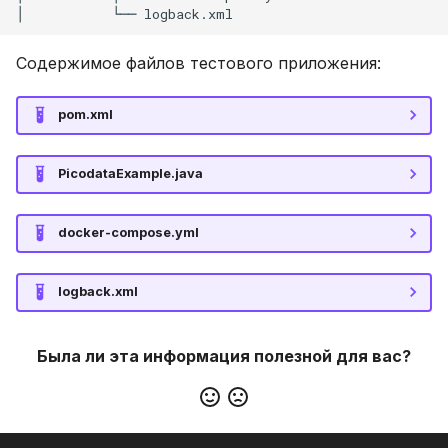
│           └── logback.xml
Содержимое файлов тестового приложения:
pom.xml
PicodataExample.java
docker-compose.yml
logback.xml
Была ли эта информация полезной для вас?