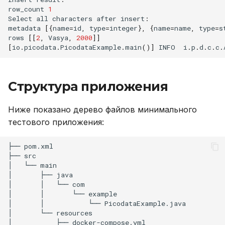
row_count
1
Select
all
characters
after
insert
:
metadata
[{
name
=
id
,
type
=
integer
},
{
name
=
name
,
type
=
s
rows
[[
2
,
Vasya
,
2000
]]
[
io
.
picodata
.
PicodataExample
.
main
()]
INFO
i
.
p
.
d
.
c
.
c
.
Структура приложения
Ниже показано дерево файлов минимального
тестового приложения:
├── pom.xml
├── src
│   └── main
│       ├── java
│       │   └── com
│       │       └── example
│       │           └── PicodataExample.java
│       └── resources
│           ├── docker-compose.yml