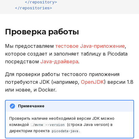
</repository>
Устранение неполадок
</repositories>
Проверка работы
Мы предоставляем
тестовое Java-приложение
,
которое создает и заполняет таблицу в Picodata
посредством
Java-драйвера
.
Для проверки работы тестового приложения
потребуются JDK (например,
OpenJDK
) версии 1.8
или новее, и Docker.
Примечание
Проверить наличие необходимой версии JDK можно
командой
(строка Java version) в
./mvnw --version
директории проекта
.
picodata-java