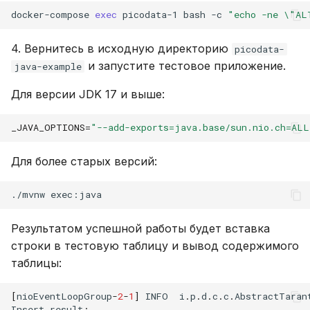
docker-compose
exec
picodata-1
bash
-c
"echo -ne \"AL
4. Вернитесь в исходную директорию
picodata-
и запустите тестовое приложение.
java-example
Для версии JDK 17 и выше:
_JAVA_OPTIONS
=
"--add-exports=java.base/sun.nio.ch=ALL
Для более старых версий:
./mvnw
Результатом успешной работы будет вставка
строки в тестовую таблицу и вывод содержимого
таблицы:
[
nioEventLoopGroup
-
2
-
1
]
INFO
i
.
p
.
d
.
c
.
c
.
AbstractTaran
Insert
result
: