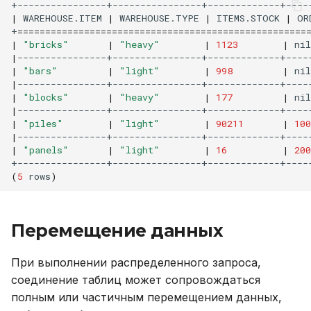
|
WAREHOUSE.ITEM
|
WAREHOUSE.TYPE
|
ITEMS.STOCK
|
OR
+
====================================================
|
"bricks"
|
"heavy"
|
1123
|
nil
|
----------------+----------------+-------------+----
|
"bars"
|
"light"
|
998
|
nil
|
----------------+----------------+-------------+----
|
"blocks"
|
"heavy"
|
177
|
nil
|
----------------+----------------+-------------+----
|
"piles"
|
"light"
|
90211
|
100
|
----------------+----------------+-------------+----
|
"panels"
|
"light"
|
16
|
200
(
5
rows
)
Перемещение данных
При выполнении распределенного запроса,
соединение таблиц может сопровождаться
полным или частичным перемещением данных,