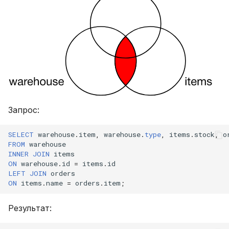
Запрос:
SELECT
warehouse
.
item
,
warehouse
.
type
,
items
.
stock
,
o
FROM
warehouse
INNER
JOIN
items
ON
warehouse
.
id
=
items
.
id
LEFT
JOIN
orders
ON
items
.
name
=
orders
.
item
;
Результат: