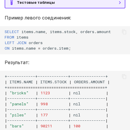
Тестовые таблицы
Пример левого соединения:
SELECT
items
.
name
,
items
.
stock
,
orders
.
amount
FROM
items
LEFT
JOIN
orders
ON
items
.
name
=
orders
.
item
;
Результат:
|
ITEMS.NAME
|
ITEMS.STOCK
|
ORDERS.AMOUNT
|
+
==========================================
|
"bricks"
|
1123
|
nil
|
|
------------+-------------+---------------
|
|
"panels"
|
998
|
nil
|
|
------------+-------------+---------------
|
|
"piles"
|
177
|
nil
|
|
------------+-------------+---------------
|
|
"bars"
|
90211
|
100
|