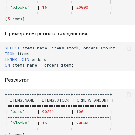
|
------------+-------------+---------------
|
|
"blocks"
|
16
|
20000
|
(
5
rows
)
Пример внутреннего соединения:
SELECT
items
.
name
,
items
.
stock
,
orders
.
amount
FROM
items
INNER
JOIN
orders
ON
items
.
name
=
orders
.
item
;
Результат:
|
ITEMS.NAME
|
ITEMS.STOCK
|
ORDERS.AMOUNT
|
+
==========================================
|
"bars"
|
90211
|
100
|
|
------------+-------------+---------------
|
|
"blocks"
|
16
|
20000
|
(
2
rows
)