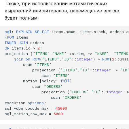
Также, при использовании математических
выражений или литералов, перемещение всегда
будет полным:
sql
>
EXPLAIN
SELECT
items
.
name
,
items
.
stock
,
orders
.
a
FROM
items
INNER
JOIN
orders
ON
items
.
id
>
2
;
projection
(
"ITEMS"
.
"NAME"
::
string
->
"NAME"
,
"ITEMS
join
on
ROW
(
"ITEMS"
.
"ID"
::
integer
)
>
ROW
(
2
::
unsi
scan
"ITEMS"
projection
(
"ITEMS"
.
"ID"
::
integer
->
"ID
scan
"ITEMS"
motion
[
policy
:
full
]
scan
"ORDERS"
projection
(
"ORDERS"
.
"ID"
::
integer
-
scan
"ORDERS"
execution
options
:
sql_vdbe_opcode_max
=
45000
sql_motion_row_max
=
5000