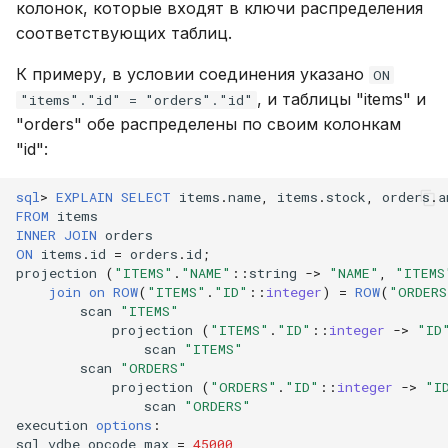
колонок, которые входят в ключи распределения
соответствующих таблиц.
К примеру, в условии соединения указано
ON
, и таблицы "items" и
"items"."id" = "orders"."id"
"orders" обе распределены по своим колонкам
"id":
sql
>
EXPLAIN
SELECT
items
.
name
,
items
.
stock
,
orders
.
a
FROM
items
INNER
JOIN
orders
ON
items
.
id
=
orders
.
id
;
projection
(
"ITEMS"
.
"NAME"
::
string
->
"NAME"
,
"ITEMS
join
on
ROW
(
"ITEMS"
.
"ID"
::
integer
)
=
ROW
(
"ORDERS
scan
"ITEMS"
projection
(
"ITEMS"
.
"ID"
::
integer
->
"ID
scan
"ITEMS"
scan
"ORDERS"
projection
(
"ORDERS"
.
"ID"
::
integer
->
"I
scan
"ORDERS"
execution
options
:
sql_vdbe_opcode_max
=
45000