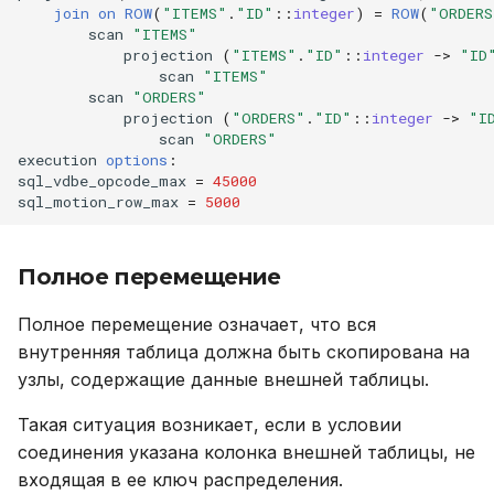
join
on
ROW
(
"ITEMS"
.
"ID"
::
integer
)
=
ROW
(
"ORDERS
scan
"ITEMS"
projection
(
"ITEMS"
.
"ID"
::
integer
->
"ID
scan
"ITEMS"
scan
"ORDERS"
projection
(
"ORDERS"
.
"ID"
::
integer
->
"I
scan
"ORDERS"
execution
options
:
sql_vdbe_opcode_max
=
45000
sql_motion_row_max
=
5000
Полное перемещение
Полное перемещение означает, что вся
внутренняя таблица должна быть скопирована на
узлы, содержащие данные внешней таблицы.
Такая ситуация возникает, если в условии
соединения указана колонка внешней таблицы, не
входящая в ее ключ распределения.