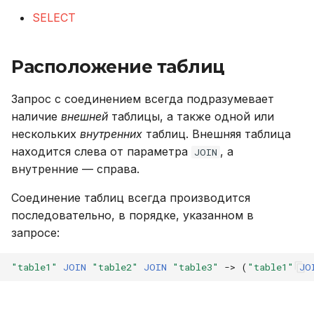
версионирования
соединения
LIKE
и
SELECT
Резервное копирование
Описание системных
CREATE PLUGIN
Внешний модуль аудита
я
таблиц
Перемещение данных
LOWER
Управление доступом
CREATE PROCEDURE
п
Расположение таблиц
Интерфейс RPC API
SUBSTR
Отсутствие
о
Аутентификация с
перемещения
CREATE ROLE
Запрос с соединением всегда подразумевает
помощью LDAP/LDAPS
Файберы, потоки и
SUBSTRING
и
наличие
внешней
таблицы, а также одной или
многозадачность
Частичное
CREATE TABLE
нескольких
внутренних
таблиц. Внешняя таблица
с
Включение протокола
перемещение
TRIM
находится слева от параметра
, а
JOIN
SSL
Механизм плагинов
CREATE USER
к
внутренние — справа.
Полное перемещение
UPPER
а
Использование журнала
DELETE
Соединение таблиц всегда производится
аудита
Дата и время
последовательно, в порядке, указанном в
DROP INDEX
запросе:
Рекомендации по
Системные функции
сайзингу
DROP PLUGIN
"table1"
JOIN
"table2"
JOIN
"table3"
->
(
"table1"
JO
Настройка Systemd
DROP PROCEDURE