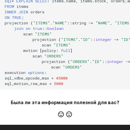
sql
>
EXPLAIN
SELECT
items
.
name
,
items
.
stock
,
orders
.
a
FROM
items
INNER
JOIN
orders
ON
TRUE
;
projection
(
"ITEMS"
.
"NAME"
::
string
->
"NAME"
,
"ITEMS
join
on
true
::
boolean
scan
"ITEMS"
projection
(
"ITEMS"
.
"ID"
::
integer
->
"ID
scan
"ITEMS"
motion
[
policy
:
full
]
scan
"ORDERS"
projection
(
"ORDERS"
.
"ID"
::
integer
-
scan
"ORDERS"
execution
options
:
sql_vdbe_opcode_max
=
45000
sql_motion_row_max
=
5000
Была ли эта информация полезной для вас?