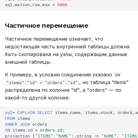
sql_motion_row_max
=
5000
Частичное перемещение
Частичное перемещение означает, что
недостающая часть внутренней таблицы должна
быть скопирована на узлы, содержащие данные
внешней таблицы.
К примеру, в условии соединения указано
ON
, но таблица "items"
"items"."id" = "orders"."id"
распределена по колонке "id", а "orders" — по
какой-то другой колонке:
sql
>
EXPLAIN
SELECT
items
.
name
,
items
.
stock
,
orders
.
a
FROM
items
INNER
JOIN
orders
ON
items
.
id
=
orders
.
id
;
projection
(
"ITEMS"
.
"NAME"
::
string
->
"NAME"
,
"ITEMS