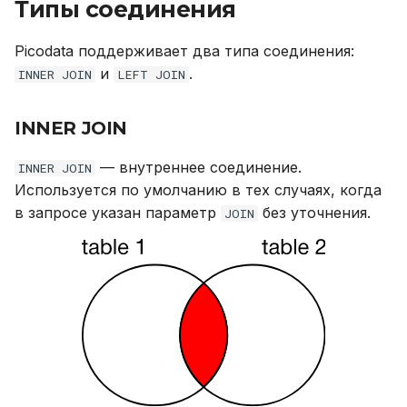
Типы соединения
Устранение неполадок
DROP ROLE
Picodata поддерживает два типа соединения:
DROP TABLE
и
.
INNER JOIN
LEFT JOIN
DROP USER
INNER JOIN
EXPLAIN
— внутреннее соединение.
INNER JOIN
Используется по умолчанию в тех случаях, когда
GRANT
в запросе указан параметр
без уточнения.
JOIN
INSERT
REVOKE
SELECT
TRUNCATE TABLE