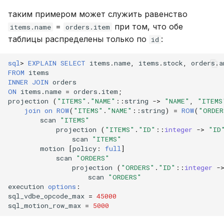
таким примером может служить равенство
=
при том, что обе
items.name
orders.item
таблицы распределены только по
:
id
sql
>
EXPLAIN
SELECT
items
.
name
,
items
.
stock
,
orders
.
a
FROM
items
INNER
JOIN
orders
ON
items
.
name
=
orders
.
item
;
projection
(
"ITEMS"
.
"NAME"
::
string
->
"NAME"
,
"ITEMS
join
on
ROW
(
"ITEMS"
.
"NAME"
::
string
)
=
ROW
(
"ORDER
scan
"ITEMS"
projection
(
"ITEMS"
.
"ID"
::
integer
->
"ID
scan
"ITEMS"
motion
[
policy
:
full
]
scan
"ORDERS"
projection
(
"ORDERS"
.
"ID"
::
integer
-
scan
"ORDERS"
execution
options
:
sql_vdbe_opcode_max
=
45000
sql_motion_row_max
=
5000