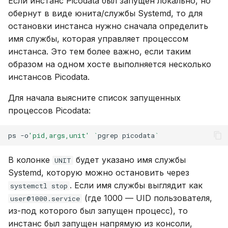
Если инстанс Picodata был запущен локально, но
обернут в виде юнита/службы Systemd, то для
остановки инстанса нужно сначала определить
имя службы, которая управляет процессом
инстанса. Это тем более важно, если таким
образом на одном хосте выполняется несколько
инстансов Picodata.
Для начала выясните список запущенных
процессов Picodata:
ps
-o
'pid,args,unit'
`
pgrep
picodata
`
В колонке
будет указано имя службы
UNIT
Systemd, которую можно остановить через
. Если имя службы выглядит как
systemctl stop
(где 1000 — UID пользователя,
user@1000.service
из-под которого был запущен процесс), то
инстанс был запущен напрямую из консоли,