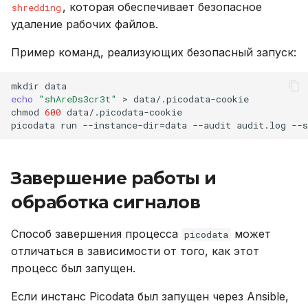
, которая обеспечивает безопасное
shredding
удаление рабочих файлов.
Пример команд, реализующих безопасный запуск:
mkdir
echo
"shAreDs3cr3t"
>
data/.picodata-cookie

chmod
600
data/.picodata-cookie

picodata
run
--instance-dir
=
data
--audit
audit.log
Завершение работы и
обработка сигналов
Способ завершения процесса
может
picodata
отличаться в зависимости от того, как этот
процесс был запущен.
Если инстанс Picodata был запущен через Ansible,