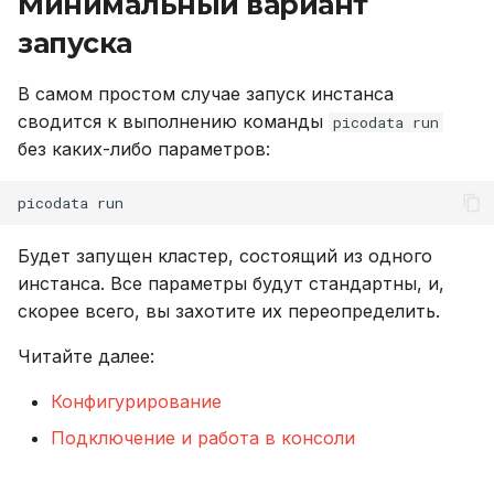
Минимальный вариант
версионирования
Переменные,
Именование объектов
и
Резервное копирование
используемые в роли
Описание системных
Внешний модуль аудита
запуска
я
Ansible
таблиц
Типы данных
Управление доступом
В самом простом случае запуск инстанса
п
Справочник метрик
Интерфейс RPC API
Параметризованные
сводится к выполнению команды
picodata run
о
Аутентификация с
запросы
без каких-либо параметров:
помощью LDAP/LDAPS
Справочник настроек
Файберы, потоки и
и
многозадачность
Совместимость с ANSI
picodata
с
Включение протокола
Ограничения
SSL
Механизм плагинов
Тестовые таблицы
к
Будет запущен кластер, состоящий из одного
инстанса. Все параметры будут стандартны, и,
а
Использование журнала
Команды
скорее всего, вы захотите их переопределить.
аудита
Читайте далее:
Использование
Рекомендации по
Конфигурирование
сайзингу
Функции и выражения
Подключение и работа в консоли
Настройка Systemd