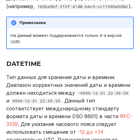
(например,
).
102be9bf-215f-4180-b4c9-cc11983e988d
Примечание
На данный момент поддерживается только 4-я версия
UUID.
DATETIME
Тип данных для хранения даты и времени.
Диапазон корректных значений даты и времени
должен находиться между
-9999-12-31 23:59:59
и
. Данный тип
9999-12-31 23:59:59
соответствует международному стандарту
формата даты и времени (ISO 8601) в части
RFC-
3339
. Для указания часового пояса следует
использовать смещение от
-12 до +14
относительно UTC. Допускается несколько