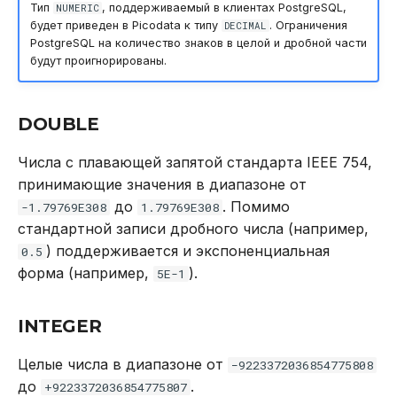
Тип
, поддерживаемый в клиентах PostgreSQL,
NUMERIC
REVOKE
будет приведен в Picodata к типу
. Ограничения
DECIMAL
PostgreSQL на количество знаков в целой и дробной части
SELECT
будут проигнорированы.
TRUNCATE TABLE
DOUBLE
UPDATE
Числа с плавающей запятой стандарта IEEE 754,
принимающие значения в диапазоне от
VALUES
до
. Помимо
-1.79769E308
1.79769E308
стандартной записи дробного числа (например,
) поддерживается и экспоненциальная
0.5
форма (например,
).
5E-1
INTEGER
Целые числа в диапазоне от
−9223372036854775808
до
.
+9223372036854775807