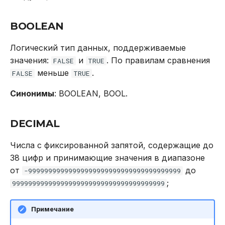
DROP INDEX
Использование журнала
BOOLEAN
аудита
DROP PLUGIN
Логический тип данных, поддерживаемые
Рекомендации по
значения:
и
. По правилам сравнения
DROP PROCEDURE
FALSE
TRUE
сайзингу
меньше
.
FALSE
TRUE
DROP ROLE
Синонимы
: BOOLEAN, BOOL.
Настройка Systemd
DROP TABLE
Устранение неполадок
DECIMAL
DROP USER
Числа с фиксированной запятой, содержащие до
38 цифр и принимающие значения в диапазоне
EXPLAIN
от
до
-99999999999999999999999999999999999999
;
99999999999999999999999999999999999999
GRANT
INSERT
Примечание