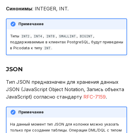
Синонимы
: INTEGER, INT.
Примечание
Типы
,
,
,
,
,
INT2
INT4
INT8
SMALLINT
BIGINT
поддерживаемые в клиентах PostgreSQL, будут приведены
в Picodata к типу
.
INT
JSON
Тип JSON предназначен для хранения данных
JSON (JavaScript Object Notation, Запись объекта
JavaScript) согласно стандарту
RFC-7159
.
Примечание
На данный момент тип JSON для колонки можно указать
только при создании таблицы. Операции DML/DQL с типом