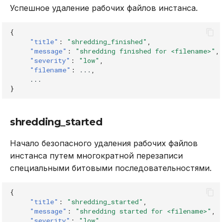
Успешное удаление рабочих файлов инстанса.
{
"title"
:
"shredding_finished"
,
"message"
:
"shredding finished for <filename>"
,
"severity"
:
"low"
,
"filename"
:
...
,
...
}
shredding_started
Начало безопасного удаления рабочих файлов
инстанса путем многократной перезаписи
специальными битовыми последовательностями.
{
"title"
:
"shredding_started"
,
"message"
:
"shredding started for <filename>"
,
"severity"
:
"low"
,