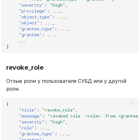
"severity"
:
"high"
,
"privilege"
:
...
,
"object_type"
:
...
,
"object"
:
...
,
"grantee_type"
:
...
,
"grantee"
:
...
,
...
}
revoke_role
Отзыв роли у пользователя СУБД или у другой
роли.
{
"title"
:
"revoke_role"
,
"message"
:
"revoked role `<role>` from <grantee
"severity"
:
"high"
,
"role"
:
...
,
"grantee_type"
:
...
,
"grantee"
:
...
,