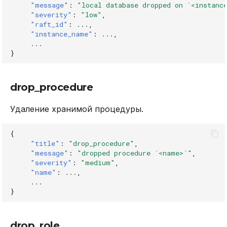
"message"
:
"local database dropped on `<instanc
"severity"
:
"low"
,
"raft_id"
:
...
,
"instance_name"
:
...
,
...
}
drop_procedure
Удаление хранимой процедуры.
{
"title"
:
"drop_procedure"
,
"message"
:
"dropped procedure `<name>`"
,
"severity"
:
"medium"
,
"name"
:
...
,
...
}
drop_role