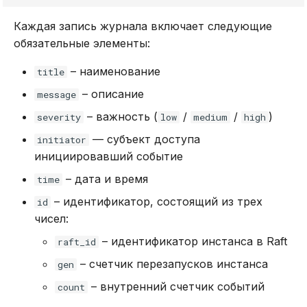
DROP INDEX
Каждая запись журнала включает следующие
Использование журнала
drop_local_db
обязательные элементы:
аудита
DROP PLUGIN
drop_procedure
– наименование
title
Рекомендации по
DROP PROCEDURE
– описание
message
сайзингу
drop_role
– важность (
/
/
)
DROP ROLE
severity
low
medium
high
Настройка Systemd
drop_table
— субъект доступа
initiator
DROP TABLE
инициировавший событие
Устранение неполадок
drop_user
– дата и время
time
DROP USER
expel_instance
– идентификатор, состоящий из трех
id
EXPLAIN
чисел:
grant_privilege
– идентификатор инстанса в Raft
raft_id
GRANT
– счетчик перезапусков инстанса
gen
grant_role
INSERT
– внутренний счетчик событий
count
init_audit