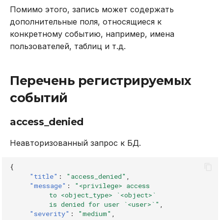
REVOKE
Помимо этого, запись может содержать
integrity_violation
дополнительные поля, относящиеся к
SELECT
конкретному событию, например, имена
join_instance
пользователей, таблиц и т.д.
TRUNCATE TABLE
local_shutdown
Перечень регистрируемых
UPDATE
local_startup
событий
VALUES
recover_local_db
access_denied
rename_procedure
Неавторизованный запрос к БД.
rename_user
{
"title"
:
"access_denied"
,
"message"
:
"<privilege> access
revoke_privilege
          to <object_type> `<object>`
          is denied for user `<user>`"
,
revoke_role
"severity"
:
"medium"
,