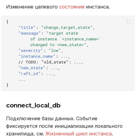
Изменение целевого
состояния
инстанса.
{
"title"
:
"change_target_state"
,
"message"
:
"target state
          of instance `<instance_name>`
          changed to <new_state>"
,
"severity"
:
"low"
,
"instance_name"
:
...
,
// TODO: "old_state": ...,
"new_state"
:
...
,
"raft_id"
:
...
,
...
}
connect_local_db
Подключение базы данных. Событие
фиксируется после инициализации локального
хранилища, см.
Жизненный цикл инстанса
.