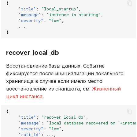
{
"title"
:
"local_startup"
,
"message"
:
"instance is starting"
,
"severity"
:
"low"
,
...
}
recover_local_db
Восстановление базы данных. Событие
фиксируется после инициализации локального
хранилища в случае если имело место
восстановление из снапшота, см.
Жизненный
цикл инстанса
.
{
"title"
:
"recover_local_db"
,
"message"
:
"local database recovered on `<insta
"severity"
:
"low"
,
"raft_id"
:
...
,