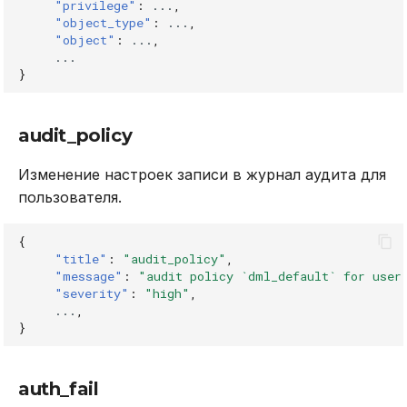
"privilege"
:
...
,
"object_type"
:
...
,
shredding_failed
"object"
:
...
,
...
}
shredding_finished
shredding_started
audit_policy
Изменение настроек записи в журнал аудита для
пользователя.
{
"title"
:
"audit_policy"
,
"message"
:
"audit policy `dml_default` for user
"severity"
:
"high"
,
...
,
}
auth_fail