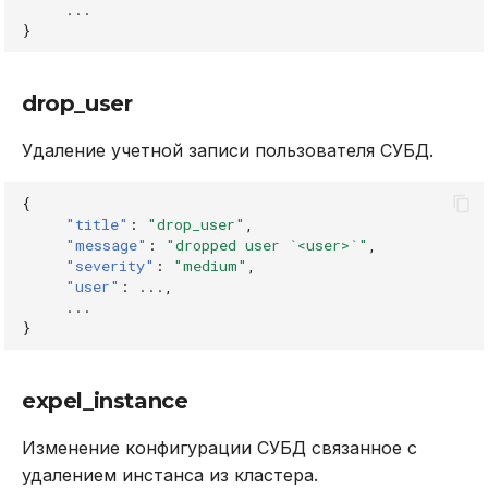
...
}
drop_user
Удаление учетной записи пользователя СУБД.
{
"title"
:
"drop_user"
,
"message"
:
"dropped user `<user>`"
,
"severity"
:
"medium"
,
"user"
:
...
,
...
}
expel_instance
Изменение конфигурации СУБД связанное с
удалением инстанса из кластера.