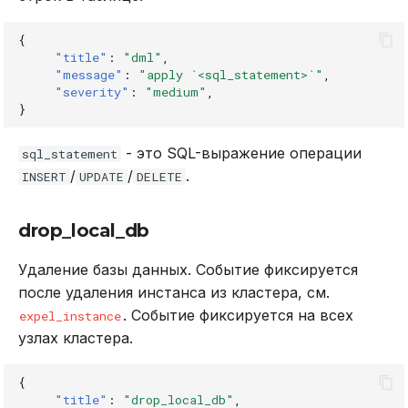
{
"title"
:
"dml"
,
"message"
:
"apply `<sql_statement>`"
,
"severity"
:
"medium"
,
}
- это SQL-выражение операции
sql_statement
/
/
.
INSERT
UPDATE
DELETE
drop_local_db
Удаление базы данных. Событие фиксируется
после удаления инстанса из кластера, см.
. Событие фиксируется на всех
expel_instance
узлах кластера.
{
"title"
:
"drop_local_db"
,