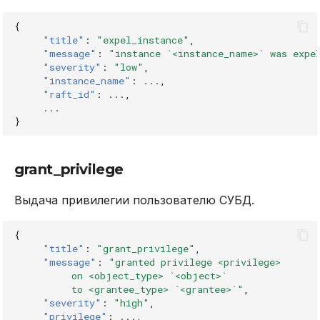
{
"title"
:
"expel_instance"
,
"message"
:
"instance `<instance_name>` was expe
"severity"
:
"low"
,
"instance_name"
:
...
,
"raft_id"
:
...
,
...
}
grant_privilege
Выдача привилегии пользователю СУБД.
{
"title"
:
"grant_privilege"
,
"message"
:
"granted privilege <privilege>
          on <object_type> `<object>`
          to <grantee_type> `<grantee>`"
,
"severity"
:
"high"
,
"privilege"
:
...
,