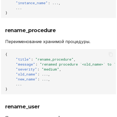
"instance_name"
:
...
,
...
}
rename_procedure
Переименование хранимой процедуры.
{
"title"
:
"rename_procedure"
,
"message"
:
"renamed procedure `<old_name>` to `
"severity"
:
"medium"
,
"old_name"
:
...
,
"new_name"
:
...
,
...
}
rename_user