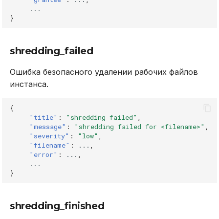
...
}
shredding_failed
Ошибка безопасного удалении рабочих файлов
инстанса.
{
"title"
:
"shredding_failed"
,
"message"
:
"shredding failed for <filename>"
,
"severity"
:
"low"
,
"filename"
:
...
,
"error"
:
...
,
...
}
shredding_finished