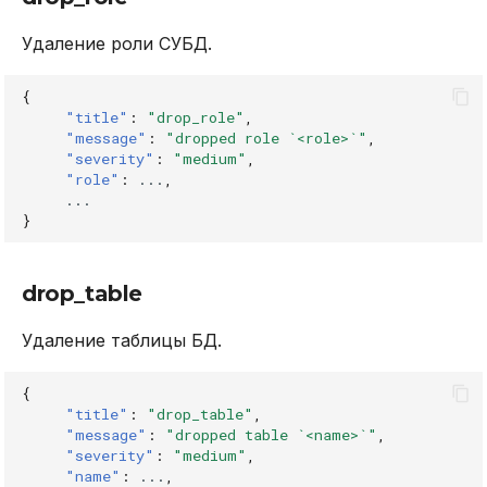
Удаление роли СУБД.
{
"title"
:
"drop_role"
,
"message"
:
"dropped role `<role>`"
,
"severity"
:
"medium"
,
"role"
:
...
,
...
}
drop_table
Удаление таблицы БД.
{
"title"
:
"drop_table"
,
"message"
:
"dropped table `<name>`"
,
"severity"
:
"medium"
,
"name"
:
...
,