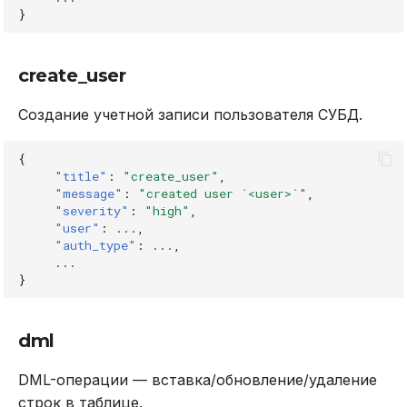
}
create_user
Создание учетной записи пользователя СУБД.
{
"title"
:
"create_user"
,
"message"
:
"created user `<user>`"
,
"severity"
:
"high"
,
"user"
:
...
,
"auth_type"
:
...
,
...
}
dml
DML-операции — вставка/обновление/удаление
строк в таблице.