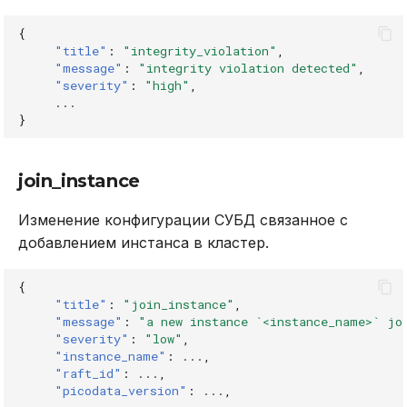
{
"title"
:
"integrity_violation"
,
"message"
:
"integrity violation detected"
,
"severity"
:
"high"
,
...
}
join_instance
Изменение конфигурации СУБД связанное с
добавлением инстанса в кластер.
{
"title"
:
"join_instance"
,
"message"
:
"a new instance `<instance_name>` jo
"severity"
:
"low"
,
"instance_name"
:
...
,
"raft_id"
:
...
,
"picodata_version"
:
...
,