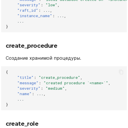
"severity"
:
"low"
,
"raft_id"
:
...
,
"instance_name"
:
...
,
...
}
create_procedure
Создание хранимой процедуры.
{
"title"
:
"create_procedure"
,
"message"
:
"created procedure `<name>`"
,
"severity"
:
"medium"
,
"name"
:
...
,
...
}
create_role