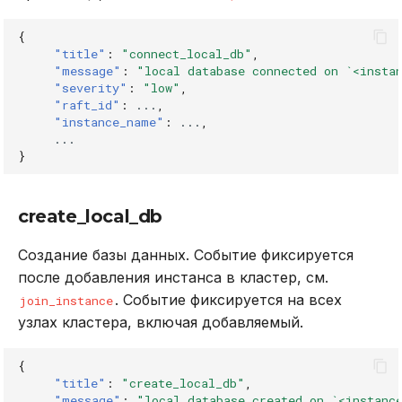
{
"title"
:
"connect_local_db"
,
"message"
:
"local database connected on `<insta
"severity"
:
"low"
,
"raft_id"
:
...
,
"instance_name"
:
...
,
...
}
create_local_db
Создание базы данных. Событие фиксируется
после добавления инстанса в кластер, см.
. Событие фиксируется на всех
join_instance
узлах кластера, включая добавляемый.
{
"title"
:
"create_local_db"
,
"message"
:
"local database created on `<instanc