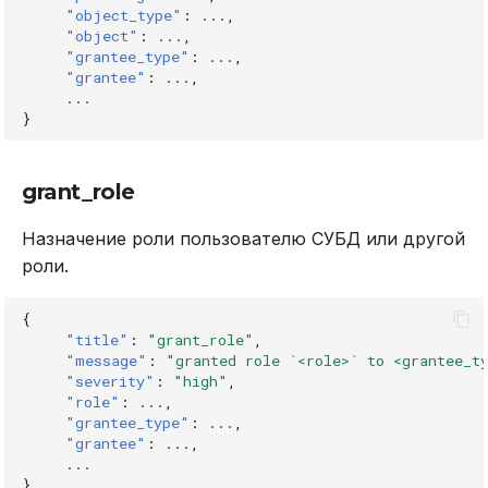
"object_type"
:
...
,
"object"
:
...
,
"grantee_type"
:
...
,
"grantee"
:
...
,
...
}
grant_role
Назначение роли пользователю СУБД или другой
роли.
{
"title"
:
"grant_role"
,
"message"
:
"granted role `<role>` to <grantee_t
"severity"
:
"high"
,
"role"
:
...
,
"grantee_type"
:
...
,
"grantee"
:
...
,
...
}