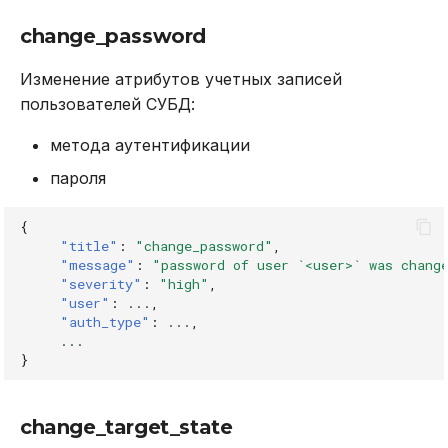
change_password
Изменение атрибутов учетных записей
пользователей СУБД:
метода аутентификации
пароля
{
"title"
:
"change_password"
,
"message"
:
"password of user `<user>` was chang
"severity"
:
"high"
,
"user"
:
...
,
"auth_type"
:
...
,
...
}
change_target_state