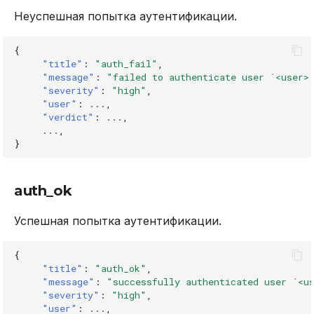
Неуспешная попытка аутентификации.
{
"title"
:
"auth_fail"
,
"message"
:
"failed to authenticate user `<user>
"severity"
:
"high"
,
"user"
:
...
,
"verdict"
:
...
,
...
,
}
auth_ok
Успешная попытка аутентификации.
{
"title"
:
"auth_ok"
,
"message"
:
"successfully authenticated user `<u
"severity"
:
"high"
,
"user"
:
...
,