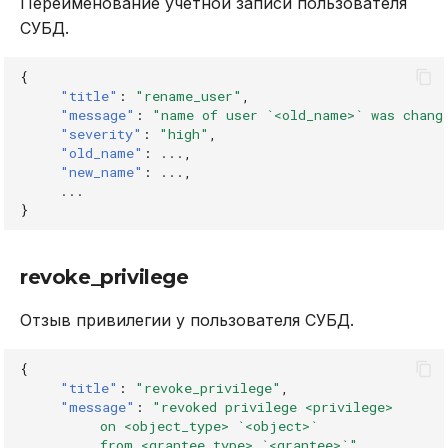
Переименование учетной записи пользователя
СУБД.
{
"title"
:
"rename_user"
,
"message"
:
"name of user `<old_name>` was chang
"severity"
:
"high"
,
"old_name"
:
...
,
"new_name"
:
...
,
...
}
revoke_privilege
Отзыв привилегии у пользователя СУБД.
{
"title"
:
"revoke_privilege"
,
"message"
:
"revoked privilege <privilege>
          on <object_type> `<object>`
          from <grantee_type> `<grantee>`"
,