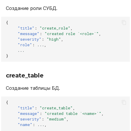
Создание роли СУБД.
{
"title"
:
"create_role"
,
"message"
:
"created role `<role>`"
,
"severity"
:
"high"
,
"role"
:
...
,
...
}
create_table
Создание таблицы БД.
{
"title"
:
"create_table"
,
"message"
:
"created table `<name>`"
,
"severity"
:
"medium"
,
"name"
:
...
,
...