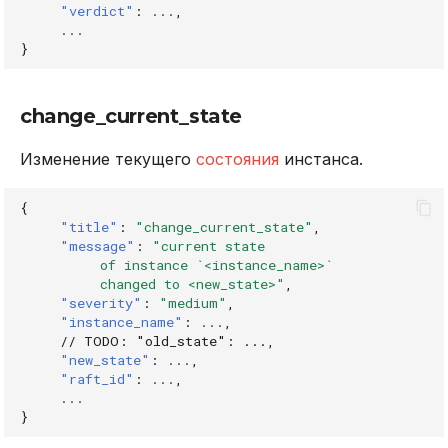
"verdict"
:
...
,
...
}
change_current_state
Изменение текущего
состояния
инстанса.
{
"title"
:
"change_current_state"
,
"message"
:
"current state
          of instance `<instance_name>`
          changed to <new_state>"
,
"severity"
:
"medium"
,
"instance_name"
:
...
,
// TODO: "old_state": ...,
"new_state"
:
...
,
"raft_id"
:
...
,
...
}