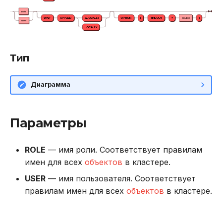
role
WAIT
APPLIED
GLOBALLY
OPTION
(
TIMEOUT
=
double
)
Использование журнала
user
LOCALLY
аудита
Тип
Рекомендации по
сайзингу
Диаграмма
Настройка Systemd
Устранение неполадок
Параметры
ROLE
— имя роли. Соответствует правилам
имен для всех
объектов
в кластере.
USER
— имя пользователя. Соответствует
правилам имен для всех
объектов
в кластере.