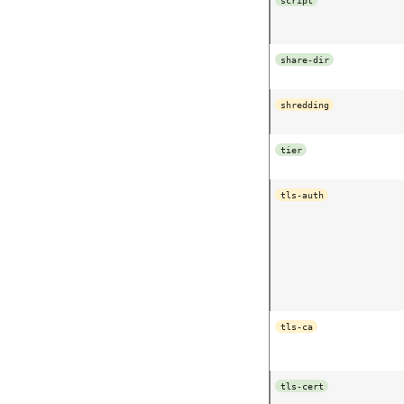
script
share-dir
shredding
tier
tls-auth
tls-ca
tls-cert