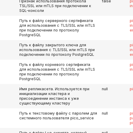
Признак использования протокола
false
p
TSL/SSL или mTLS при подключении к
i
SQL-консоли
Путь к файлу серверного сертификата
p
для использования с TLS/SSL или mTLS
i
при подключении по протоколу
e
PostgreSQL
Путь к файлу закрытого ключа для
p
использования с TLS/SSL или mTLS при
i
подключении по протоколу PostgreSQL
e
Путь к файлу корневого сертификата
p
для использования с TLS/SSL или mTLS
i
при подключении по протоколу
PostgreSQL
Имя репликасета. Используется при
null
p
инициализации кластера и
присоединении инстанса к уже
существующему кластеру
Путь к текстовому файлу с паролем для
null
p
системного пользователя pico_service
p
p
Путь к файлу Lua-скрипта, который
null
p