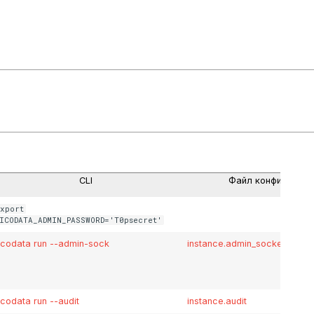
CLI
Файл конфигураци
xport
ICODATA_ADMIN_PASSWORD='T0psecret'
icodata run --admin-sock
instance.admin_socket
icodata run --audit
instance.audit