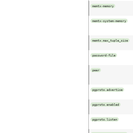
memtx-memory
memtx-system-memory
memtx.max_tuple_size
password-file
peer
pgproto.advertise
pgproto.enabled
pgproto.listen