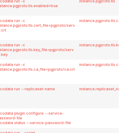
icodata run -c
instance.pgproto.tls
nstance.pgproto.tls.enabled=true
icodata run -c
instance.pgproto.tls.cert_file
nstance.pgproto.tls.cert_file=pgproto/serv
r.crt
icodata run -c
instance.pgproto.tls.key_file
nstance.pgproto.tls.key_file=pgproto/serv
r.key
icodata run -c
instance.pgproto.tls.ca_file
nstance.pgproto.tls.ca_file=pgproto/ca.crt
icodata run --replicaset-name
instance.replicaset_name
icodata plugin configure --service-
assword-file
icodata status --service-password-file
icodata run --script