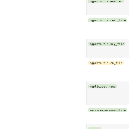
pgproto.tls.enabled
pgproto.tls.cert_file
pgproto.tls.key_file
pgproto.tls.ca_file
replicaset-name
service-password-file