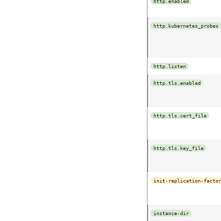
http.enabled
INSERT
REVOKE
http.kubernetes_probes
SELECT
TRUNCATE TABLE
UPDATE
http.listen
VALUES
http.tls.enabled
http.tls.cert_file
http.tls.key_file
init-replication-facto
instance-dir