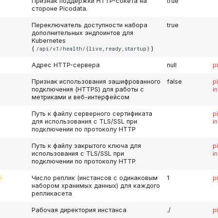
Признак поддержки HTTP-сокета на
true
стороне Picodata.
Переключатель доступности набора
true
дополнительных эндпоинтов для
Kubernetes
(
)
/api/v1/health/{live,ready,startup}
Адрес HTTP-сервера
null
p
Признак использования зашифрованного
false
p
подключения (HTTPS) для работы с
i
метриками и веб-интерфейсом
Путь к файлу серверного сертификата
p
для использования с TLS/SSL при
i
подключении по протоколу HTTP
Путь к файлу закрытого ключа для
p
использования с TLS/SSL при
i
подключении по протоколу HTTP
Число реплик (инстансов с одинаковым
1
p
r
набором хранимых данных) для каждого
репликасета
Рабочая директория инстанса
./
p