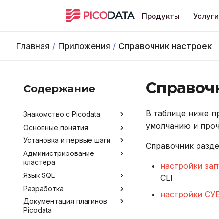
Продукты
Услуги
Главная
/
Приложения
/
Справочник настроек
Справоч
Содержание
В таблице ниже п
Знакомство с Picodata
умолчанию и проч
Основные понятия
Общее описание продукта
Установка и первые шаги
Преимущества Picodata
Типы таблиц
Справочник разде
Администрирование
Сценарии использования
Установка Picodata
кластера
Picodata
настройки зап
Запуск Picodata
Язык SQL
Обратная связь и
Конфигурирование
CLI
Создание кластера
получение помощи
Разработка
Мониторинг
Команды и термины SQL
Обзор методов
Развёртывание кластера
настройки СУ
Лицензирование
конфигурирования
Документация плагинов
через Kubernetes Operator
Развертывание кластера
Data Control Language
Инструментарий
Получение данных о
Picodata
Версионирование
через Ansible
разработчика
Аргументы командной
кластере
Добавление узлов
Data Definition Language
строки