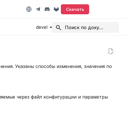
Скачать
devel
Начните печатать для поиска
нения. Указаны способы изменения, значения по
ляемые через файл конфигурации и параметры