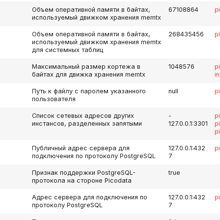
Объем оперативной памяти в байтах,
67108864
p
используемый движком хранения memtx
Объем оперативной памяти в байтах,
268435456
p
используемый движком хранения memtx
для системных таблиц
Максимальный размер кортежа в
1048576
p
байтах для движка хранения memtx
i
Путь к файлу с паролем указанного
null
p
пользователя
Список сетевых адресов других
-
p
инстансов, разделенных запятыми
127.0.0.1:3301
p
p
Публичный адрес сервера для
127.0.0.1:432
p
подключения по протоколу PostgreSQL
7
Признак поддержки PostgreSQL-
true
протокола на стороне Picodata
Адрес сервера для подключения по
127.0.0.1:432
p
протоколу PostgreSQL
7