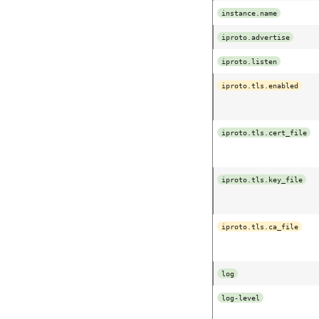
instance.name
iproto.advertise
iproto.listen
iproto.tls.enabled
iproto.tls.cert_file
iproto.tls.key_file
iproto.tls.ca_file
log
log-level