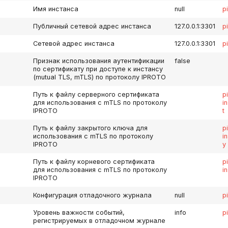
Имя инстанса
null
p
Публичный сетевой адрес инстанса
127.0.0.1:3301
p
Сетевой адрес инстанса
127.0.0.1:3301
p
Признак использования аутентификации
false
по сертификату при доступе к инстансу
(mutual TLS, mTLS) по протоколу IPROTO
Путь к файлу серверного сертификата
p
для использования с mTLS по протоколу
i
IPROTO
t
Путь к файлу закрытого ключа для
p
использования с mTLS по протоколу
i
IPROTO
y
Путь к файлу корневого сертификата
p
для использования с mTLS по протоколу
i
IPROTO
Конфигурация отладочного журнала
null
p
Уровень важности событий,
info
p
регистрируемых в отладочном журнале