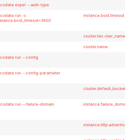
icodata expel --auth-type
icodata run -c
instance.boot.timeout
nstance.boot_timeout=3600
cluster.tier.<tier_name>.buck
cluster.name
icodata run --config
icodata run --config-parameter
cluster.default_bucket_count
icodata run --failure-domain
instance.failure_domain
instance.http.advertise