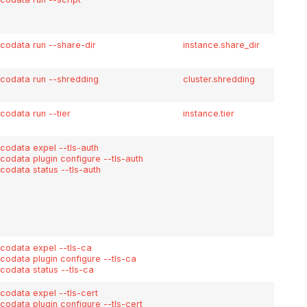
icodata run --share-dir
instance.share_dir
icodata run --shredding
cluster.shredding
icodata run --tier
instance.tier
icodata expel --tls-auth
icodata plugin configure --tls-auth
icodata status --tls-auth
icodata expel --tls-ca
icodata plugin configure --tls-ca
icodata status --tls-ca
icodata expel --tls-cert
icodata plugin configure --tls-cert