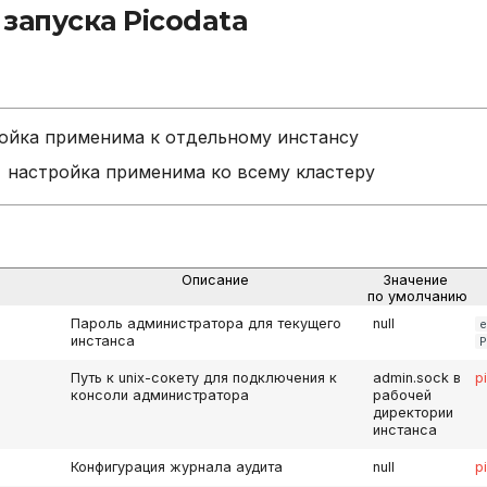
запуска Picodata
ойка применима к отдельному инстансу
настройка применима ко всему кластеру
Описание
Значение
по умолчанию
Пароль администратора для текущего
null
e
инстанса
P
Путь к unix-сокету для подключения к
admin.sock в
p
консоли администратора
рабочей
директории
инстанса
Конфигурация журнала аудита
null
p