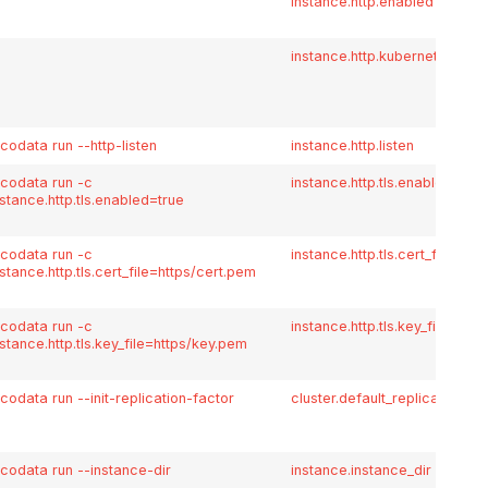
instance.http.enabled
instance.http.kubernetes_pr
icodata run --http-listen
instance.http.listen
icodata run -c
instance.http.tls.enabled
nstance.http.tls.enabled=true
icodata run -c
instance.http.tls.cert_file
nstance.http.tls.cert_file=https/cert.pem
icodata run -c
instance.http.tls.key_file
nstance.http.tls.key_file=https/key.pem
icodata run --init-replication-factor
cluster.default_replication_fa
icodata run --instance-dir
instance.instance_dir