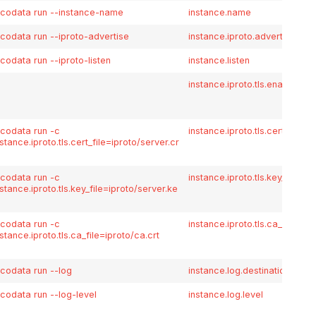
icodata run --instance-name
instance.name
icodata run --iproto-advertise
instance.iproto.advertise
icodata run --iproto-listen
instance.listen
instance.iproto.tls.enabled
icodata run -c
instance.iproto.tls.cert_file
nstance.iproto.tls.cert_file=iproto/server.cr
icodata run -c
instance.iproto.tls.key_file
nstance.iproto.tls.key_file=iproto/server.ke
icodata run -c
instance.iproto.tls.ca_file
nstance.iproto.tls.ca_file=iproto/ca.crt
icodata run --log
instance.log.destination
icodata run --log-level
instance.log.level