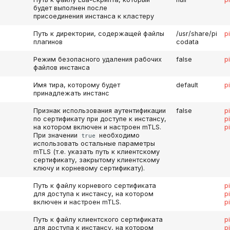
будет выполнен после
присоединения инстанса к кластеру
Путь к директории, содержащей файлы
/usr/share/pi
p
плагинов
codata
Режим безопасного удаления рабочих
false
p
файлов инстанса
Имя тира, которому будет
default
p
принадлежать инстанс
Признак использования аутентификации
false
p
по сертификату при доступе к инстансу,
p
на котором включен и настроен mTLS.
p
При значении
необходимо
true
использовать остальные параметры
mTLS (т.е. указать путь к клиентскому
сертификату, закрытому клиентскому
ключу и корневому сертификату).
Путь к файлу корневого сертификата
p
для доступа к инстансу, на котором
p
включен и настроен mTLS.
p
Путь к файлу клиентского сертификата
p
для доступа к инстансу, на котором
p