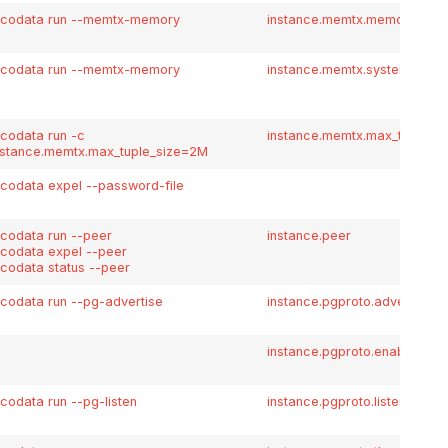
icodata run --memtx-memory
instance.memtx.memory
icodata run --memtx-memory
instance.memtx.system_mem
icodata run -c
instance.memtx.max_tuple_si
nstance.memtx.max_tuple_size=2M
icodata expel --password-file
icodata run --peer
instance.peer
icodata expel --peer
icodata status --peer
icodata run --pg-advertise
instance.pgproto.advertise
instance.pgproto.enabled
icodata run --pg-listen
instance.pgproto.listen