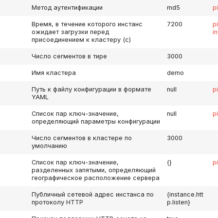
Метод аутентификации
md5
p
Время, в течение которого инстанс
7200
p
ожидает загрузки перед
i
присоединением к кластеру (с)
Число сегментов в тире
3000
Имя кластера
demo
Путь к файлу конфигурации в формате
null
p
YAML
Список пар ключ-значение,
null
p
определяющий параметры конфигурации
Число сегментов в кластере по
3000
умолчанию
Список пар ключ-значение,
{}
p
разделенных запятыми, определяющий
географическое расположение сервера
Публичный сетевой адрес инстанса по
{instance.htt
протоколу HTTP
p.listen}