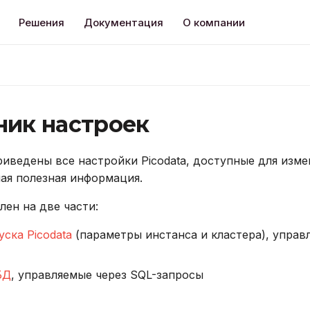
Решения
Документация
О компании
ник настроек
риведены все настройки Picodata, доступные для изме
ая полезная информация.
лен на две части:
уска Picodata
(параметры инстанса и кластера), управ
БД
, управляемые через SQL-запросы