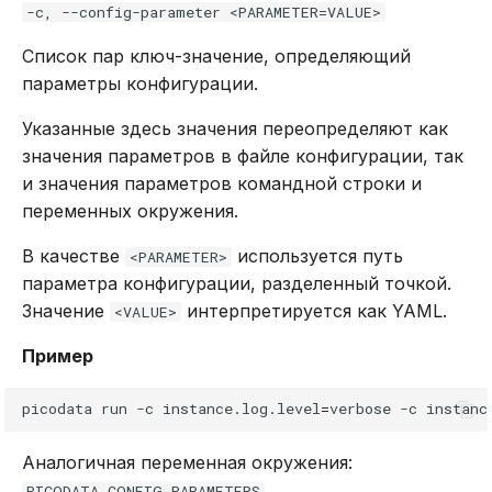
-c, --config-parameter <PARAMETER=VALUE>
Список пар ключ-значение, определяющий
параметры конфигурации.
Указанные здесь значения переопределяют как
значения параметров в файле конфигурации, так
и значения параметров командной строки и
переменных окружения.
В качестве
используется путь
<PARAMETER>
параметра конфигурации, разделенный точкой.
Значение
интерпретируется как YAML.
<VALUE>
Пример
picodata
run
-c
instance.log.level
=
verbose
-c
instanc
Аналогичная переменная окружения:
PICODATA_CONFIG_PARAMETERS