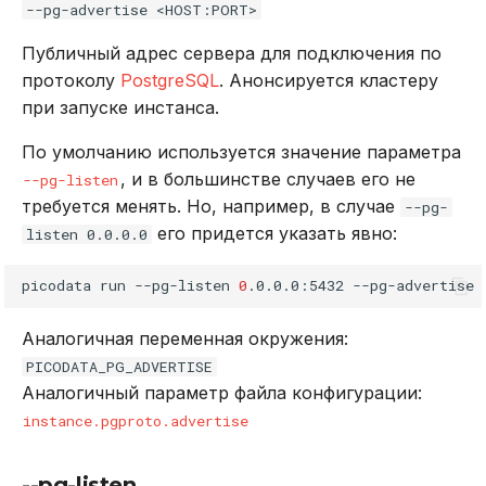
--pg-advertise <HOST:PORT>
Публичный адрес сервера для подключения по
протоколу
PostgreSQL
. Анонсируется кластеру
при запуске инстанса.
По умолчанию используется значение параметра
, и в большинстве случаев его не
--pg-listen
требуется менять. Но, например, в случае
--pg-
его придется указать явно:
listen 0.0.0.0
picodata
run
--pg-listen
0
.0.0.0:5432
--pg-advertise
Аналогичная переменная окружения:
PICODATA_PG_ADVERTISE
Аналогичный параметр файла конфигурации:
instance.pgproto.advertise
--pg-listen