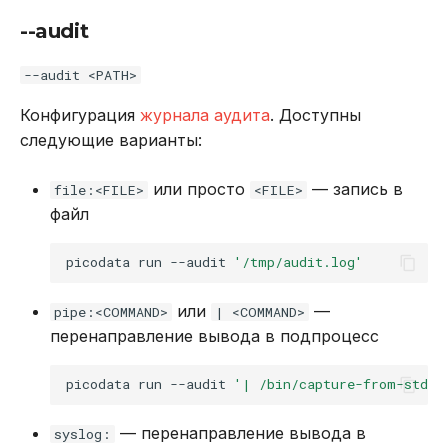
--tuples-only
--audit
Специальные команды
--audit <PATH>
picodata restore
Конфигурация
журнала аудита
. Доступны
следующие варианты:
picodata config default
или просто
— запись в
file:<FILE>
<FILE>
--output-file
файл
picodata expel
picodata
run
--audit
'/tmp/audit.log'
-a, --auth-type
или
—
pipe:<COMMAND>
| <COMMAND>
перенаправление вывода в подпроцесс
--cluster-name
picodata
run
--audit
'| /bin/capture-from-stdin
--force
— перенаправление вывода в
syslog: