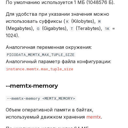
По умолчанию используется 1 МБ (1048576 Б).
Для удобства при указании значения можно
использовать суффиксы (
(Kilobytes),
K
M
(Megabytes),
(Gigabytes),
(Terabytes),
=
G
T
1K
1024).
Аналогичная переменная окружения:
PICODATA_MEMTX_MAX_TUPLE_SIZE
Аналогичный параметр файла конфигурации:
instance.memtx.max_tuple_size
--memtx-memory
--memtx-memory <MEMTX_MEMORY>
Объем оперативной памяти в байтах,
используемый движком хранения
memtx
.