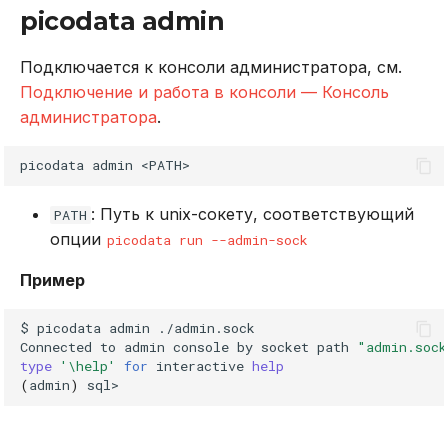
picodata admin
Подключается к консоли администратора, см.
Подключение и работа в консоли — Консоль
администратора
.
picodata
admin
: Путь к unix-сокету, соответствующий
PATH
опции
picodata run --admin-sock
Пример
$
picodata
admin
./admin.sock

Connected
to
admin
console
by
socket
path
"admin.sock
type
'\help'
for
interactive
help
(
admin
)