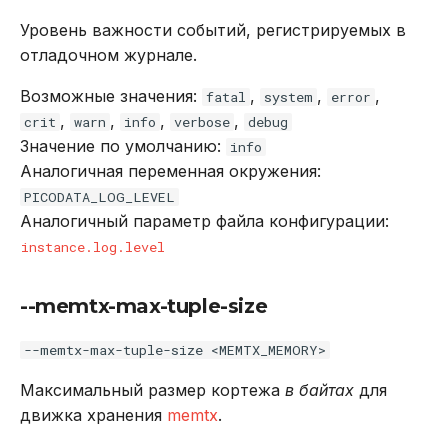
Уровень важности событий, регистрируемых в
отладочном журнале.
Возможные значения:
,
,
,
fatal
system
error
,
,
,
,
crit
warn
info
verbose
debug
Значение по умолчанию:
info
Аналогичная переменная окружения:
PICODATA_LOG_LEVEL
Аналогичный параметр файла конфигурации:
instance.log.level
--memtx-max-tuple-size
--memtx-max-tuple-size <MEMTX_MEMORY>
Максимальный размер кортежа
в байтах
для
движка хранения
memtx
.