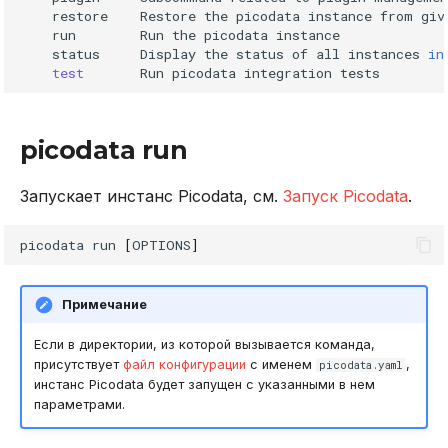
restore
Restore
the
picodata
instance
from
giv
--log-level
DROP INDEX
run
Run
the
picodata
status
Display
the
status
of
all
instances
in
--memtx-max-tuple-size
DROP PLUGIN
test
Run
picodata
integration
--memtx-memory
DROP PROCEDURE
picodata run
--memtx-system-memory
DROP ROLE
Запускает инстанс Picodata, см.
Запуск Picodata
.
--peer
DROP TABLE
picodata
run
[
OPTIONS
]
--pg-advertise
DROP USER
Примечание
--pg-listen
EXPLAIN
Если в директории, из которой вызывается команда,
--replicaset-name
GRANT
присутствует
файл конфигурации
с именем
,
picodata.yaml
инстанс Picodata будет запущен с указанными в нем
параметрами.
--script
INSERT