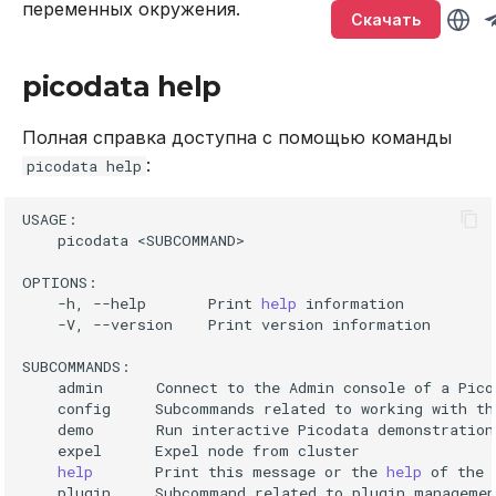
Версионирование
Именование объектов
Sirin
переменных окружения.
т
Скачать
Подключение и работа в
Описание системных
--config-parameter
BACKUP
LOWER
а
консоли
таблиц
Типы данных
Synapse
picodata help
--failure-domain
CALL
SUBSTR
т
Подключение через
Интерфейс RPC API
Параметризованные
Ouroboros
ь
Полная справка доступна с помощью команды
DBeaver
запросы
--http-listen
CREATE INDEX
SUBSTRING
:
picodata help
Файберы, потоки и
д
Работа с данными SQL
многозадачность
Транзакции
--init-replication-factor
CREATE PLUGIN
TRIM
л
picodata
<SUBCOMMAND>

Работа в веб-интерфейсе
Совместимость с ANSI
--instance-dir
CREATE PROCEDURE
UPPER
я
п
-h,
--help
Print
help
Команды
--instance-name
CREATE ROLE
Агрегатные функции
-V,
--version
Print
version
information

о
Использование
--iproto-advertise
CREATE TABLE
Встроенные оконные
и
функции
admin
Connect
to
the
Admin
console
of
a
Pico
config
Subcommands
related
to
working
with
th
Функции и выражения
--iproto-listen
CREATE USER
с
demo
Run
interactive
Picodata
demonstration
Функции даты и време
expel
Expel
node
from
к
--log
DELETE
help
Print
this
message
or
the
help
of
the
plugin
Subcommand
related
to
plugin
Системные функции
а