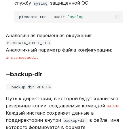
--password-file
службу
защищенной ОС
syslog
--peer
picodata
run
--audit
'syslog:'
--timeout
Аналогичная переменная окружения:
PICODATA_AUDIT_LOG
picodata plugin configure
Аналогичный параметр файла конфигурации:
--peer
instance.audit
--service-names
--backup-dir
--service-password-file
--backup-dir <PATH>
Путь к директории, в которой будут храниться
picodata status
резервные копии, создаваемые командой
.
BACKUP
Каждый инстанс сохраняет данные в
--peer
поддиректории внутри
в файле, имя
backup-dir
которого формируется в формате
--service-password-file