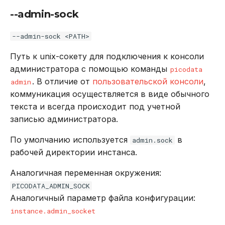
--share-dir
REVOKE
--admin-sock
--shredding
SELECT
--admin-sock <PATH>
Путь к unix-сокету для подключения к консоли
--tier
TRUNCATE TABLE
администратора с помощью команды
picodata
. В отличие от
пользовательской консоли
,
admin
picodata admin
UPDATE
коммуникация осуществляется в виде обычного
текста и всегда происходит под учетной
--csv
VALUES
записью администратора.
--field-separator
По умолчанию используется
в
admin.sock
рабочей директории инстанса.
--ignore-errors
Аналогичная переменная окружения:
--json
PICODATA_ADMIN_SOCK
Аналогичный параметр файла конфигурации:
--prompts
instance.admin_socket