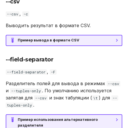
--csv
,
--csv
-c
Выводить результат в формате CSV.
Пример вывода в формате CSV
--field-separator
,
--field-separator
-F
Разделитель полей для вывода в режимах
--csv
и
. По умолчанию используется
--tuples-only
запятая для
и знак табуляции (
) для
--csv
\t
--
.
tuples-only
Пример использования альтернативного
разделителя