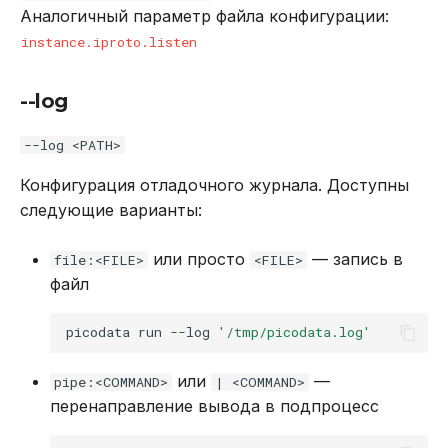
Аналогичный параметр файла конфигурации:
instance.iproto.listen
--log
--log <PATH>
Конфигурация отладочного журнала. Доступны
следующие варианты:
или просто
— запись в
file:<FILE>
<FILE>
файл
picodata
run
--log
'/tmp/picodata.log'
или
—
pipe:<COMMAND>
| <COMMAND>
перенаправление вывода в подпроцесс