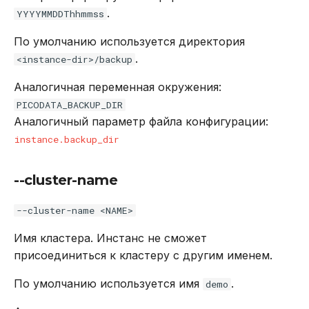
.
YYYYMMDDThhmmss
--timeout
По умолчанию используется директория
.
<instance-dir>/backup
Параметры mTLS
Аналогичная переменная окружения:
--tls-auth
PICODATA_BACKUP_DIR
Аналогичный параметр файла конфигурации:
--tls-ca
instance.backup_dir
--tls-cert
--cluster-name
--tls-key
--cluster-name <NAME>
picodata demo
Имя кластера. Инстанс не сможет
присоединиться к кластеру с другим именем.
По умолчанию используется имя
.
demo