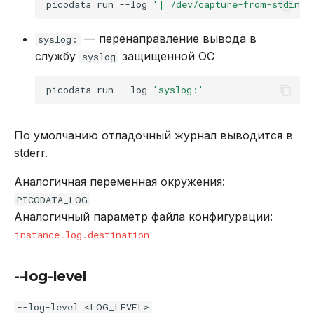
picodata
run
--log
'| /dev/capture-from-stdin'
— перенаправление вывода в
syslog:
службу
защищенной ОС
syslog
picodata
run
--log
'syslog:'
По умолчанию отладочный журнал выводится в
stderr.
Аналогичная переменная окружения:
PICODATA_LOG
Аналогичный параметр файла конфигурации:
instance.log.destination
--log-level
--log-level <LOG_LEVEL>