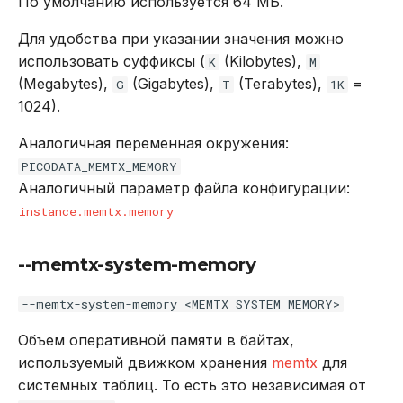
По умолчанию используется 64 МБ.
Для удобства при указании значения можно
использовать суффиксы (
(Kilobytes),
K
M
(Megabytes),
(Gigabytes),
(Terabytes),
=
G
T
1K
1024).
Аналогичная переменная окружения:
PICODATA_MEMTX_MEMORY
Аналогичный параметр файла конфигурации:
instance.memtx.memory
--memtx-system-memory
--memtx-system-memory <MEMTX_SYSTEM_MEMORY>
Объем оперативной памяти в байтах,
используемый движком хранения
memtx
для
системных таблиц. То есть это независимая от