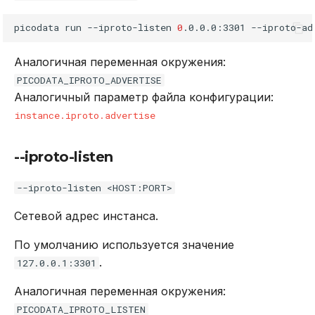
picodata
run
--iproto-listen
0
.0.0.0:3301
--iproto-ad
Аналогичная переменная окружения:
PICODATA_IPROTO_ADVERTISE
Аналогичный параметр файла конфигурации:
instance.iproto.advertise
--iproto-listen
--iproto-listen <HOST:PORT>
Сетевой адрес инстанса.
По умолчанию используется значение
.
127.0.0.1:3301
Аналогичная переменная окружения:
PICODATA_IPROTO_LISTEN