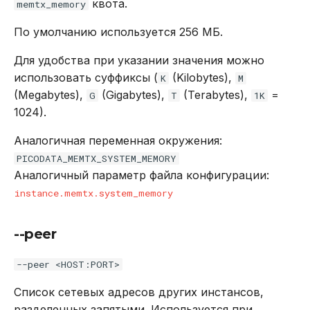
квота.
memtx_memory
По умолчанию используется 256 МБ.
Для удобства при указании значения можно
использовать суффиксы (
(Kilobytes),
K
M
(Megabytes),
(Gigabytes),
(Terabytes),
=
G
T
1K
1024).
Аналогичная переменная окружения:
PICODATA_MEMTX_SYSTEM_MEMORY
Аналогичный параметр файла конфигурации:
instance.memtx.system_memory
--peer
--peer <HOST:PORT>
Список сетевых адресов других инстансов,
разделенных запятыми. Используется при