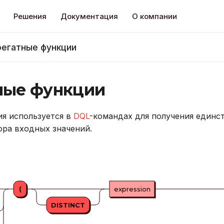
Решения
Документация
О компании
регатные функции
ные функции
ия используется в
DQL
-командах для получения единс
ора входных значений.
(
expression
DISTINCT