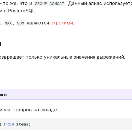
 то же, что и
. Данный алиас использует
GROUP_CONCAT
 с PostgreSQL.
,
,
являются
строгими
.
MAX
SUM
ы
звращает только уникальные значения выражений.
ицы
исла товаров на складе:
)
FROM
items
;