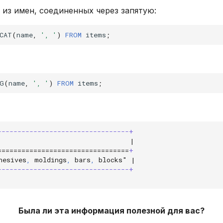
 из имен, соединенных через запятую:
CAT
(
name
,
', '
)
FROM
items
;
G
(
name
,
', '
)
FROM
items
;
---------------------------------+
                                 |
=================================
+
hesives
,
 moldings
,
 bars
,
 blocks" |
---------------------------------+
Была ли эта информация полезной для вас?