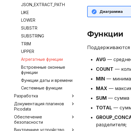
BACKUP
JSON_EXTRACT_PATH
Настройка Systemd
Диаграмма
CALL
LIKE
Устранение неполадок
CREATE INDEX
LOWER
CREATE PLUGIN
SUBSTR
Функции
CREATE PROCEDURE
SUBSTRING
CREATE ROLE
TRIM
Поддерживаются 
CREATE TABLE
UPPER
AVG
— среднее
CREATE USER
Агрегатные функции
DELETE
Встроенные оконные
COUNT
— коли
функции
DROP INDEX
MIN
— минимал
Функции даты и времени
DROP PLUGIN
MAX
— максим
Системные функции
DROP PROCEDURE
Разработка
SUM
— сумма з
DROP ROLE
Документация плагинов
Инструментарий
DROP TABLE
TOTAL
— сумма
Picodata
разработчика
DROP USER
Обеспечение
Внешние коннекторы
Обзор доступных плагинов
GROUP_CONC
EXPLAIN
безопасности
разделителя;
Работа с плагинами
Argus
JDBC
GRANT
Внутреннее устройство
Работа в защищенной ОС