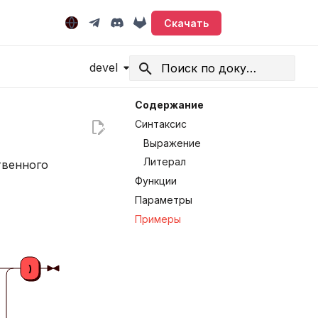
Скачать
devel
Начните печатать для поиска
Содержание
Синтаксис
Выражение
Литерал
твенного
Функции
Параметры
Примеры
)