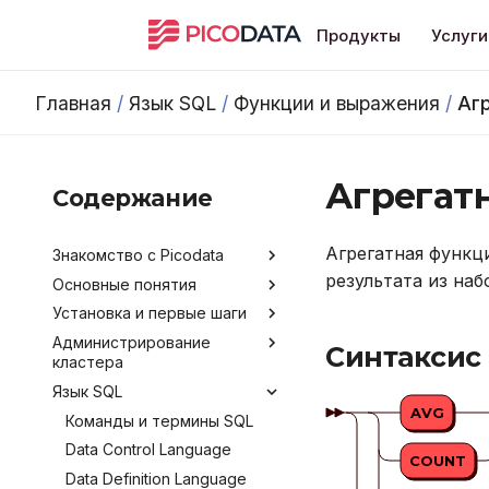
Продукты
Услуги
Главная
/
Язык SQL
/
Функции и выражения
/
Аг
Агрегат
Содержание
Агрегатная функц
Знакомство с Picodata
результата из наб
Основные понятия
Общее описание продукта
Установка и первые шаги
Преимущества Picodata
Типы таблиц
Администрирование
Сценарии использования
Установка Picodata
Синтаксис
кластера
Picodata
Запуск Picodata
Язык SQL
Обратная связь и
Конфигурирование
Создание кластера
получение помощи
AVG
Мониторинг
Команды и термины SQL
Обзор методов
Развёртывание кластера
Лицензирование
конфигурирования
через Kubernetes Operator
Развертывание кластера
Data Control Language
Получение данных о
COUNT
Версионирование
через Ansible
Аргументы командной
кластере
Добавление узлов
Data Definition Language
строки