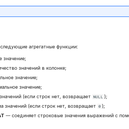
следующие агрегатные функции:
 значение;
чество значений в колонке;
ьное значение;
альное значение;
начений (если строк нет, возвращает
);
NULL
 значений (если строк нет, возвращает
);
0
AT
— соединяет строковые значения выражений с по