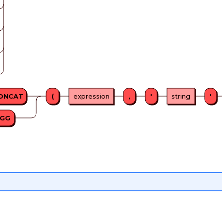
ONCAT
(
expression
,
'
string
'
AGG