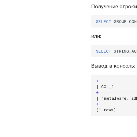
Получение строки
SELECT
GROUP_CON
или:
SELECT
STRING_AG
Вывод в консоль:
+---------------
| COL_1         
+
===============
| "metalware
,
 ad
+---------------
(1 rows)